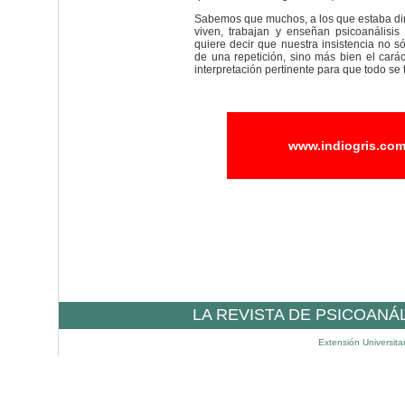
Sabemos que muchos, a los que estaba diri
viven, trabajan y enseñan psicoanálisis
quiere decir que nuestra insistencia no só
de una repetición, sino más bien el carác
interpretación pertinente para que todo se 
www.indiogris.co
LA REVISTA DE PSICOANÁ
Extensión Universita