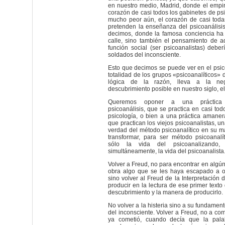
en nuestro medio, Madrid, donde el empi
corazón de casi todos los gabinetes de psi
mucho peor aún, el corazón de casi toda
pretenden la enseñanza del psicoanálisis. 
decimos, donde la famosa conciencia ha
calle, sino también el pensamiento de a
función social (ser psicoanalistas) debe
soldados del inconsciente.
Esto que decimos se puede ver en el psico
totalidad de los grupos «psicoanalíticos» 
lógica de la razón, lleva a la ne
descubrimiento posible en nuestro siglo, el
Queremos oponer a una práctica 
psicoanálisis, que se practica en casi tod
psicología, o bien a una práctica amane
que practican los viejos psicoanalistas, u
verdad del método psicoanalítico en su 
transformar, para ser método psicoanalí
sólo la vida del psicoanalizando,
simultáneamente, la vida del psicoanalista
Volver a Freud, no para encontrar en algún
obra algo que se les haya escapado a ot
sino volver al Freud de la Interpretación 
producir en la lectura de ese primer texto 
descubrimiento y la manera de producirlo.
No volver a la histeria sino a su fundamento
del inconsciente. Volver a Freud, no a com
ya cometió, cuando decía que la pala