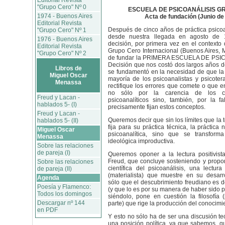
Editorial Revista
"Grupo Cero" Nº 0
ESCUELA DE PSICOANÁLISIS G
1974 - Buenos Aires
Acta de fundación (Junio de
Editorial Revista
Después de cinco años de práctica psicoa
"Grupo Cero" Nº 1
desde nuestra llegada en agosto de 
1976 - Buenos Aires
decisión, por primera vez en el contexto
Editorial Revista
Grupo Cero Internacional (Buenos Aires, Ma
"Grupo Cero" Nº 2
de fundar la PRIMERA ESCUELA DE PSI
Decisión que nos costó dos largos años 
Libros de
se fundamentó en la necesidad de que la 
Miguel Oscar
mayoría de los psicoanalistas y psicote
Menassa
rectifique los errores que comete o que 
no sólo por la carencia de los co
Freud y Lacan -
psicoanalíticos sino, también, por la f
hablados 5- (I)
precisamente fijan estos conceptos.
Freud y Lacan -
Queremos decir que sin los límites que la t
hablados 5- (II)
fija para su práctica técnica, la práctica
Miguel Oscar
psicoanalítica, sino que se transform
Menassa
ideológica improductiva.
Sobre las relaciones
de pareja (I)
Queremos oponer a la lectura positivist
Freud, que concluye sosteniendo y propo
Sobre las relaciones
científica del psicoanálisis, una lectura
de pareja (II)
(materialista) que muestre en su desarr
Agenda
sólo que el descubrimiento freudiano es de
Poesía y Flamenco:
(y que lo es por su manera de haber sido p
Todos los domingos
siéndolo, pone en cuestión la filosofía (p
Descargar nº 144
parte) que rige la producción del conocimien
en PDF
Y esto no sólo ha de ser una discusión teó
una posición política, ya que sabemos, 