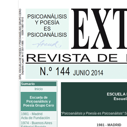
Sumario
Inicio
ESCUELA 
Escuela de
Escuel
Psicoanálisis y
Poesía Grupo Cero
“Psicoanálisis y Poesía es Psicoanálisis”
S
1981 - Madrid
Acta de Fundación
1974 - Buenos Aires
1981 - MADRID