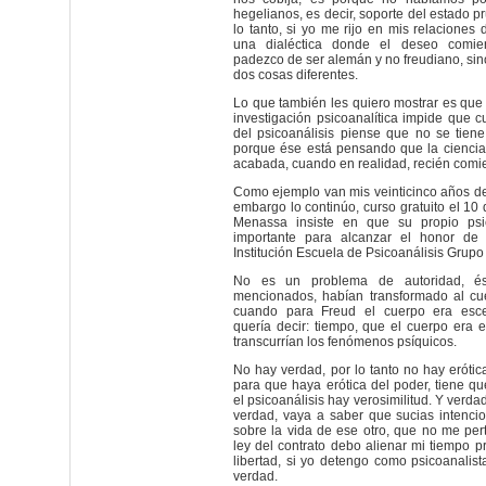
hegelianos, es decir, soporte del estado 
lo tanto, si yo me rijo en mis relaciones
una dialéctica donde el deseo comie
padezco de ser alemán y no freudiano, sin
dos cosas diferentes.
Lo que también les quiero mostrar es que 
investigación psicoanalítica impide que c
del psicoanálisis piense que no se tiene
porque ése está pensando que la ciencia 
acabada, cuando en realidad, recién comi
Como ejemplo van mis veinticinco años de 
embargo lo continúo, curso gratuito el 10 d
Menassa insiste en que su propio psi
importante para alcanzar el honor de 
Institución Escuela de Psicoanálisis Grupo
No es un problema de autoridad, ést
mencionados, habían transformado al cu
cuando para Freud el cuerpo era esce
quería decir: tiempo, que el cuerpo era e
transcurrían los fenómenos psíquicos.
No hay verdad, por lo tanto no hay erótic
para que haya erótica del poder, tiene q
el psicoanálisis hay verosimilitud. Y verda
verdad, vaya a saber que sucias intencio
sobre la vida de ese otro, que no me pe
ley del contrato debo alienar mi tiempo 
libertad, si yo detengo como psicoanali
verdad.