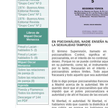
Editorial Revista
"Grupo Cero" Nº 0
1974 - Buenos Aires
Editorial Revista
"Grupo Cero" Nº 1
1976 - Buenos Aires
Editorial Revista
"Grupo Cero" Nº 2
Libros de
Miguel Oscar
Menassa
EN PSICOANÁLISIS, NADIE ENSEÑA N
LA SEXUALIDAD TAMPOCO
Freud y Lacan -
hablados 5- (I)
El término Supervisión, llamado en
Freud y Lacan -
psicoanalíticos Control, significa el
hablados 5- (II)
psicoanalista, en el intento de no controlar, 
deseo. Porque no se puede controlar aque
Miguel Oscar
en su pulimento, como tal, el instrumento
Menassa
por lo tanto, fracasarán en el intento 
Sobre las relaciones
psicoanálisis ambos límites. Todo aqu
de pareja (I)
fracasará y todo aquello que sea autoridad
Sobre las relaciones
de pareja (II)
Esto lo digo porque psicoanalistas frances
a Madrid acerca de la autoridad. Me i
Agenda
querido decir que el psicoanálisis que ell
Poesía y Flamenco:
impidió que el pobre psicoanalizara 
Todos los domingos
autoridad y de ahí el fracaso de las escuel
Descargar nº 144
en PDF
Ni libertad, ni autoridad. Ni libertad, n
habíamos visto que cuando la dialéctica d
nos cobija, es porque no habíamos po