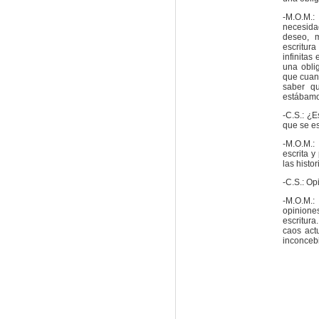
-M.O.M.:
necesidad
deseo, m
escritur
infinitas
una obli
que cuan
saber q
estábamo
-C.S.: ¿E
que se es
-M.O.M.:
escrita y
las histo
-C.S.: Op
-M.O.M.:
opiniones
escritura
caos act
inconcebi