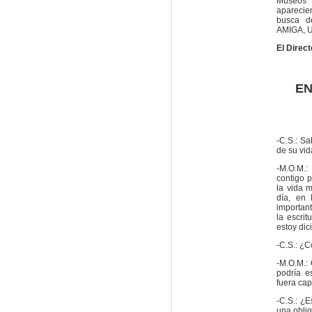
Museos 
aparecie
busca d
AMIGA, 
El Direct
EN
-C.S.: S
de su vid
-M.O.M.
contigo p
la vida 
día, en 
importan
la escrit
estoy dic
-C.S.: ¿
-M.O.M.:
podría e
fuera cap
-C.S.: ¿E
una obli