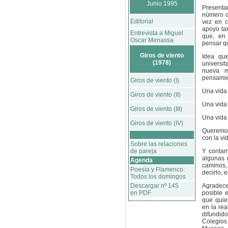
Junio 1995
Presenta
número d
Editorial
vez en c
apoyo ta
Entrevista a Miguel
que, en 
Oscar Menassa
pensar q
Giros de viento
Idea qu
(1978)
universit
nueva m
pensamie
Giros de viento (I)
Una vida 
Giros de viento (II)
Una vida
Giros de viento (III)
Una vida 
Giros de viento (IV)
Queremos
con la vid
Sobre las relaciones
Y contam
de pareja
algunas 
Agenda
caminos
Poesía y Flamenco:
decirlo, 
Todos los domingos
Agradec
Descargar nº 145
posible 
en PDF
que quie
en la re
difundid
Colegio