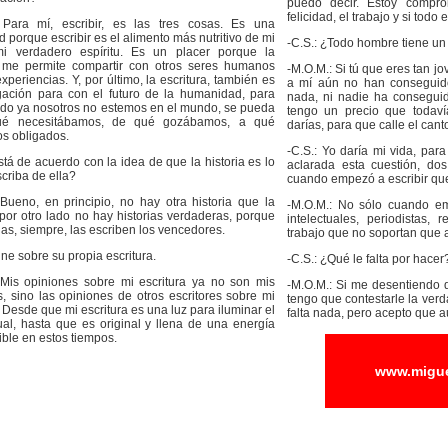
puedo decir. Estoy compro
felicidad, el trabajo y si tod
 Para mí, escribir, es las tres cosas. Es una
 porque escribir es el alimento más nutritivo de mi
-C.S.: ¿Todo hombre tiene un
i verdadero espíritu. Es un placer porque la
a me permite compartir con otros seres humanos
-M.O.M.: Si tú que eres tan jo
 experiencias. Y, por último, la escritura, también es
a mí aún no han conseguido
gación para con el futuro de la humanidad, para
nada, ni nadie ha conseguid
do ya nosotros no estemos en el mundo, se pueda
tengo un precio que todaví
ué necesitábamos, de qué gozábamos, a qué
darías, para que calle el cant
s obligados.
-C.S.: Yo daría mi vida, par
stá de acuerdo con la idea de que la historia es lo
aclarada esta cuestión, do
criba de ella?
cuando empezó a escribir que
 Bueno, en principio, no hay otra historia que la
-M.O.M.: No sólo cuando em
 por otro lado no hay historias verdaderas, porque
intelectuales, periodistas, re
rias, siempre, las escriben los vencedores.
trabajo que no soportan que 
ine sobre su propia escritura.
-C.S.: ¿Qué le falta por hacer
 Mis opiniones sobre mi escritura ya no son mis
-M.O.M.: Si me desentiendo 
, sino las opiniones de otros escritores sobre mi
tengo que contestarle la ver
. Desde que mi escritura es una luz para iluminar el
falta nada, pero acepto que aú
ual, hasta que es original y llena de una energía
ble en estos tiempos.
www.migu