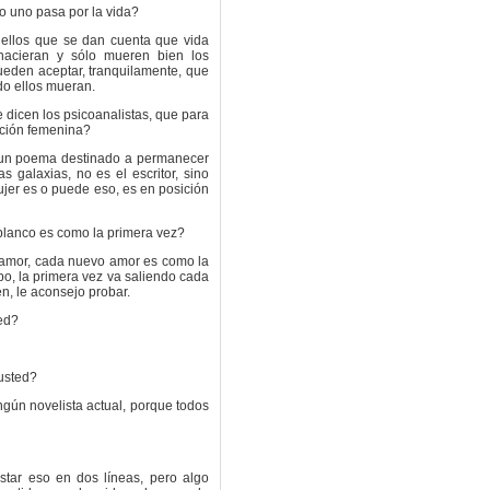
 o uno pasa por la vida?
uellos que se dan cuenta que vida
nacieran y sólo mueren bien los
ueden aceptar, tranquilamente, que
do ellos mueran.
 dicen los psicoanalistas, que para
ición femenina?
 un poema destinado a permanecer
as galaxias, no es el escritor, sino
mujer es o puede eso, es en posición
blanco es como la primera vez?
l amor, cada nuevo amor es como la
po, la primera vez va saliendo cada
en, le aconsejo probar.
ted?
 usted?
ngún novelista actual, porque todos
estar eso en dos líneas, pero algo