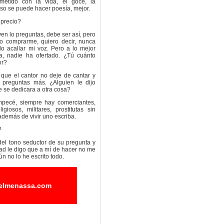
metido con la vida, el goce, la
o eso se puede hacer poesía, mejor.
 precio?
ven lo preguntas, debe ser así, pero
 comprarme, quiero decir, nunca
o acallar mi voz. Pero a lo mejor
a, nadie ha ofertado. ¿Tú cuánto
or?
a que el cantor no deje de cantar y
s preguntas más. ¿Alguien le dijo
 se dedicara a otra cosa?
pecé, siempre hay comerciantes,
ligiosos, militares, prostitutas sin
además de vivir uno escriba.
?
del tono seductor de su pregunta y
dad le digo que a mí de hacer no me
n no lo he escrito todo.
elmenassa.com