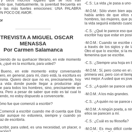
y otros muchos lugares que se nos irán
-C.S.: La vida ¿le pasa a uno
ndo que, habitualmente, la juventud frecuenta en
e las más fuertes emociones: UNA PALABRA
-M.O.M.: Sólo viven bien aq
UN POCO DE AMOR.
había antes de que ellos 
hombres, las mujeres, que p
or
la vida seguirá estando cuan
........................................
-C.S.: ¿Qué le parece eso que
escribir hay que estar en pos
TREVISTA A MIGUEL OSCAR
MENASSA
-M.O.M.: Cuando se escribe
a través de los siglos y de l
Por Carmen Salamanca
Otro el que lo escribe, si la 
femenina que se escribe.
abiendo de su quehacer literario, en este momento
-C.S.: ¿Siempre una hoja en 
a, ¿qué es la escritura, para usted?
-M.O.M.: Sí, pero como en e
: Bueno, en este momento estoy conversando
primera vez, pero con el tiem
ero, en general, para mí, claro está, la escritura es
vez mejor. A usted que es jov
misma. Quiero decir que no es, precisamente, hoy
la vida donde puede llegar a producirse algo
-C.S.: ¿A quién se parece us
te para todos los hombres, sino, precisamente en
ura. Pero a pesar de saber que esto es tal cual lo
-M.O.M.: A los más grandes.
iendo, no estoy dispuesto a convencerte.
-C.S.: ¿A quién no se parece
Cómo fue que comenzó a escribir?
-M.O.M.: A ningún poeta, a ni
 Comencé a escribir cuando me di cuenta que Ella
ellos se parecen a mí.
star aunque no estuviera, siempre y cuando yo
az de escribirla.
-C.S.: ¿Cuál es su filosofía?
scribir, para usted, es una necesidad, un placer, o
-M.O.M.: Es muy difícil cont
gación?