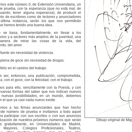
mos este número 0, de Extensión Universitaria, un
e prueba, con la esperanza (que no está mal, de
uando, tener alguna esperanza), de producir el
nto de escritores como de lectores y anunciadores
última instancia, serán los que nos permitirán
ue hemos tenido una buena idea.
e se basa, fundamentalmente, en llevar a los
arios y a sectores más amplios de la juventud, una
anera de mirar las cosas de la vida, del
nto, del amor.
fuerte sin necesidad de violencia.
 plena de goce sin necesidad de drogas.
feliz en el camino del trabajo.
 ser, entonces, una publicación, comprometida,
a, con el goce, con la felicidad, con el trabajo.
os para ello, sencillamente con la Poesía, y con
nuevas formas del saber que nos indican nuevos
, nuevas posibilidades, en un mundo, debemos
en el que ya casi nada nuevo existe.
emos a las firmas anunciantes que han hecho
este número de prueba e invitamos a todo aquel
ra participar con sus escritos o con sus anuncios
alización de nuestros próximos números que serán
Dibujo original de M
os gratuitamente, en Universidades de Madrid,
s Mayores, Colegios Profesionales, Teatros,