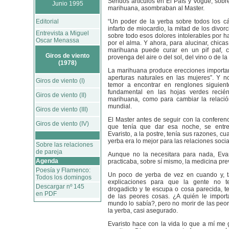
Sendos artículos en El País y Vogue, sobre
Junio 1995
marihuana, asombraban al Master.
Editorial
“Un poder de la yerba sobre todos los cá
infarto de miocardio, la mitad de los divorci
Entrevista a Miguel
sobre todo esos dolores intolerables por 
Oscar Menassa
por el alma. Y ahora, para alucinar, chica
marihuana puede curar en un pif paf, cu
Giros de viento
provenga del aire o del sol, del vino o de la
(1978)
La marihuana produce erecciones importa
aperturas naturales en las mujeres”. Y n
Giros de viento (I)
temor a encontrar en renglones siguiente
fundamental en las hojas verdes recié
Giros de viento (II)
marihuana, como para cambiar la relació
mundial.
Giros de viento (III)
El Master antes de seguir con la conferenc
Giros de viento (IV)
que tenía que dar esa noche, se entr
Evaristo, a la postre, tenía sus razones, c
yerba era lo mejor para las relaciones socia
Sobre las relaciones
de pareja
Aunque no la necesitara para nada, Eva
Agenda
practicaba, sobre sí mismo, la medicina pre
Poesía y Flamenco:
Un poco de yerba de vez en cuando y, ta
Todos los domingos
explicaciones para que la gente no 
Descargar nº 145
drogadicto y te escupa o cosa parecida, t
en PDF
de las peores cosas. ¿A quién le importa
mundo lo sabía?, pero no morir de las peo
la yerba, casi asegurado.
Evaristo hace con la vida lo que a mí me 