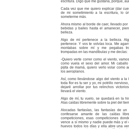
escritura. Digo que me gustaría, porque, a
Cada vez que me quiero explicar (dar cue
de mi sometimiento a la escritura, lo ú
someterme más.
Ahora mismo al borde de caer, llevado por
bebidas y bailes hasta el amanecer, pie
belleza.
Algo de mí pertenece a la belleza. Al
pertenece. Y vos te volvías loca. Me agar
montabas sobre mí y me pegabas tr
trompadas en las mandíbulas y me decías:
-Quiero verte correr como el viento, vamos 
como vuela el sexo del amor. Mi caballo 
pijita de mamá, quiero verlo volar como 
los aeroplanos.
Así, como llevándose algo del viento a la 
toda flor es tu ser y yo, mi potrillo nervios
dejaré arrollar por tus relinchos victori
llevará el viento.
Algo de mí, tu vuelo, se quedará en la his
Alas caídas libremente sobre la piel del tie
Alocadas fantasías, las fantasías de u
confesarse amante de las caídas libr
competiciones, esas competiciones don
vence a sí mismo y nadie puede más y el e
huevos todos los días y ella abre una ve