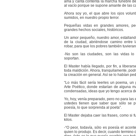
ama y canta contenta la marcha fúnebre de
al vacío porque se supone amante de las c
Ahora soy yo, el que abre los ojos volun
sumidos, en nuestro propio terror.
Pequeñas vidas en grandes amores, p
grandes hechos sociales, históricos.
Un amor pequeño, nuestro amor, estallando
de la ciudad, abriéndose camino entre l
robar, para que los pobres también tuviera
-No son las ciudades, son las vidas l
soportan.
El Master había llegado, por fin, a liberar
toda maldición. Ahora, tranquilamente, podr
la creación en general. Así se lo habían ped
“Lo más fácil sería leerles un poema, u
Arte Poético, donde estarían de alguna 
condensadas, ideas que yo tengo acerca del
Yo, hoy, venía preparado, pero no para las
ustedes tienen que saber que sólo se p
poesía, lo que sorprenda al poeta”.
El Master dejaba caer las frases, como si f
kilos.
-“O peor, todavía, sólo es poesía el acon
quien lo produjo. Es decir, cuando termino 