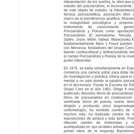
interpretación de los sueños, la obra que 
estudio del psicoanálisis, el Inconsciente
de este objeto de estudio, la interpretaci
técnica psicoanalítica, asociación libre
marco de la transferencia analítica. Aband
la inseguridad psicológica y propon
instrumento de conocimiento gen
Psicoanálisis y Poesía como aportació
Psicoanálisis. El surrealismo, Neruda,
Sartre, Joyce, Miller, Vallejo, Maiacovsky, 
fundamentalmente Marx y Freud pueden c
con Menassa, fundadores del Grupo Cero.
talento contracultural y antiracionalista 
al campo Psicoanálisis y Poesía de la cru
poder interpretar.
En 1976, se exilia voluntariamente en Espa
comienza una carrera astral para dotar de
de investigación y práctica clínica para el
mental a un país donde la palabra psicoa
en el diccionario. Funda la Escuela de Ps
Grupo Cero en el año 1981. Dirige 6 rev
publicado dieciséis libros de psicoanálisis
libros de psicoanálisis en colaboración
veintisiete libros de poesía, nueve libr
dirigido y producido cinco largometra
cortometrajes, ha vendido cientos de 
muchos más, ha realizado cientos de re
exposiciones de pintura y más tarde, Po
ofrecido cientos de entrevistas y r
acompañado en sus recitales artistas como
primer oboe de la orquesta filarmónic