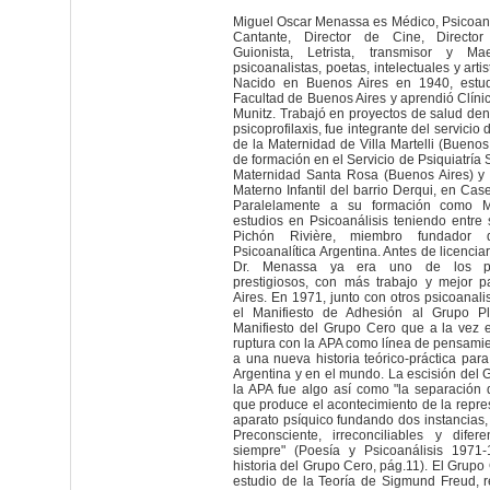
Miguel Oscar Menassa es Médico, Psicoanal
Cantante, Director de Cine, Director
Guionista, Letrista, transmisor y M
psicoanalistas, poetas, intelectuales y arti
Nacido en Buenos Aires en 1940, estud
Facultad de Buenos Aires y aprendió Clíni
Munitz. Trabajó en proyectos de salud den
psicoprofilaxis, fue integrante del servicio 
de la Maternidad de Villa Martelli (Buenos
de formación en el Servicio de Psiquiatría 
Maternidad Santa Rosa (Buenos Aires) y 
Materno Infantil del barrio Derqui, en Cas
Paralelamente a su formación como M
estudios en Psicoanálisis teniendo entre 
Pichón Rivière, miembro fundador 
Psicoanalítica Argentina. Antes de licenci
Dr. Menassa ya era uno de los ps
prestigiosos, con más trabajo y mejor
Aires. En 1971, junto con otros psicoanalis
el Manifiesto de Adhesión al Grupo Pl
Manifiesto del Grupo Cero que a la vez 
ruptura con la APA como línea de pensami
a una nueva historia teórico-práctica para
Argentina y en el mundo. La escisión del 
la APA fue algo así como "la separación d
que produce el acontecimiento de la repres
aparato psíquico fundando dos instancias, 
Preconsciente, irreconciliables y dife
siempre" (Poesía y Psicoanálisis 1971
historia del Grupo Cero, pág.11). El Grupo
estudio de la Teoría de Sigmund Freud, 