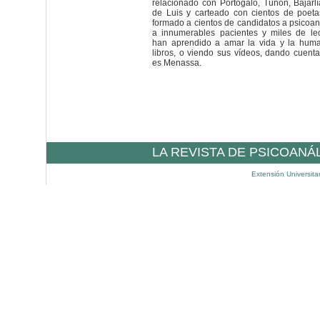
relacionado con Portogalo, Tuñón, Bajarlí
de Luis y carteado con cientos de poet
formado a cientos de candidatos a psicoan
a innumerables pacientes y miles de le
han aprendido a amar la vida y la hum
libros, o viendo sus vídeos, dando cuen
es Menassa.
LA REVISTA DE PSICOANÁ
Extensión Universita