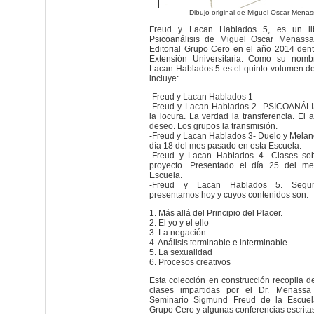
Dibujo original de Miguel Oscar Mena
Freud y Lacan Hablados 5, es un li
Psicoanálisis de Miguel Oscar Menassa
Editorial Grupo Cero en el año 2014 dent
Extensión Universitaria. Como su nomb
Lacan Hablados 5 es el quinto volumen d
incluye:
-Freud y Lacan Hablados 1
-Freud y Lacan Hablados 2- PSICOANÁLISI
la locura. La verdad la transferencia. El a
deseo. Los grupos la transmisión.
-Freud y Lacan Hablados 3- Duelo y Melanc
día 18 del mes pasado en esta Escuela.
-Freud y Lacan Hablados 4- Clases sobr
proyecto. Presentado el día 25 del m
Escuela.
-Freud y Lacan Hablados 5. Segu
presentamos hoy y cuyos contenidos son:
1. Más allá del Principio del Placer.
2. El yo y el ello
3. La negación
4. Análisis terminable e interminable
5. La sexualidad
6. Procesos creativos
Esta colección en construcción recopila d
clases impartidas por el Dr. Menass
Seminario Sigmund Freud de la Escuela
Grupo Cero y algunas conferencias escrita