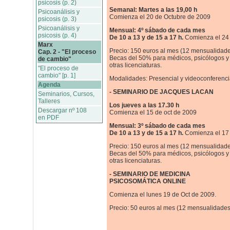
psicosis (p. 2)
Semanal: Martes a las 19,00 h
Psicoanálisis y
Comienza el 20 de Octubre de 2009
psicosis (p. 3)
Psicoanálisis y
Mensual: 4º sábado de cada mes
psicosis (p. 4)
De 10 a 13 y de 15 a 17 h.
Comienza el 24 
Marx
Precio: 150 euros al mes (12 mensualidade
Cap. 2 - "El proceso
Becas del 50% para médicos, psicólogos y
de cambio"
otras licenciaturas.
"El proceso de
cambio" [p. 1]
Modalidades: Presencial y videoconferenci
Agenda
- SEMINARIO DE JACQUES LACAN
Seminarios, Cursos,
Talleres
Los jueves a las 17.30 h
Descargar nº 108
Comienza el 15 de oct de 2009
en PDF
Mensual: 3º sábado de cada mes
De 10 a 13 y de 15 a 17 h.
Comienza el 17
Precio: 150 euros al mes (12 mensualidad
Becas del 50% para médicos, psicólogos y
otras licenciaturas.
- SEMINARIO DE MEDICINA
PSICOSOMÁTICA ONLINE
Comienza el lunes 19 de Oct de 2009.
Precio: 50 euros al mes (12 mensualidades