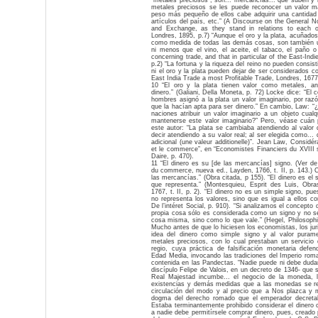
“metales preciosos”, son... mercancías... que suben y b
metales preciosos se les puede reconocer un valor m
peso más pequeño de ellos cabe adquirir una cantida
artículos del país, etc.” (A Discourse on the General 
and Exchange, as they stand in relations to each 
Londres, 1895, p.7) “Aunque el oro y la plata, acuñado
como medida de todas las demás cosas, son también 
ni menos que el vino, el aceite, el tabaco, el paño o 
concerning trade, and that in particular of the East-Ind
p.2) “La fortuna y la riqueza del reino no pueden consis
ni el oro y la plata pueden dejar de ser considerados 
East India Trade a most Profitable Trade, Londres, 1677,
10 “El oro y la plata tienen valor como metales, an
dinero.” (Galiani, Della Moneta, p. 72) Locke dice: “El 
hombres asignó a la plata un valor imaginario, por raz
que la hacían apta para ser dinero.” En cambio, Law: “
naciones atribuir un valor imaginario a un objeto cual
mantenerse este valor imaginario?” Pero, véase cuán
este autor: “La plata se cambiaba atendiendo al valor
decir atendiendo a su valor real; al ser elegida como... 
adicional (une valeur additionelle)”. Jean Law, Considér
et le commerce”, en “Economistes Financiers du XVIII s
Daire, p. 470).
11 “El dinero es su [de las mercancías] signo. (Ver d
du commerce, nueva ed., Layden, 1766, t. II, p. 143.) 
las mercancías.” (Obra citada, p 155). “El dinero es el 
que representa.” (Montesquieu, Esprit des Luis, Obr
1767, t. II, p. 2). “El dinero no es un simple signo, pu
no representa los valores, sino que es igual a ellos c
De l’intéret Social, p. 910). “Si analizamos el concepto
propia cosa sólo es considerada como un signo y no s
cosa misma, sino como lo que vale.” (Hegel, Philosophi
Mucho antes de que lo hiciesen los economistas, los juri
idea del dinero como simple signo y al valor purame
metales preciosos, con lo cual prestaban un servicio 
regio, cuya práctica de falsificación monetaria defen
Edad Media, invocando las tradiciones del Imperio roma
contenida en las Pandectas. “Nadie puede ni debe duda
discípulo Felipe de Valois, en un decreto de 1346- que
Real Majestad incumbe... el negocio de la moneda, la
existencias y demás medidas que a las monedas se re
circulación del modo y al precio que a Nos plazca y 
dogma del derecho romado que el emperador decretaba
Estaba terminantemente prohibido considerar el diner
a nadie debe permitírsele comprar dinero, pues, creado 