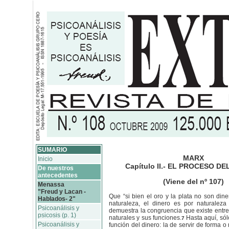
SUMARIO
MARX
Inicio
Capítulo II.- EL PROCESO D
De nuestros
antecedentes
(Viene del nº 107)
Menassa
"Freud y Lacan -
Que “si bien el oro y la plata no son dine
Hablados- 2"
naturaleza, el dinero es por naturaleza
Psicoanálisis y
demuestra la congruencia que existe entr
psicosis (p. 1)
naturales y sus funciones.
Hasta aquí, só
7
Psicoanálisis y
función del dinero: la de servir de forma o