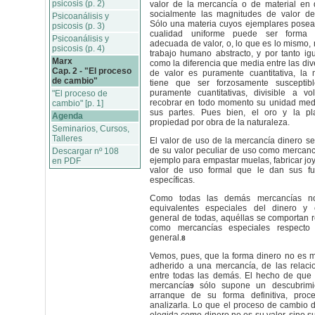
psicosis (p. 2)
valor de la mercancía o de material en
socialmente las magnitudes de valor de
Psicoanálisis y
Sólo una materia cuyos ejemplares posea
psicosis (p. 3)
cualidad uniforme puede ser forma 
Psicoanálisis y
adecuada de valor, o, lo que es lo mismo, 
psicosis (p. 4)
trabajo humano abstracto, y por tanto igu
Marx
como la diferencia que media entre las di
Cap. 2 - "El proceso
de valor es puramente cuantitativa, la 
de cambio"
tiene que ser forzosamente susceptibl
puramente cuantitativas, divisible a vo
"El proceso de
recobrar en todo momento su unidad med
cambio" [p. 1]
sus partes. Pues bien, el oro y la pl
Agenda
propiedad por obra de la naturaleza.
Seminarios, Cursos,
Talleres
El valor de uso de la mercancía dinero s
de su valor peculiar de uso como mercanc
Descargar nº 108
ejemplo para empastar muelas, fabricar joyas
en PDF
valor de uso formal que le dan sus fu
específicas.
Como todas las demás mercancías 
equivalentes especiales del dinero y 
general de todas, aquéllas se comportan r
como mercancías especiales respecto
general.
8
Vemos, pues, que la forma dinero no es má
adherido a una mercancía, de las relac
entre todas las demás. El hecho de que 
mercancía
sólo supone un descubrimi
9
arranque de su forma definitiva, proc
analizarla. Lo que el proceso de cambio 