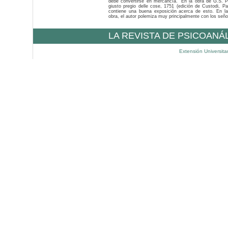
debe convertirse en mercancía.” En la obra de G.S. Pa
giusto pregio delle cose, 1751 (edición de Custodi, Pa
contiene una buena exposición acerca de esto. En l
obra, el autor polemiza muy principalmente con los señor
LA REVISTA DE PSICOANÁ
Extensión Universita