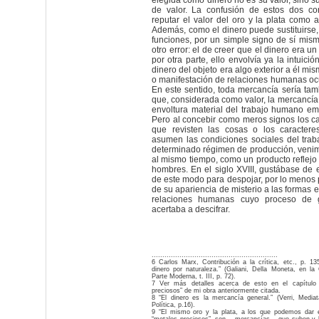
elegida como dinero no es su valor, sino s
de valor. La confusión de estos dos co
reputar el valor del oro y la plata como a
Además, como el dinero puede sustituirse
funciones, por un simple signo de sí mis
otro error: el de creer que el dinero era u
por otra parte, ello envolvía ya la intuici
dinero del objeto era algo exterior a él mi
o manifestación de relaciones humanas ocul
En este sentido, toda mercancía sería tam
que, considerada como valor, la mercancía
envoltura material del trabajo humano em
Pero al concebir como meros signos los ca
que revisten las cosas o los caractere
asumen las condiciones sociales del tra
determinado régimen de producción, venim
al mismo tiempo, como un producto reflejo y
hombres. En el siglo XVIII, gustábase de e
de este modo para despojar, por lo menos 
de su apariencia de misterio a las formas 
relaciones humanas cuyo proceso de 
acertaba a descifrar.
...........................................................
6 Carlos Marx, Contribución a la crítica, etc., p. 13
dinero por naturaleza.” (Galiani, Della Moneta, en la
Parte Moderna, t. III, p. 72).
7 Ver más detalles acerca de esto en el capítulo 
preciosos” de mi obra anteriormente citada.
8 “El dinero es la mercancía general.” (Verri, Media
Política, p.16).
9 “El mismo oro y la plata, a los que podemos dar 