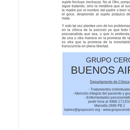
sujeto forcluye (rechaza). No al Otro, porq
sigue tratando, sino la metáfora que al sus
la madre por el nombre del padre o bien la
el goce, desprende al sujeto psíquico d
mata.
Y esto tal vez plantee uno de los problema
en la clínica de la psicosis ya que tod
psicoanalista que sea, o que lo pretend
de una u otra manera en la promesa de la
es otra que la promesa de la inmortali
transcurriría en plena libertad.
GRUPO CER
BUENOS AI
Departamento de Clínica
- Tratamientos individuale
- Atención integral del paciente y gr
- Enfermedades psicosomáti
pedir hora al 4966 1713/1
Mansilla 2686 PB 1
baires@grupocero.org - www.grupocero