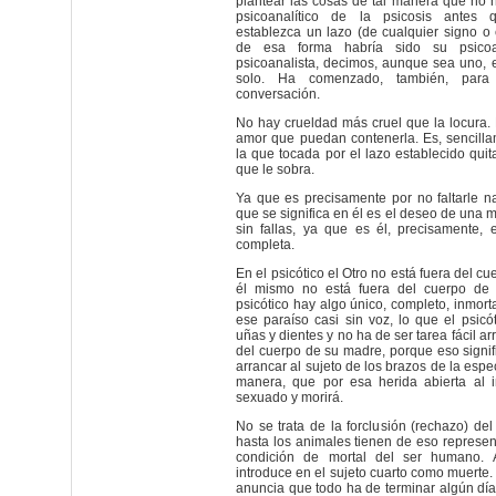
plantear las cosas de tal manera que no h
psicoanalítico de la psicosis antes 
establezca un lazo (de cualquier signo o 
de esa forma habría sido su psicoa
psicoanalista, decimos, aunque sea uno, e
solo. Ha comenzado, también, para
conversación.
No hay crueldad más cruel que la locura.
amor que puedan contenerla. Es, sencilla
la que tocada por el lazo establecido quita
que le sobra.
Ya que es precisamente por no faltarle n
que se significa en él es el deseo de una m
sin fallas, ya que es él, precisamente, 
completa.
En el psicótico el Otro no está fuera del c
él mismo no está fuera del cuerpo de 
psicótico hay algo único, completo, inmort
ese paraíso casi sin voz, lo que el psicó
uñas y dientes y no ha de ser tarea fácil ar
del cuerpo de su madre, porque eso signif
arrancar al sujeto de los brazos de la espec
manera, que por esa herida abierta al i
sexuado y morirá.
No se trata de la forclusión (rechazo) del
hasta los animales tienen de eso represent
condición de mortal del ser humano. 
introduce en el sujeto cuarto como muerte.
anuncia que todo ha de terminar algún día,