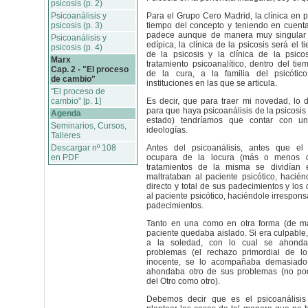
psicosis (p. 2)
Psicoanálisis y
Para el Grupo Cero Madrid, la clínica en p
psicosis (p. 3)
tiempo del concepto y teniendo en cuenta
padece aunque de manera muy singular l
Psicoanálisis y
edípica, la clínica de la psicosis será el t
psicosis (p. 4)
de la psicosis y la clínica de la psico
Marx
tratamiento psicoanalítico, dentro del tie
Cap. 2 - "El proceso
de la cura, a la familia del psicótic
de cambio"
instituciones en las que se articula.
"El proceso de
cambio" [p. 1]
Es decir, que para traer mi novedad, lo 
para que haya psicoanálisis de la psicosis (
Agenda
estado) tendríamos que contar con un
Seminarios, Cursos,
ideologías.
Talleres
Descargar nº 108
Antes del psicoanálisis, antes que el 
en PDF
ocupara de la locura (más o menos 
tratamientos de la misma se dividían 
maltrataban al paciente psicótico, hacié
directo y total de sus padecimientos y los
al paciente psicótico, haciéndole irrespon
padecimientos.
Tanto en una como en otra forma (de ma
paciente quedaba aislado. Si era culpable
a la soledad, con lo cual se ahond
problemas (el rechazo primordial de lo
inocente, se lo acompañaba demasiado,
ahondaba otro de sus problemas (no pod
del Otro como otro).
Debemos decir que es el psicoanálisis