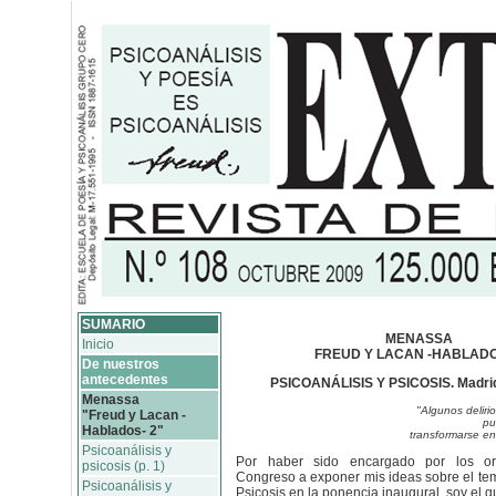
SUMARIO
MENASSA
Inicio
FREUD Y LACAN -HABLADO
De nuestros
antecedentes
PSICOANÁLISIS Y PSICOSIS. Madrid,
Menassa
"Algunos deliri
"Freud y Lacan -
pu
Hablados- 2"
transformarse en
Psicoanálisis y
Por haber sido encargado por los or
psicosis (p. 1)
Congreso a exponer mis ideas sobre el tem
Psicoanálisis y
Psicosis en la ponencia inaugural, soy el q