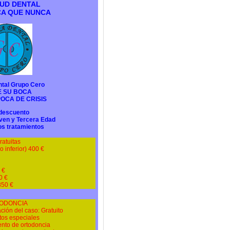
UD DENTAL
A QUE NUNCA
ntal Grupo Cero
E SU BOCA
OCA DE CRISIS
descuento
oven y Tercera Edad
os tratamientos
ratuitas
o inferior) 400 €
 €
0 €
850 €
ODONCIA
ción del caso: Gratuito
os especiales
ento de ortodoncia