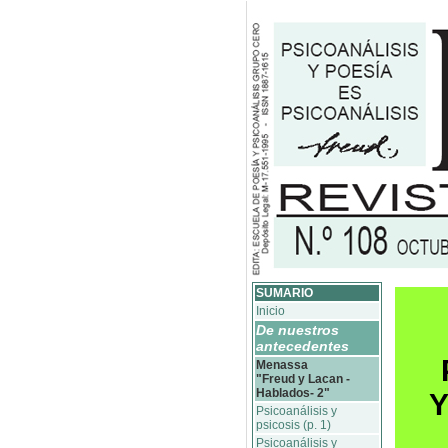
SUMARIO
Inicio
De nuestros
antecedentes
Menassa
"Freud y Lacan -
Hablados- 2"
Y
Psicoanálisis y
psicosis (p. 1)
Psicoanálisis y