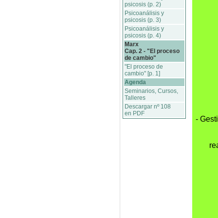
psicosis (p. 2)
Psicoanálisis y
psicosis (p. 3)
Psicoanálisis y
psicosis (p. 4)
Marx
Cap. 2 - "El proceso
de cambio"
"El proceso de
cambio" [p. 1]
Agenda
Seminarios, Cursos,
Talleres
Descargar nº 108
en PDF
- Gest
re