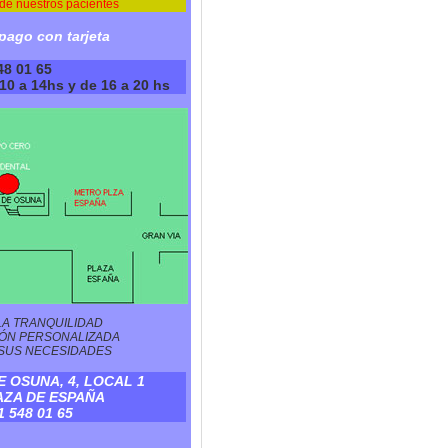
 de nuestros pacientes
ago con tarjeta
548 01 65
0 a 14hs y de 16 a 20 hs
A TRANQUILIDAD
IÓN PERSONALIZADA
SUS NECESIDADES
 OSUNA, 4, LOCAL 1
ZA DE ESPAÑA
1 548 01 65