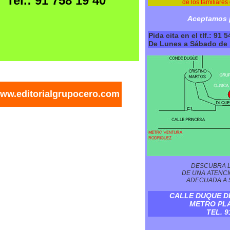
Tel.: 91 758 19 40
de los familiares
Aceptamos p
Pida cita en el tlf.: 91 
De Lunes a Sábado de 1
ww.editorialgrupocero.com
DESCUBRA L
DE UNA ATENC
ADECUADA A 
CALLE DUQUE DE
METRO PLA
TEL. 9