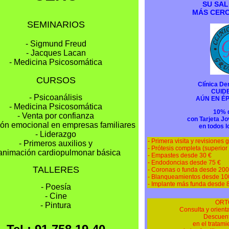
SU SAL
MÁS CERC
SEMINARIOS
- Sigmund Freud
- Jacques Lacan
- Medicina Psicosomática
CURSOS
Clínica De
CUID
- Psicoanálisis
AÚN EN ÉP
- Medicina Psicosomática
10% 
- Venta por confianza
con Tarjeta J
ión emocional en empresas familiares
en todos l
- Liderazgo
- Primera visita y revisiones g
- Primeros auxilios y
- Prótesis completa (superior 
animación cardiopulmonar básica
- Empastes desde 30 €
- Endodoncias desde 75 €
TALLERES
- Coronas o funda desde 200
- Blanqueamientos desde 10
- Implante más funda desde 
- Poesía
- Cine
ORT
- Pintura
Consulta y orienta
Descuent
en el tratami