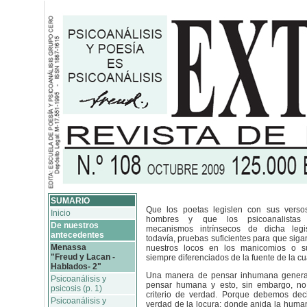
SUMARIO
Que los poetas legislen con sus verso
Inicio
hombres y que los psicoanalistas i
De nuestros
mecanismos intrínsecos de dicha legi
antecedentes
todavía, pruebas suficientes para que sig
Menassa
nuestros locos en los manicomios o su
"Freud y Lacan -
siempre diferenciados de la fuente de la cu
Hablados- 2"
Una manera de pensar inhumana gener
Psicoanálisis y
pensar humana y esto, sin embargo, no
psicosis (p. 1)
criterio de verdad. Porque debemos deci
Psicoanálisis y
verdad de la locura; donde anida la humani