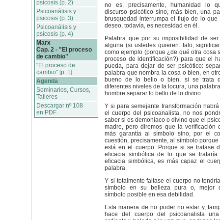
psicosis (p. 2)
no es, precisamente, humanidad lo q
Psicoanálisis y
discurso psicótico sino, más bien, una p
psicosis (p. 3)
brusquedad interrumpa el flujo de lo que
deseo, todavía, es necesidad en él.
Psicoanálisis y
psicosis (p. 4)
Palabra que por su imposibilidad de ser
Marx
alguna (si ustedes quieren: falo, significan
Cap. 2 - "El proceso
como ejemplo (porque ¿de qué otra cosa s
de cambio"
proceso de identificación?) para que el ha
"El proceso de
pueda, para dejar de ser psicótico: sepa
cambio" [p. 1]
palabra que nombra la cosa o bien, en otro
bueno de lo bello o bien, si se trata 
Agenda
diferentes niveles de la locura, una palabra
Seminarios, Cursos,
hombre separar lo bello de lo divino.
Talleres
Descargar nº 108
Y si para semejante transformación habrá
en PDF
el cuerpo del psicoanalista, no nos pond
saber si es demoníaco o divino que el psico
madre, pero diremos que la verificación
más garantía al símbolo sino, por el co
cuestión, precisamente, al símbolo porque 
está en el cuerpo. Porque si se tratase d
eficacia simbólica de lo que se trataría
eficacia simbólica, es más capaz el cue
palabra.
Y si totalmente faltase el cuerpo no tendr
símbolo en su belleza pura o, mejor d
símbolo posible en esa debilidad.
Esta manera de no poder no estar y, tamp
hace del cuerpo del psicoanalista un