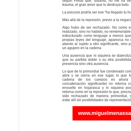
según Freud que, todavía, no me ha lle
trauma, el gran amor que lo destruya todo.
La psicosis podría ser ese "ha llegado tu ho
Más allá de la represión, previo a la negaci
Algo hubo de ser rechazado. No como en
realizado, sino no habido, no rememorable.
estructurado como lenguaje a menos que,
propias leyes del lenguaje, aparezca no 
atando al sujeto a otro significante, sino
un agujero en la cadena.
Una ausencia que ni siquiera se dialectiza
que su partida doble o su otra posibili
presencia sino otra ausencia.
Lo que de lo primordial fue condenado co
abre y se cierra en ese lugar, lo que f
cadena de los cuerpos es ahora 
concatenación significante) no retorna 
envuelto en hojarasca y ni siquiera p
retorna como en la represión lo que, preci
sido rechazado de manera primordial, 
estar allí sin posibilidades de representaci
www.miguelmenassa