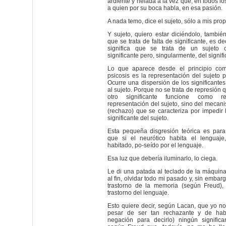
ardiente y helada a la vez que, en todos l
a quien por su boca habla, en esa pasión.
A nada temo, dice el sujeto, sólo a mis pro
Y sujeto, quiero estar diciéndolo, también
que se trata de falta de significante, es de
significa que se trata de un sujeto 
significante pero, singularmente, del signifi
Lo que aparece desde el principio com
psicosis es la representación del sujeto po
Ocurre una dispersión de los significante
al sujeto. Porque no se trata de represión 
otro significante funcione como r
representación del sujeto, sino del mecani
(rechazo) que se caracteriza por impedir 
significante del sujeto.
Esta pequeña disgresión teórica es para
que si el neurótico habita el lenguaje,
habitado, po-seído por el lenguaje.
Esa luz que debería iluminarlo, lo ciega.
Le di una patada al teclado de la máquina
al fin, olvidar todo mi pasado y, sin embar
trastorno de la memoria (según Freud), 
trastorno del lenguaje.
Esto quiere decir, según Lacan, que yo n
pesar de ser tan rechazante y de habe
negación para decirlo) ningún significa