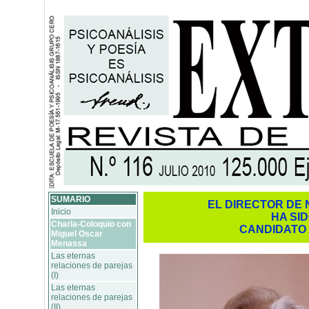
SUMARIO
EL DIRECTOR DE 
Inicio
HA SI
Charla-Coloquio con
CANDIDATO 
Miguel Oscar
Menassa
Las eternas
relaciones de parejas
(I)
Las eternas
relaciones de parejas
(II)