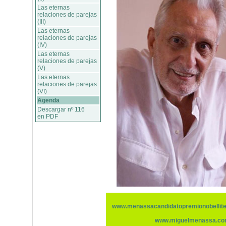
Las eternas
relaciones de parejas
(III)
Las eternas
relaciones de parejas
(IV)
Las eternas
relaciones de parejas
(V)
Las eternas
relaciones de parejas
(VI)
Agenda
Descargar nº 116
en PDF
www.menassacandidatopremionobellit
www.miguelmenassa.c