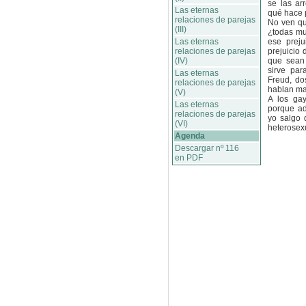
se las ar
Las eternas
qué hace p
relaciones de parejas
No ven qu
(III)
¿todas mu
Las eternas
ese prej
relaciones de parejas
prejuicio
(IV)
que sean 
sirve par
Las eternas
Freud, do
relaciones de parejas
hablan mal
(V)
A los gay
Las eternas
porque ad
relaciones de parejas
yo salgo 
(VI)
heterosexu
Agenda
Descargar nº 116
en PDF