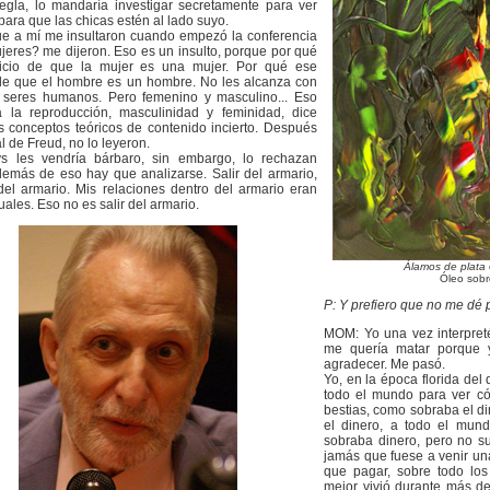
regla, lo mandaría investigar secretamente para ver
ara que las chicas estén al lado suyo.
e a mí me insultaron cuando empezó la conferencia
jeres? me dijeron. Eso es un insulto, porque por qué
uicio de que la mujer es una mujer. Por qué ese
 de que el hombre es un hombre. No les alcanza con
seres humanos. Pero femenino y masculino... Eso
a la reproducción, masculinidad y feminidad, dice
s conceptos teóricos de contenido incierto. Después
 de Freud, no lo leyeron.
s les vendría bárbaro, sin embargo, lo rechazan
emás de eso hay que analizarse. Salir del armario,
del armario. Mis relaciones dentro del armario eran
ales. Eso no es salir del armario.
Álamos de plata
Óleo sobr
P: Y prefiero que no me dé 
MOM: Yo una vez interpret
me quería matar porque 
agradecer. Me pasó.
Yo, en la época florida del
todo el mundo para ver có
bestias, como sobraba el 
el dinero, a todo el mund
sobraba dinero, pero no s
jamás que fuese a venir un
que pagar, sobre todo los
mejor vivió durante más de