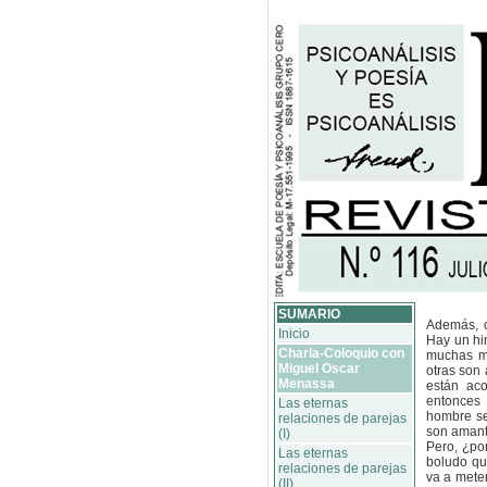
SUMARIO
Además, c
Inicio
Hay un hi
Charla-Coloquio con
muchas mu
Miguel Oscar
otras son
Menassa
están ac
entonces 
Las eternas
hombre se
relaciones de parejas
son amant
(I)
Pero, ¿po
Las eternas
boludo que
relaciones de parejas
va a mete
(II)