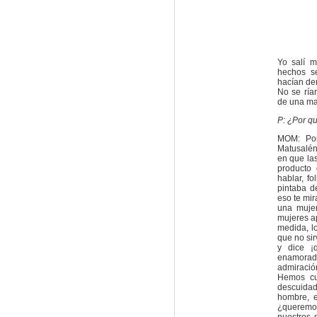
Yo salí 
hechos se
hacían den
No se ría
de una ma
P: ¿Por qu
MOM: Por
Matusalén
en que las
producto 
hablar, fo
pintaba d
eso te mir
una muje
mujeres ap
medida, l
que no si
y dice ¡
enamora
admiración
Hemos cu
descuida
hombre, 
¿queremos