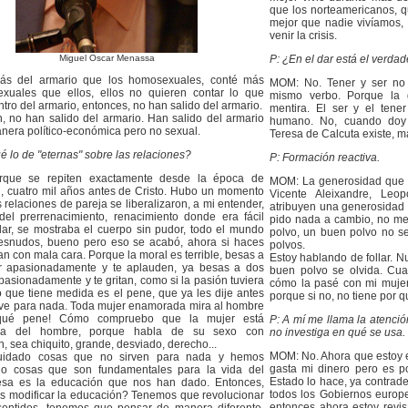
que los norteamericanos, q
mejor que nadie vivíamos,
venir la crisis.
Miguel Oscar Menassa
P: ¿En el dar está el verdad
más del armario que los homosexuales, conté más
MOM: No. Tener y ser no 
xuales que ellos, ellos no quieren contar lo que
mismo verbo. Porque la 
tro del armario, entonces, no han salido del armario.
mentira. El ser y el tene
n, no han salido del armario. Han salido del armario
humano. No, cuando doy es
nera político-económica pero no sexual.
Teresa de Calcuta existe, má
é lo de "eternas" sobre las relaciones?
P: Formación reactiva.
que se repiten exactamente desde la época de
MOM: La generosidad que a
, cuatro mil años antes de Cristo. Hubo un momento
Vicente Aleixandre, Leo
 relaciones de pareja se liberalizaron, a mi entender,
atribuyen una generosidad 
del prerrenacimiento, renacimiento donde era fácil
pido nada a cambio, no me
llar, se mostraba el cuerpo sin pudor, todo el mundo
polvo, un buen polvo no s
esnudos, bueno pero eso se acabó, ahora si haces
polvos.
an con mala cara. Porque la moral es terrible, besas a
Estoy hablando de follar. 
r apasionadamente y te aplauden, ya besas a dos
buen polvo se olvida. Cuan
asionadamente y te gritan, como si la pasión tuviera
cómo la pasé con mi mujer
o que tiene medida es el pene, que ya les dije antes
porque si no, no tiene por q
rve para nada. Toda mujer enamorada mira al hombre
qué pene! Cómo compruebo que la mujer está
P: A mí me llama la atenci
da del hombre, porque habla de su sexo con
no investiga en qué se usa.
, sea chiquito, grande, desviado, derecho...
MOM: No. Ahora que estoy en
idado cosas que no sirven para nada y hemos
gasta mi dinero pero es p
do cosas que son fundamentales para la vida del
Estado lo hace, ya contrade
esa es la educación que nos han dado. Entonces,
todos los Gobiernos europ
 modificar la educación? Tenemos que revolucionar
entonces ahora estoy revis