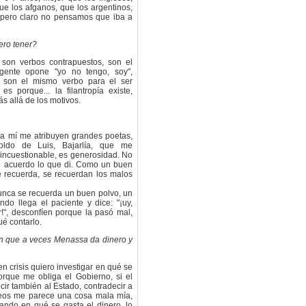
ue los afganos, que los argentinos,
 pero claro no pensamos que iba a
ero tener?
son verbos contrapuestos, son el
gente opone "yo no tengo, soy",
r son el mismo verbo para el ser
 porque... la filantropía existe,
s allá de los motivos.
 mí me atribuyen grandes poetas,
poldo de Luis, Bajarlía, que me
incuestionable, es generosidad. No
 acuerdo lo que di. Como un buen
e recuerda, se recuerdan los malos
Nunca se recuerda un buen polvo, un
do llega el paciente y dice: "¡uy,
!", desconfíen porque la pasó mal,
ué contarlo.
ón que a veces Menassa da dinero y
 crisis quiero investigar en qué se
orque me obliga el Gobierno, si el
cir también al Estado, contradecir a
eos me parece una cosa mala mía,
ando en qué se gasta el dinero, lo