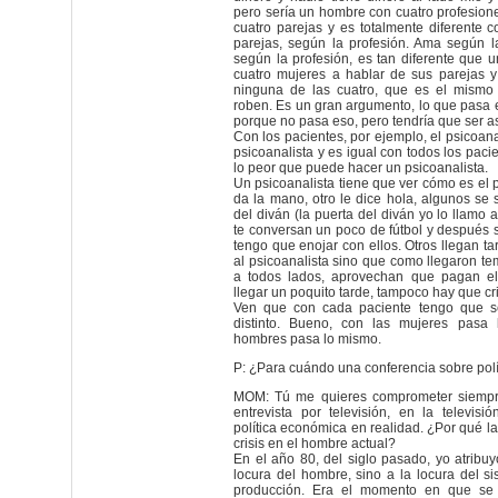
pero sería un hombre con cuatro profesiones
cuatro parejas y es totalmente diferente 
parejas, según la profesión. Ama según la
según la profesión, es tan diferente que 
cuatro mujeres a hablar de sus parejas 
ninguna de las cuatro, que es el mism
roben. Es un gran argumento, lo que pasa e
porque no pasa eso, pero tendría que ser as
Con los pacientes, por ejemplo, el psicoana
psicoanalista y es igual con todos los paci
lo peor que puede hacer un psicoanalista.
Un psicoanalista tiene que ver cómo es el 
da la mano, otro le dice hola, algunos se 
del diván (la puerta del diván yo lo llamo a
te conversan un poco de fútbol y después 
tengo que enojar con ellos. Otros llegan tar
al psicoanalista sino que como llegaron t
a todos lados, aprovechan que pagan el 
llegar un poquito tarde, tampoco hay que cri
Ven que con cada paciente tengo que se
distinto. Bueno, con las mujeres pasa
hombres pasa lo mismo.
P: ¿Para cuándo una conferencia sobre polí
MOM: Tú me quieres comprometer siempr
entrevista por televisión, en la televisió
política económica en realidad. ¿Por qué la 
crisis en el hombre actual?
En el año 80, del siglo pasado, yo atribuy
locura del hombre, sino a la locura del si
producción. Era el momento en que se