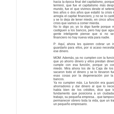
hacia la época final del capitalismo, porqu
terminó, que fue el capitalismo más desp
mundo, fue el que vivimos desde el setent
tres años o dos años que estalló la crisis 
arregla el capital financiero, y no se lo ca
y se lo deja de tener miedo, en cinco año
crisis que vamos a comer mierda.
No lo digo yo, yo lo digo fuerte porque
castiguen a los bancos, pero hay que agu
gente inteligente piense que si no se
financiero no hay nueva vida para nadie.
P: Aquí, ahora les quieren cobrar un 
guardarlo para ellos, por si acaso necesit
ese dinero.
MOM: Además, ya no cumplen con la funció
que yo ahorro dinero y ellos prestan dine
cumple con esa función, porque yo com
miedo. Mira ahora los de la Caja de los
sacaron todo el dinero y se lo llevaron f
esas cosas por la degeneración por la
bancos.
Ya no cumplen más. La función era guard
ahorradores y dar dinero al que lo nece
habla bien de los créditos, dice que l
fundamento que posiciona a un ciudada
trabajo, su pequeña empresa... que tampoc
permanecer obrero toda la vida, que un tr
un pequeño empresario.