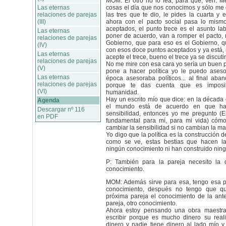
MOM: El otro no lo lea, para qué, ven. M
Las eternas
cosas el día que nos conocimos y sólo me 
relaciones de parejas
las tres que te dio, le pides la cuarta y e
(III)
ahora con el pacto social pasa lo mism
aceptados, el punto trece es el asunto la
Las eternas
poner de acuerdo, van a romper el pacto, 
relaciones de parejas
Gobierno, que para eso es el Gobierno, 
(IV)
con esos doce puntos aceptados y ya está,
Las eternas
acepte el trece, bueno el trece ya se discuti
relaciones de parejas
No me mire con esa cara yo sería un buen pol
(V)
pone a hacer política yo le puedo aseso
Las eternas
época asesoraba políticos... al final aba
relaciones de parejas
porque te das cuenta que es imposib
(VI)
humanidad.
Hay un escrito mío que dice: en la década
Agenda
el mundo está de acuerdo en que ha
Descargar nº 116
sensibilidad, entonces yo me pregunto (El
en PDF
fundamental para mí, para mi vida) cóm
cambiar la sensibilidad si no cambian la m
Yo digo que la política es la construcción 
como se ve, estas bestias que hacen la 
ningún conocimiento ni han construido nin
P: También para la pareja necesito la 
conocimiento.
MOM: Además sirve para esa, tengo esa p
conocimiento, después no tengo que qu
próxima pareja el conocimiento de la ante
pareja, otro conocimiento.
Ahora estoy pensando una obra maestra
escribir porque es mucho dinero su real
dinero y nadie tiene dinero al lado mío y