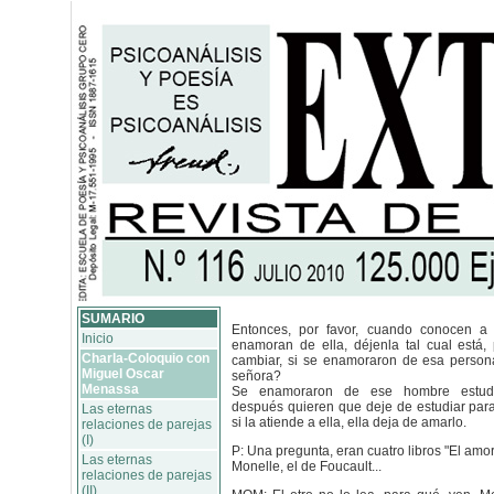
SUMARIO
Entonces, por favor, cuando conocen a
Inicio
enamoran de ella, déjenla tal cual está,
Charla-Coloquio con
cambiar, si se enamoraron de esa person
Miguel Oscar
señora?
Menassa
Se enamoraron de ese hombre estudio
después quieren que deje de estudiar para
Las eternas
si la atiende a ella, ella deja de amarlo.
relaciones de parejas
(I)
P: Una pregunta, eran cuatro libros "El amor
Las eternas
Monelle, el de Foucault...
relaciones de parejas
(II)