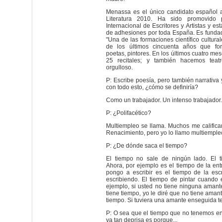
Menassa es el único candidato español 
Literatura 2010. Ha sido promovido 
Internacional de Escritores y Artistas y e
de adhesiones por toda España. Es funda
"Una de las formaciones científico cultur
de los últimos cincuenta años que for
poetas, pintores. En los últimos cuatro m
25 recitales; y también hacemos teatro,
orgulloso.
P: Escribe poesía, pero también narrativa y
con todo esto, ¿cómo se definiría?
Como un trabajador. Un intenso trabajador.
P: ¿Polifacético?
Multiempleo se llama. Muchos me calific
Renacimiento, pero yo lo llamo multiemple
P: ¿De dónde saca el tiempo?
El tiempo no sale de ningún lado. El 
Ahora, por ejemplo es el tiempo de la en
pongo a escribir es el tiempo de la esc
escribiendo. El tiempo de pintar cuando 
ejemplo, si usted no tiene ninguna aman
tiene tiempo, yo le diré que no tiene aman
tiempo. Si tuviera una amante enseguida t
P: O sea que el tiempo que no tenemos e
va tan deprisa es porque...