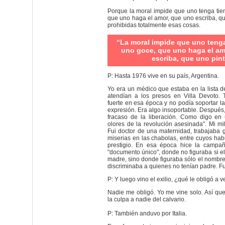
Porque la moral impide que uno tenga ti
que uno haga el amor, que uno escriba, qu
prohibidas totalmente esas cosas.
“La moral impide que uno teng
uno goce, que uno haga el am
escriba, que uno pint
P: Hasta 1976 vive en su país, Argentina.
Yo era un médico que estaba en la lista d
atendían a los presos en Villa Devoto. 
fuerte en esa época y no podía soportar la 
expresión. Era algo insoportable. Después, 
fracaso de la liberación. Como digo en
olores de la revolución asesinada". Mi mi
Fui doctor de una maternidad, trabajaba g
miserias en las chabolas, entre cuyos hab
prestigio. En esa época hice la campa
"documento único", donde no figuraba si e
madre, sino donde figuraba sólo el nombre
discriminaba a quienes no tenían padre. Fu
P: Y luego vino el exilio, ¿qué le obligó a
Nadie me obligó. Yo me vine solo. Así qu
la culpa a nadie del calvario.
P: También anduvo por Italia.