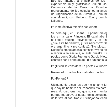
Eso fue anterior, a principios de los
experiencia muy gratificante. Allí fui s
Comunista de la Casa de Estudia
representante de los estudiantes milane
de Organización de la Juventud Comunist
con Musatti, con Umberto Eco y con l
italianos.
P: También tuvo relación con Alberti.
Sí, pero aquí, en España. El primer diá
fue en la calle Princesa. Él caminaba
haciendo muchos movimientos y un día 
¿qué está haciendo?, ¿Está nervioso?" S
era argentino y me contestó: "No pibe...,
Después empezamos a contactar y vino en
a recitar a la escuela, al aula nuestra. S
poetas como Gloria Fuertes o García Niet
contacto con Leopoldo de Luis, un poeta ta
P: ¿Usted se considera un poeta excluido?
Reventado, macho. Me maltratan mucho.
P: ¿Por qué?
Últimamente dicen los que me aman y l
que soy un hombre del Renacimiento porq
reas. Yo creo que no, que soy un hombr
porque me atrevo a hablar de la sexualid
de la sexualidad. Nadie. Es mejor no tenerl