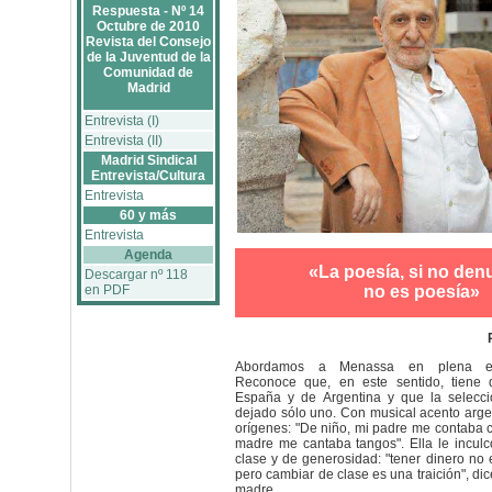
Respuesta - Nº 14
Octubre de 2010
Revista del Consejo
de la Juventud de la
Comunidad de
Madrid
Entrevista (I)
Entrevista (II)
Madrid Sindical
Entrevista/Cultura
Entrevista
60 y más
Entrevista
Agenda
«La poesía, si no den
Descargar nº 118
en PDF
no es poesía»
Abordamos a Menassa en plena eufor
Reconoce que, en este sentido, tiene 
España y de Argentina y que la selecc
dejado sólo uno. Con musical acento arge
orígenes: "De niño, mi padre me contaba 
madre me cantaba tangos". Ella le inculc
clase y de generosidad: "tener dinero no 
pero cambiar de clase es una traición", di
madre.