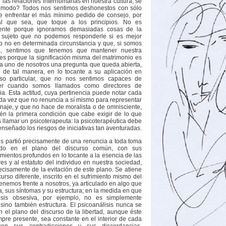
e las relaciones interhumanas en nuestra cultura, se
ómodo? Todos nos sentimos deshonestos con sólo
e enfrentar el más mínimo pedido de consejo, por
al que sea, que toque a los principios. No es
ente porque ignoramos demasiadas cosas de la
 sujeto que no podemos responderle si es mejor
o no en determinada circunstancia y que, si somos
s, sentimos que tenemos que mantener nuestra
 es porque la significación misma del matrimonio es
a uno de nosotros una pregunta que queda abierta,
a de tal manera, en lo tocante a su aplicación en
so particular, que no nos sentimos capaces de
er cuando somos llamados como directores de
ia. Esta actitud, cuya pertinencia puede notar cada
da vez que no renuncia a sí mismo para representar
naje, y que no hace de moralista o de omnisciente,
én la primera condición que cabe exigir de lo que
llamar un psicoterapeuta: la psicoterapéutica debe
enseñado los riesgos de iniciativas tan aventuradas.
sis partió precisamente de una renuncia a toda toma
ido en el plano del discurso común, con sus
mientos profundos en lo tocante a la esencia de las
es y al estatuto del individuo en nuestra sociedad,
recisamente de la evitación de este plano. Se atiene
urso diferente, inscrito en el sufrimiento mismo del
tenemos frente a nosotros, ya articulado en algo que
a, sus síntomas y su estructura; en la medida en que
osis obsesiva, por ejemplo, no es simplemente
 sino también estructura. El psicoanálisis nunca se
n el plano del discurso de la libertad, aunque éste
mpre presente, sea constante en el interior de cada