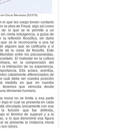
iguel Oscar Menassa (D2379)
on el que les ruego tomen contacto
 en la obra de Freud, algo así como
 de lo que se le permite a un
 sin cierta indulgencia, a guisa de
la reflexión filosófica, sin darle
 que se le reconocería a una tal
e alguien que se calificaría a sí
 de la clase de filosofía. Este
fundido entre los psicoanalistas,
artado. El malestar en la cultura
rimera, en la comprensión del
 la intimación de su experiencia.
ortancia. Ella aclara, acentúa,
ntos cabalmente diferenciados de
 de cuál debe ser nuestra posición
 la medida en que en nuestra
na tenemos que vérnosla desde
n una demanda humana.
ia moral no se limita a esa parte
o bajo el cual se presenta en cada
está vinculada únicamente con ese
 la función que fue definida,
ajo el término de superyó y a la
as, a lo que denominé esa figura
al se presenta la instancia moral
sus raíces.