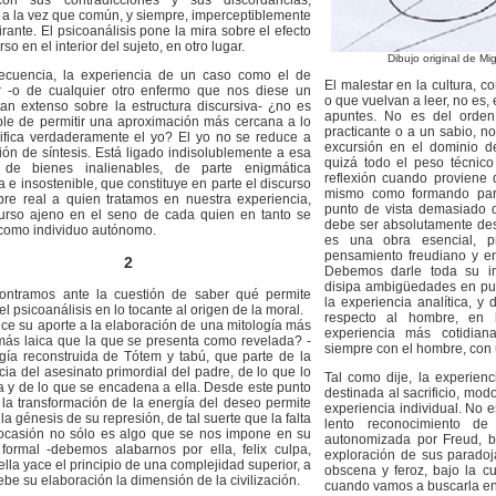
con sus contradicciones y sus discordancias,
 a la vez que común, y siempre, imperceptiblemente
irante. El psicoanálisis pone la mira sobre el efecto
rso en el interior del sujeto, en otro lugar.
Dibujo original de M
ecuencia, la experiencia de un caso como el de
El malestar en la cultura, c
 -o de cualquier otro enfermo que nos diese un
o que vuelvan a leer, no es,
tan extenso sobre la estructura discursiva- ¿no es
apuntes. No es del orden
ble de permitir una aproximación más cercana a lo
practicante o a un sabio, no
ifica verdaderamente el yo? El yo no se reduce a
excursión en el dominio de 
ión de síntesis. Está ligado indisolublemente a esa
quizá todo el peso técnico
 de bienes inalienables, de parte enigmática
reflexión cuando proviene d
 e insostenible, que constituye en parte el discurso
mismo como formando parte
re real a quien tratamos en nuestra experiencia,
punto de vista demasiado di
urso ajeno en el seno de cada quien en tanto se
debe ser absolutamente desc
como individuo autónomo.
es una obra esencial, p
pensamiento freudiano y en
2
Debemos darle toda su imp
disipa ambigüedades en pu
ontramos ante la cuestión de saber qué permite
la experiencia analítica, y
el psicoanálisis en lo tocante al origen de la moral.
respecto al hombre, en
ce su aporte a la elaboración de una mitología más
experiencia más cotidia
 más laica que la que se presenta como revelada? -
siempre con el hombre, co
ogía reconstruida de Tótem y tabú, que parte de la
cia del asesinato primordial del padre, de lo que lo
Tal como dije, la experienc
 y de lo que se encadena a ella. Desde este punto
destinada al sacrificio, mod
, la transformación de la energía del deseo permite
experiencia individual. No 
la génesis de su represión, de tal suerte que la falta
lento reconocimiento de
ocasión no sólo es algo que se nos impone en su
autonomizada por Freud, b
 formal -debemos alabarnos por ella, felix culpa,
exploración de sus paradoj
lla yace el principio de una complejidad superior, a
obscena y feroz, bajo la cu
ebe su elaboración la dimensión de la civilización.
cuando vamos a buscarla en 