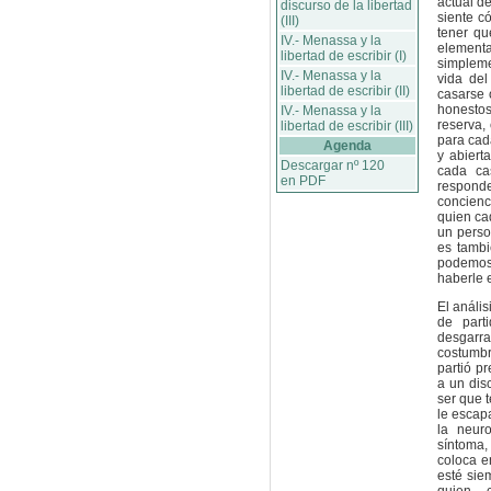
actual d
discurso de la libertad
siente c
(III)
tener qu
IV.- Menassa y la
element
libertad de escribir (I)
simplem
IV.- Menassa y la
vida del
libertad de escribir (II)
casarse 
honesto
IV.- Menassa y la
reserva,
libertad de escribir (III)
para cad
Agenda
y abiert
Descargar nº 120
cada ca
en PDF
respond
concienc
quien ca
un perso
es tambi
podemos 
haberle 
El análi
de part
desgarra
costumbr
partió p
a un disc
ser que 
le escap
la neur
síntoma,
coloca e
esté sie