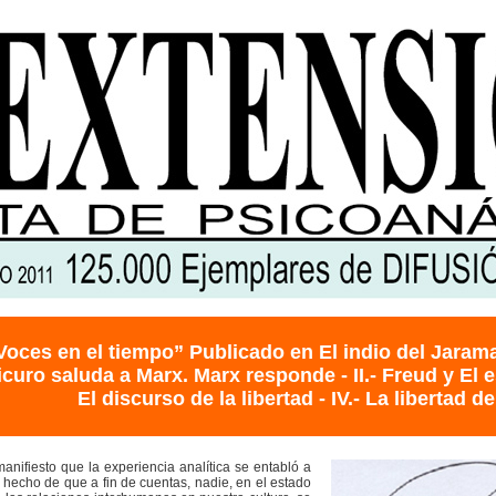
Voces en el tiempo” Publicado en El indio del Jarama 
picuro saluda a Marx. Marx responde - II.- Freud y El est
El discurso de la libertad - IV.- La libertad de
anifiesto que la experiencia analítica se entabló a
l hecho de que a fin de cuentas, nadie, en el estado