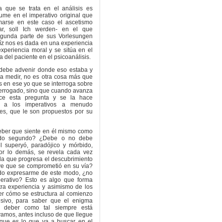
a que se trata en el análisis es
ume en el imperativo original que
marse en este caso el ascetismo
r, soll Ich werden- en el que
gunda parte de sus Vorlesungen
aíz nos es dada en una experiencia
xperiencia moral y se sitúa en el
a del paciente en el psicoanálisis.
e debe advenir donde eso estaba y
 a medir, no es otra cosa más que
s en ese yo que se interroga sobre
nterrogado, sino que cuando avanza
ce esta pregunta y se la hace
n a los imperativos a menudo
les, que le son propuestos por su
eber que siente en él mismo como
rado segundo? ¿Debe o no debe
l superyó, paradójico y mórbido,
por lo demás, se revela cada vez
da que progresa el descubrimiento
 ve que se comprometió en su vía?
edo expresarme de este modo, ¿no
perativo? Esto es algo que forma
tra experiencia y asimismo de los
ver cómo se estructura al comienzo
esivo, para saber que el enigma
e deber como tal siempre está
vamos, antes incluso de que llegue
que es lo que va a buscar en el