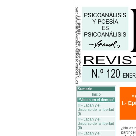
Sumario
Inicio
“
“Voces en el tiempo”
I.- E
III.- Lacan y el
discurso de la libertad
(I)
III.- Lacan y el
discurso de la libertad
(II)
¿No es m
partir de
III.- Lacan y el