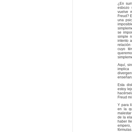
¿En suma
esbozo s
vuelve 
Freud? E
una psic
imposib
simpleme
se impon
simple n
intento a
relación 
cuyo té
querem
simpleme
Aquí, si
implica
divergen
enseñanz
Esta dis
estoy le
hacérsel
Freud m
Y para l
en la q
malestar 
de la el
haber ll
empero, 
fórmulas