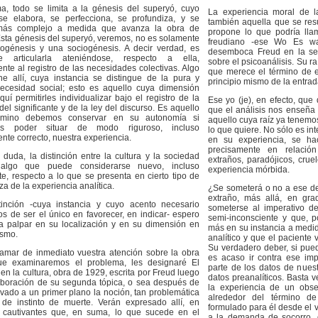
, todo se limita a la génesis del superyó, cuyo
La experiencia moral de l
e elabora, se perfecciona, se profundiza, y se
también aquella que se res
más complejo a medida que avanza la obra de
propone lo que podría lla
sta génesis del superyó, veremos, no es solamente
freudiano -ese Wo Es wa
ogénesis y una sociogénesis. A decir verdad, es
desemboca Freud en la se
le articularla ateniéndose, respecto a ella,
sobre el psicoanálisis. Su r
nte al registro de las necesidades colectivas. Algo
que merece el término de e
e allí, cuya instancia se distingue de la pura y
principio mismo de la entrad
ecesidad social; esto es aquello cuya dimensión
quí permitirles individualizar bajo el registro de la
Ese yo (je), en efecto, qu
del significante y de la ley del discurso. Es aquello
que el análisis nos enseña
rmino debemos conservar en su autonomía si
aquello cuya raíz ya tenemo
os poder situar de modo riguroso, incluso
lo que quiere. No sólo es i
nte correcto, nuestra experiencia.
en su experiencia, se ha
precisamente en relació
n duda, la distinción entre la cultura y la sociedad
extraños, paradójicos, crue
 algo que puede considerarse nuevo, incluso
experiencia mórbida.
te, respecto a lo que se presenta en cierto tipo de
a de la experiencia analítica.
¿Se someterá o no a ese d
extraño, más allá, en g
tinción -cuya instancia y cuyo acento necesario
someterse al imperativo de
jos de ser el único en favorecer, en indicar- espero
semi-inconsciente y que, 
a palpar en su localización y en su dimensión en
más en su instancia a medi
ismo.
analítico y que el paciente
Su verdadero deber, si pu
lamar de inmediato vuestra atención sobre la obra
es acaso ir contra ese im
ue examinaremos el problema, les designaré El
parte de los datos de nues
en la cultura, obra de 1929, escrita por Freud luego
datos preanalíticos. Basta 
aboración de su segunda tópica, o sea después de
la experiencia de un obs
evado a un primer plano la noción, tan problemática
alrededor del término d
de instinto de muerte. Verán expresado allí, en
formulado para él desde el 
 cautivantes que, en suma, lo que sucede en el
a la demanda de socorro, 