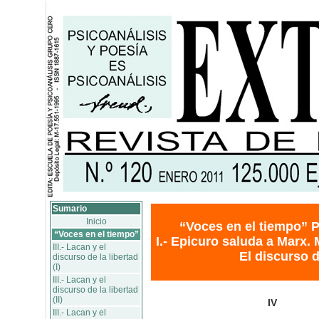
Sumario
Inicio
“Voces en el tiempo” P
“Voces en el tiempo”
I.- Epicuro saluda a Marx. M
III.- Lacan y el
El discurso de
discurso de la libertad
(I)
III.- Lacan y el
discurso de la libertad
(II)
IV
III.- Lacan y el