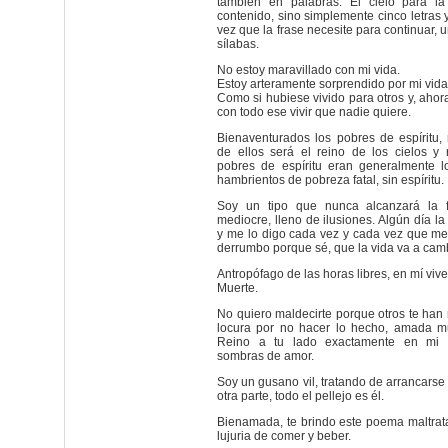
también en palabras. El cielo para la
contenido, sino simplemente cinco letras
vez que la frase necesite para continuar, 
sílabas.
No estoy maravillado con mi vida.
Estoy arteramente sorprendido por mi vida
Como si hubiese vivido para otros y, ahor
con todo ese vivir que nadie quiere.
Bienaventurados los pobres de espíritu,
de ellos será el reino de los cielos y 
pobres de espíritu eran generalmente l
hambrientos de pobreza fatal, sin espíritu.
Soy un tipo que nunca alcanzará la 
mediocre, lleno de ilusiones. Algún día la
y me lo digo cada vez y cada vez que m
derrumbo porque sé, que la vida va a camb
Antropófago de las horas libres, en mí vive 
Muerte.
No quiero maldecirte porque otros te han
locura por no hacer lo hecho, amada mu
Reino a tu lado exactamente en mi 
sombras de amor.
Soy un gusano vil, tratando de arrancarse 
otra parte, todo el pellejo es él.
Bienamada, te brindo este poema maltrata
lujuria de comer y beber.