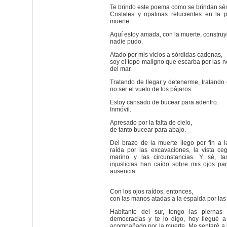
Te brindo este poema como se brindan s
Cristales y opalinas relucientes en la 
muerte.
Aquí estoy amada, con la muerte, constr
nadie pudo.
Atado por mis vicios a sórdidas cadenas,
soy el topo maligno que escarba por las n
del mar.
Tratando de llegar y detenerme, tratando
no ser el vuelo de los pájaros.
Estoy cansado de bucear para adentro.
Inmóvil.
Apresado por la falta de cielo,
de tanto bucear para abajo.
Del brazo de la muerte llego por fin a 
raída por las excavaciones, la vista ce
marino y las circunstancias. Y sé, ta
injusticias han caído sobre mis ojos pa
ausencia.
Con los ojos raídos, entonces,
con las manos atadas a la espalda por las
Habitante del sur, tengo las piernas 
democracias y te lo digo, hoy llegué a
acompañado por la muerte. Me sentaré a 