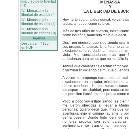
discurso de la libertad
MENASSA
(III)
Y
IV.- Menassa y la
LA LIBERTAD DE ESCR
libertad de escribir (I)
Hoy he tenido una idea genial, volver a pub
IV.- Menassa y la
tablas, al ruedo, como se dice.
libertad de escribir (II)
IV.- Menassa y la
Más de tres años de silencio, inexplicables
libertad de escribir (III)
como los años, habiendo tanto que decir.
Agenda
Decir por ejemplo, que sigo siendo una fi
Descargar nº 120
sus propios fantasmas. Una fiera no ya tan
en PDF
exactamente la verdad, han hecho de mí,
vieja. Mis conciudadanos más que f
ambicionan para mí, es que no me falte la
Tendré que comenzar a escribir cómo veo 
o terminarán diciendo de mí, cualquier cos
A veces me propongo narrar todo tal cual e
exactamente un narrador, más bien poeta
narrar, condenso. Ilumino zonas oscuras
los espacios de claridad, pero nada sé d
me permiten transformar mi propia carne e
Poco a poco voy estabilizando las cien 
me fueron ofrecidas al llegar a Madri
personas; quiero decir que, más que u
aventuras, elijo el camino radiante, y por
de la poesía. Donde todo deja de se
nombres propios son sólo palabras
sentimientos se transforman, aunque 