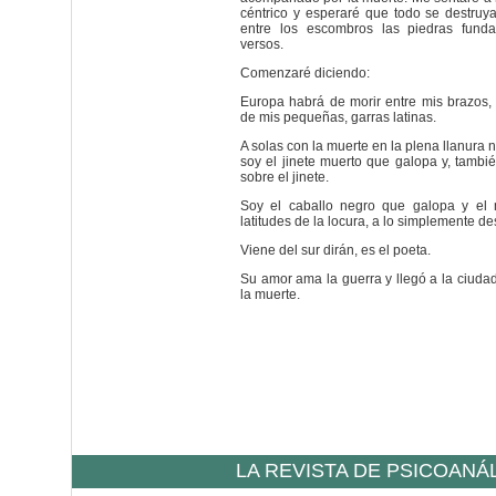
céntrico y esperaré que todo se destruy
entre los escombros las piedras fund
versos.
Comenzaré diciendo:
Europa habrá de morir entre mis brazos, 
de mis pequeñas, garras latinas.
A solas con la muerte en la plena llanura 
soy el jinete muerto que galopa y, también
sobre el jinete.
Soy el caballo negro que galopa y el 
latitudes de la locura, a lo simplemente d
Viene del sur dirán, es el poeta.
Su amor ama la guerra y llegó a la ciud
la muerte.
LA REVISTA DE PSICOANÁ