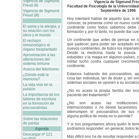
Vigencia de Sigmund
Vigencia de Sigmund Fre
Freud (II)
Facultad de Psicología de la Universida
Septiembre de 1996
Vigencia de Sigmund
Freud (III)
Hoy intentaré hablar de aquello que, si 
conocer, se presenta como un nuevo cont
El asma y la alergia, y
continente como todos sabemos debe 
su relación con los
formación y, por lo tanto, no puede dar cu
otros y el mundo
Un continente que antes de pensar en s
El rechazo
que padecer, para poder ser aceptado e
inmunológico al
nuevos continentes, de todos los imperial
órgano trasplantado
Desde la medicina hasta la poesía.
Aproximación a las
estupidez y la magia en algunos países, c
alteraciones del
militar luchó contra cualquier crecimie
sistema inmune
continente.
Acerca del fetichismo
Estamos hablando del psicoanálisis, a
¿Dónde está la
cosa tan individual, tan de diván y, sin 
memoria?
sistemas sociales se oponen a su socializ
La vida vive en la
pulsión
¿No es acaso la propia familia del loco
La importancia de los
paciente del tratamiento?
talleres de escritura
¿No son acaso las instituciones p
en la formación de
internacionales o no (léase lacanismos
psicoanalistas
interrumpen el psicoanálisis de sus
alguna política de moda no lo permite?
Sobre las relaciones
de pareja
Y si nos preguntamos ahora quién le teme
podríamos responder: en general, todos t
Agenda
Descargar nº 121
Más difícil nos ha de resultar responder a 
en PDF