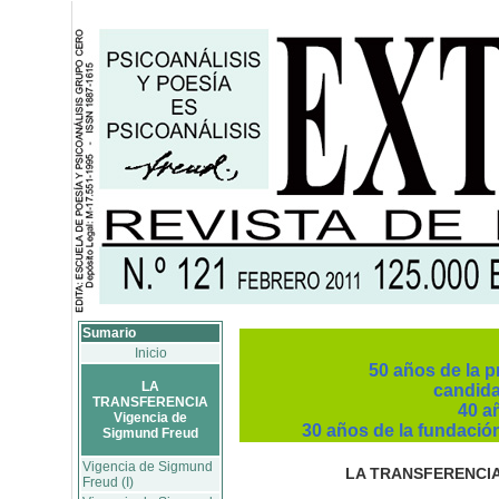
Sumario
Inicio
50 años de la 
LA
candida
TRANSFERENCIA
40 a
Vigencia de
30 años de la fundació
Sigmund Freud
Vigencia de Sigmund
LA TRANSFERENCI
Freud (I)