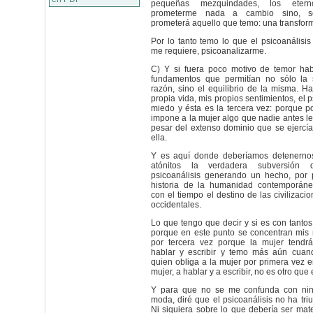
pequeñas mezquindades, los eterno
prometerme nada a cambio sino, se
prometerá aquello que temo: una transfor
Por lo tanto temo lo que el psicoanálisis
me requiere, psicoanalizarme.
C) Y si fuera poco motivo de temor hab
fundamentos que permitían no sólo la
razón, sino el equilibrio de la misma. H
propia vida, mis propios sentimientos, el 
miedo y ésta es la tercera vez: porque po
impone a la mujer algo que nadie antes le
pesar del extenso dominio que se ejercía
ella.
Y es aquí donde deberíamos detenerno
atónitos la verdadera subversión
psicoanálisis generando un hecho, por 
historia de la humanidad contemporáne
con el tiempo el destino de las civilizaci
occidentales.
Lo que tengo que decir y si es con tantos
porque en este punto se concentran mis 
por tercera vez porque la mujer tendr
hablar y escribir y temo más aún cua
quien obliga a la mujer por primera vez e
mujer, a hablar y a escribir, no es otro que 
Y para que no se me confunda con nin
moda, diré que el psicoanálisis no ha tri
Ni siquiera sobre lo que debería ser mat