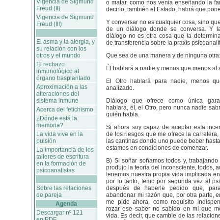
Vigencia de Sigmund
o matar, como nos venía enseñando la fam
Freud (II)
decirlo, también el Estado, habrá que pone
Vigencia de Sigmund
Y conversar no es cualquier cosa, sino que
Freud (III)
de un diálogo donde se conversa. Y l
diálogo no es otra cosa que la determin
El asma y la alergia, y
de transferencia sobre la praxis psicoanalít
su relación con los
otros y el mundo
Que sea de una manera y de ninguna otra
El rechazo
Él hablará a nadie y menos que menos al a
inmunológico al
órgano trasplantado
El Otro hablará para nadie, menos q
Aproximación a las
analizado.
alteraciones del
sistema inmune
Diálogo que ofrece como única gara
hablará, él, el Otro, pero nunca nadie sab
Acerca del fetichismo
quién habla.
¿Dónde está la
memoria?
Si ahora soy capaz de aceptar esta ince
La vida vive en la
de los riesgos que me ofrece la carretera,
pulsión
las cantinas donde uno puede beber hasta
estamos en condiciones de comenzar.
La importancia de los
talleres de escritura
B) Si soñar soñamos todos y, trabajando
en la formación de
produjo la teoría del inconsciente, todos, 
psicoanalistas
tenemos nuestra propia vida implicada en
por lo tanto, temo por segunda vez al ps
Sobre las relaciones
después de haberle pedido que, para
de pareja
abandonar mi razón que, por otra parte, e
me pide ahora, como requisito indispe
Agenda
rozar ese saber no sabido en mí que mo
Descargar nº 121
vida. Es decir, que cambie de las relacione
en PDF