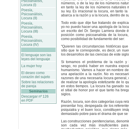
Psicoanálisis,
números, o de la ley de los números natura
Locura (I)
en tanto la ley de los números naturales 
Poesía,
su ley. Es irracional la locura, en tanto l
Psicoanálisis,
abarca a la razón y a la locura, dentro de su
Locura (II)
Todo esto que dije fue tratando de explicar
Poesía,
yo no puedo hacer una apología de la locu
Psicoanálisis,
un escrito del Dr. Sergio Larriera donde é
Locura (III)
posición como psicoanalista de la locura,
Poesía,
como posibilidad de fundamento del ser:
Psicoanálisis,
Locura (IV)
"Quieren las circunstancias históricas que
sitio que le corresponde, es decir, un nue
los desarrollos de las ciencias de este siglo
El lenguaje son las
leyes del lenguaje
Si tomamos el problema de la razón y l
La mujer hoy
sesgo, no podrá haber en nuestra expos
humanismo. Vamos a hacer en nombre de 
El deseo como
una apelación a la razón. No es necesari
corazón del sujeto
razones de una necesaria locura general, 
Sobre las relaciones
de realizar la apología estetizante de lo 
de pareja
en estos tiempos. La locura ha ganado su
el sitial de honor por el que tanto ha breg
Seminarios
siglos.
Descargar nº 126
en PDF
Razón, locura, son dos categorías cuya rel
presentar hoy, despegada de los referente
psiquiatra y el buen loco, constituyen im
demasiado pobre para el drama de que se t
Las construcciones penitenciarias, denom
son cada vez más insuficientes par