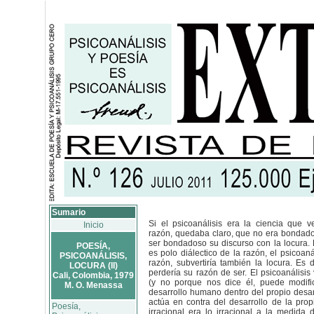
Sumario
Si el psicoanálisis era la ciencia que ve
Inicio
razón, quedaba claro, que no era bondad
ser bondadoso su discurso con la locura. 
POESÍA,
es polo diálectico de la razón, el psicoanál
PSICOANÁLISIS,
razón, subvertiría también la locura. Es 
LOCURA (II)
perdería su razón de ser. El psicoanálisis
Cali, Colombia, 1979
(y no porque nos dice él, puede modifi
M. O. Menassa
desarrollo humano dentro del propio desa
actúa en contra del desarrollo de la prop
Poesía,
irracional era lo irracional a la medida 