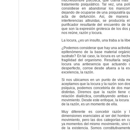
muchedumbre psicótica, que clama más j
tratamiento psiquiátrico. Tal vez, una polí
consistiese en abandonar los manicom
dejando de ocuparse de una psiquiatría qu
acta de defunción. Así, de manera 
interferencias altruistas, se produciría
purificador resultante del encuentro de l
que son la expresión grotesca de los dos 
nos reúne, razón y locura.
La locura, ¿es un insulto, una traba a la lib
¿Podemos considerar que hay una actividad
epifenómeno de la base material orgáni
sustrato? En tal caso, la locura es un hech
fragilidad del organismo. Resultaría segú
locura una antiesencia que actuando
desperfecto, corroe desde afuera a la 
excelencia, la razón.
Si nos ubicamos en un punto de vista me
aceptamos que la locura y la razón son dos
psíquica, podemos concebirla de dos ma
distintas. Diremos que la razón tiene 
relación dialéctica, constituyendo amba
movimiento. Desde este enfoque, la locura 
de la razón, es un momento de ella.
Muy diferente es concebir razón y 
dimensiones esenciales al ser del hombre
movimiento, pero las dos categorías en cu
ya momentos del mismo movimiento, sino l
de la existencia. Somos constitutivament