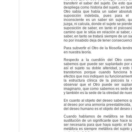
transferir el saber del sujeto. De esto q
despliega como historia del sujeto, en tant
Otro sabía que había un saber absolut
suposición indebida, pues para el p
inconsciente es un saber sin sujeto, q
juzga, ni calcula, donde el sujeto se pierd
suposición de saber, en tanto el psicoaná
camino que le sitúa en relación al saber,
saber, en tanto se tratará siempre de un s
no por insabido deja de tener consecuenci
Para subvertir el Otro de la filosofía tend
en nuestra teoría.
Respecto a la cuestión del Otro como
sabemos que puede ser suplantado por el
así el sujeto su doble alteridad, y est
transtornos porque cuando funciona 
efectos que nos indiquen su funcionamient
la estructura clínica de la psicosis la
observar que el Otro puede ser suplan
imaginario, que como sabemos es sede de
y también es la sede de la otredad de nue
En cuanto al objeto del deseo sabemos q
al deseo por una armonía preestablecida, 
del deseo humano es el objeto del deseo d
Cuando hablamos de metáfora se trat
sustitución de un significante que hace sur
ser necesaria para que haya sujeto: el fa
metáfora es siempre metáfora del sujeto 