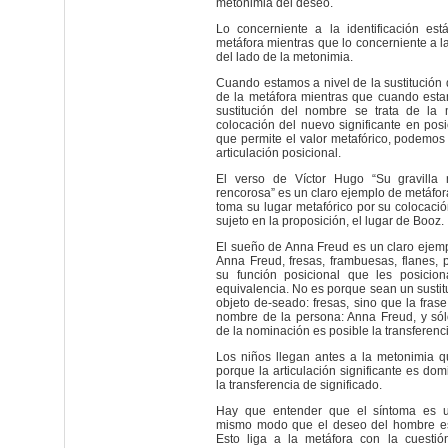
metonimia del deseo.
Lo concerniente a la identificación est
metáfora mientras que lo concerniente a la
del lado de la metonimia.
Cuando estamos a nivel de la sustitución d
de la metáfora mientras que cuando esta
sustitución del nombre se trata de la 
colocación del nuevo significante en posi
que permite el valor metafórico, podemos
articulación posicional.
El verso de Víctor Hugo “Su gravilla
rencorosa” es un claro ejemplo de metáfor
toma su lugar metafórico por su colocació
sujeto en la proposición, el lugar de Booz.
El sueño de Anna Freud es un claro ejem
Anna Freud, fresas, frambuesas, flanes, p
su función posicional que les posicio
equivalencia. No es porque sean un sustit
objeto de-seado: fresas, sino que la fras
nombre de la persona: Anna Freud, y sól
de la nominación es posible la transferenci
Los niños llegan antes a la metonimia q
porque la articulación significante es do
la transferencia de significado.
Hay que entender que el síntoma es u
mismo modo que el deseo del hombre e
Esto liga a la metáfora con la cuestió