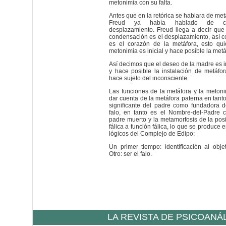
metonimia con su falta.
Antes que en la retórica se hablara de me
Freud ya había hablado de co
desplazamiento. Freud llega a decir que
condensación es el desplazamiento, así 
es el corazón de la metáfora, esto qui
metonimia es inicial y hace posible la metá
Así decimos que el deseo de la madre es in
y hace posible la instalación de metáfo
hace sujeto del inconsciente.
Las funciones de la metáfora y la meton
dar cuenta de la metáfora paterna en tant
significante del padre como fundadora d
falo, en tanto es el Nombre-del-Padre
padre muerto y la metamorfosis de la pos
fálica a función fálica, lo que se produce 
lógicos del Complejo de Edipo:
Un primer tiempo: identificación al obj
Otro: ser el falo.
LA REVISTA DE PSICOANÁ