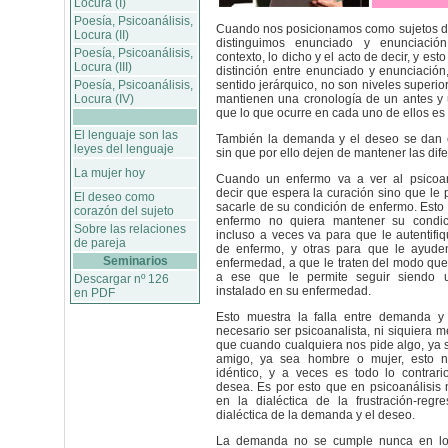
Locura (I)
Poesía, Psicoanálisis,
Cuando nos posicionamos como sujetos de
Locura (II)
distinguimos enunciado y enunciación
Poesía, Psicoanálisis,
contexto, lo dicho y el acto de decir, y esto
Locura (III)
distinción entre enunciado y enunciación
Poesía, Psicoanálisis,
sentido jerárquico, no son niveles superior
Locura (IV)
mantienen una cronología de un antes y 
que lo que ocurre en cada uno de ellos es
El lenguaje son las
También la demanda y el deseo se dan 
leyes del lenguaje
sin que por ello dejen de mantener las dife
La mujer hoy
Cuando un enfermo va a ver al psicoan
decir que espera la curación sino que le
El deseo como
sacarle de su condición de enfermo. Esto 
corazón del sujeto
enfermo no quiera mantener su condic
Sobre las relaciones
incluso a veces va para que le autentifi
de pareja
de enfermo, y otras para que le ayude
Seminarios
enfermedad, a que le traten del modo que 
a ese que le permite seguir siendo 
Descargar nº 126
instalado en su enfermedad.
en PDF
Esto muestra la falla entre demanda 
necesario ser psicoanalista, ni siquiera 
que cuando cualquiera nos pide algo, ya 
amigo, ya sea hombre o mujer, esto 
idéntico, y a veces es todo lo contrari
desea. Es por esto que en psicoanálisis
en la dialéctica de la frustración-regr
dialéctica de la demanda y el deseo.
La demanda no se cumple nunca en los