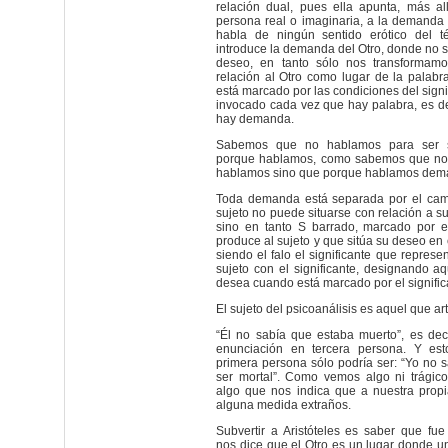
relación dual, pues ella apunta, más al
persona real o imaginaria, a la demanda
habla de ningún sentido erótico del t
introduce la demanda del Otro, donde no s
deseo, en tanto sólo nos transformam
relación al Otro como lugar de la palabr
está marcado por las condiciones del signif
invocado cada vez que hay palabra, es d
hay demanda.
Sabemos que no hablamos para ser 
porque hablamos, como sabemos que no
hablamos sino que porque hablamos de
Toda demanda está separada por el cam
sujeto no puede situarse con relación a 
sino en tanto S barrado, marcado por 
produce al sujeto y que sitúa su deseo en 
siendo el falo el significante que represen
sujeto con el significante, designando aq
desea cuando está marcado por el signific
El sujeto del psicoanálisis es aquel que arti
“Él no sabía que estaba muerto”, es deci
enunciación en tercera persona. Y est
primera persona sólo podría ser: “Yo no s
ser mortal”. Como vemos algo ni trágico
algo que nos indica que a nuestra prop
alguna medida extraños.
Subvertir a Aristóteles es saber que fue 
nos dice que el Otro es un lugar donde u