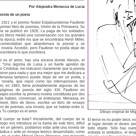
Por Alejandra Menassa de Lucia
ovela de un poeta
o 1921 y el premio Nobel Estadounidense Faulkner
primer libro de poemas, Visión de la Primavera. Su
la se publicó en 1926, La paga de los soldados.
dos libros medió una conversación con los grandes
 la época, entre los que se encontraba Henri Miller,
ecomendaban que abandonara la poesía y se
a novela. Accedió, pero Faulkner no podía dejar de
 escribiera lo que escribiera.
o es el amor, hay una escena donde Alessio, el
ce: "Una lágrima de Luisa y un fuerte apretón de
 Cristobal, me indicaron claramente que la poesía
 sirve para nada y que era mejor que me dedicara a
Menassa tampoco puede dejar de ser un poeta, y
 novela, que nació como las interrupciones del
rir, en 1983, tiene probablemente algunas de las
páginas de poesía del siglo XXI. Faulkner en
ajes escribe la primera novela constituida por dos
se hablan, conversan, se entrelazan. Menassa, en
morir, libro de libros, escribe un libro de ensayo
ibro de poemas, una novela, que se hablan entre si.
s Tu cuerpo es el amor.
Dibujo original de M
 cuerpo se trata? Inicialmente, del cuerpo de la
El terror es no poder decir, es
logo nos introduce en la trama de este libro, difícil
al lugar donde el deseo per
r en un género, podíamos estar ante una novela de
todo objeto. Sólo hay cue
ntástica o ante un ensayo teórico desarrollado, como
entrada lo simbólico, el len