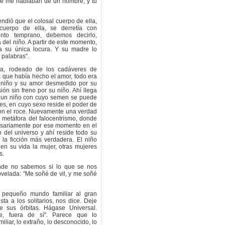
ue me hablaban de un hombre, y tu
endió que el colosal cuerpo de ella,
cuerpo de ella, se derretía con
ento temprano, debemos decirlo,
a del niño. A partir de este momento,
ía su única locura. Y su madre lo
s palabras".
ta, rodeado de los cadáveres de
s que había hecho el amor, todo era
n niño y su amor desmedido por su
n sin freno por su niño. Ahí llega
, un niño con cuyo semen se puede
s, en cuyo sexo reside el poder de
on el roce. Nuevamente una verdad
o, metáfora del falocentrismo, donde
esariamente por ese momento en el
 del universo y ahí reside todo su
 la ficción más verdadera. El niño
en su vida la mujer, otras mujeres
s.
nde no sabemos si lo que se nos
ovelada: "Me soñé de vil, y me soñé
 pequeño mundo familiar al gran
a a los solitarios, nos dice. Deje
 sus órbitas. Hágase Universal.
te, fuera de sí". Parece que lo
miliar, lo extraño, lo desconocido, lo