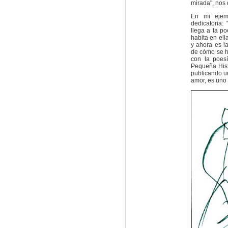
mirada", nos d
En mi ejemp
dedicatoria:
llega a la po
habita en ell
y ahora es la
de cómo se h
con la poes
Pequeña Hist
publicando un
amor, es uno 