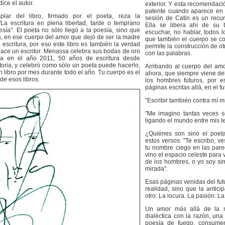
ice el autor.
exterior. Y esta recomendaci
patente cuando aparece en el
lar del libro, firmado por el poeta, reza la
sesión de Catin es un recurs
 "La escritura en plena libertad, tarde o temprano
Ella se libera ahí de su 
esía". El poeta no sólo llegó a la poesía, sino que
escuchar, no hablar, todos l
a, en ese cuerpo del amor que dejó de ser la madre
que también el cuerpo se con
 escritura, por eso este libro es también la verdad
permite la construcción de o
ace un escritor. Menassa celebra sus bodas de oro
con las palabras.
ía en el año 2011, 50 años de escritura desde
oria, y celebró como sólo un poeta puede hacerlo,
Arribando al cuerpo del amo
 libro por mes durante todo el año. Tu cuerpo es el
ahora, que siempre viene del
de esos libros.
los hombres futuros, por e
páginas escritas allá, en el fu
"Escribir también contra mí m
"Me imagino tantas veces s
ligando el mundo entre mis le
¿Quiénes son sino el poet
estos versos: "Te escribo, v
tu nombre ciego en las pared
vino el espacio celeste para
de los hombres, o yo soy si
mirada".
Esas páginas venidas del fut
realidad, sino que la antici
otro: La locura. La pasión: La
Un amor más allá de la m
dialéctica con la razón, una
poesía de fuego, consumen