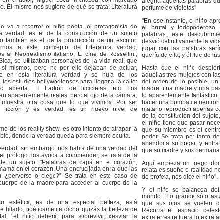
 en el autor, Miguel Oscar Menassa, con marcado
alegría aquellas palabras q
o. Él mismo nos sugiere de qué se trata: Literatura
perfume de violetas"
"En ese instante, el niño apr
e va a recorrer el niño poeta, el protagonista de
el brutal y todopoderoso 
ura verdad, es el de la constitución de un sujeto
palabras, este descubrimi
ro también es el de la producción de un escritor.
desvió definitivamente la vid
arnos a este concepto de Literatura verdad,
jugar con las palabras ser
 al Neorrealismo italiano: El cine de Rossellini,
quería de ella, y él, fue de la
Sica, se utilizaban personajes de la vida real, que
sí mismos, pero no por ello dejaban de actuar,
Hasta que el niño despier
 en esta literatura verdad y se huía de los
aquellas tres mujeres con la
los estudios hollywodienses para llegar a la calle:
del orden de lo posible, u
 abierta, El Ladrón de bicicletas, etc. Los
madre, una madre y una pasió
an aparentemente reales, pero el ojo de la cámara,
lo aparentemente fantástico
 muestra otra cosa que lo que vivimos. Por ser
hacer una bomba de neutrone
es ficción y es verdad, es un nuevo nivel de
matar o reproducir apenas c
de la constitución del sujet
el niño tiene que pasar nec
smo de los reality show, es otro intento de atrapar la
que su miembro es el centro
ible, donde la verdad queda para siempre oculta.
poder. Se trata por tanto de
abandona su hogar, y entra 
a verdad, sin embargo, nos habla de una verdad del
que su madre y sus hermana
el prólogo nos ayuda a comprender, se trata de la
 de un sujeto: "Palabras de papá en el corazón,
Aquí empieza un juego do
mamá en el corazón. Una encrucijada en la que las
relata es sueño o realidad n
n ¿perverso o ciego?” Se trata en este caso de
de profeta, nos dice el niño".
 cuerpo de la madre para acceder al cuerpo de la
Y el niño se balancea del
mundo: "Lo grande sólo asust
 su estética, es de una especial belleza, está
que sus ojos se vuelen de
e hilado, poéticamente dicho, quizás la belleza de
Recorra el espacio celes
al: "el niño deberá, para sobrevivir, desviar la
extraterrestre fuera lo extrafa