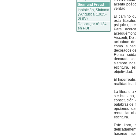
es costumbre
acento poétic
Sigmund Freud
verdad.
Inhibición, Síntoma
y Angustia (1925-
El camino qu
6) (IV)
esta literat
Descargar nº 134
psíquico, pe
en PDF
Para acerc
acerquémonos
Visconti, De 
actuaban de 
como sucede
decorados de 
Roma cuidad
decorados er
siempre nos
escritura, 
objetividad.
El hiperreali
realidad inas
La literatur
ser humano, 
constitución
palabras de 
opciones so
renunciar al
escritura.
Este libro,
delicadament
hacerse mort