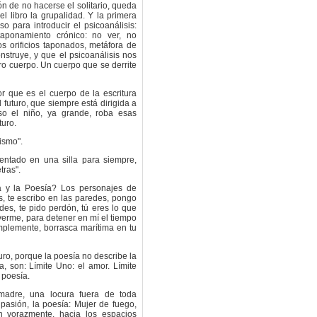
ón de no hacerse el solitario, queda
 libro la grupalidad. Y la primera
o para introducir el psicoanálisis:
taponamiento crónico: no ver, no
os orificios taponados, metáfora de
struye, y que el psicoanálisis nos
tro cuerpo. Un cuerpo que se derrite
r que es el cuerpo de la escritura
 futuro, que siempre está dirigida a
so el niño, ya grande, roba esas
turo.
ismo".
entado en una silla para siempre,
tras".
a y la Poesía? Los personajes de
es, te escribo en las paredes, pongo
es, te pido perdón, tú eres lo que
 verme, para detener en mí el tiempo
mplemente, borrasca marítima en tu
uro, porque la poesía no describe la
pa, son: Límite Uno: el amor. Límite
 poesía.
adre, una locura fuera de toda
 pasión, la poesía: Mujer de fuego,
 vorazmente, hacia los espacios