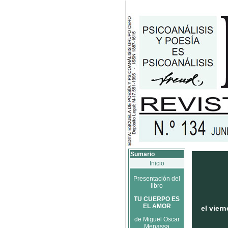
Sumario
Inicio
Presentación del
libro
TU CUERPO ES
EL AMOR
el vier
de Miguel Oscar
Menassa