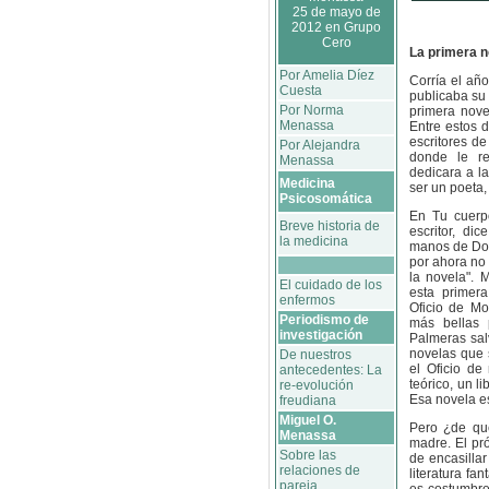
25 de mayo de
2012 en Grupo
Cero
La primera n
Por Amelia Díez
Corría el añ
Cuesta
publicaba su 
Por Norma
primera nove
Menassa
Entre estos 
escritores de
Por Alejandra
donde le r
Menassa
dedicara a l
Medicina
ser un poeta,
Psicosomática
En Tu cuerp
Breve historia de
escritor, di
la medicina
manos de Don
por ahora no
la novela". 
El cuidado de los
esta primera
enfermos
Oficio de Mo
Periodismo de
más bellas 
investigación
Palmeras salv
novelas que 
De nuestros
el Oficio de 
antecedentes: La
teórico, un l
re-evolución
Esa novela e
freudiana
Miguel O.
Pero ¿de qué
Menassa
madre. El pró
Sobre las
de encasilla
relaciones de
literatura fa
pareja