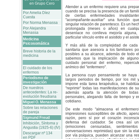
en Grupo Cero
Atender a un enfermo requiere una prepara
cuando se precisa la presencia de un famili
Por Amelia Díez
de ciertas enfermedades invalidan
Cuesta
"acompañante-auxiliar" una función q
Por Norma Menassa
singular relación de parentesco. Es un hec
Por Alejandra
prolongada (meses o años) en cualqu
Menassa
desenlace no conlleva mejoría alguna,
particular vínculo entre el asistido y el asist
Medicina
Psicosomática
Y más allá de la complejidad de cada c
sanitaria que asesora a los familiares p
Breve historia de la
posibles a su alcance, además de todo e
medicina
sabemos que la implicación de algunos
cuidado personal del enfermo, repercut
anímico del "enfermero".
El cuidado de los
enfermos
La persona cuyo pensamiento se haya a
Periodismo de
largos periodos de tiempo, por los mil
investigación
impone esta tarea terapéutica, se habitú
De nuestros
"reprimir" todas las manifestaciones de s
antecedentes: La re-
además aparta la atención de todas
evolución freudiana
personales, alegando falta de tiempo y e
cotidiano.
Miguel O. Menassa
Sobre las relaciones
De este modo "almacena el enfermero
de pareja
impresiones susceptibles de afecto, apen
Sigmund Freud
razón, pero sí por el corazón inconsci
defensa del cuidador. Se crea así un
Inhibición, Síntoma y
(emociones censuradas, sentimiento
Angustia (1925-6) (IV)
conversaciones reprimidas) que sin la el
Descargar nº 134
por vía psíquica, pueden alcanzar una re
en PDF