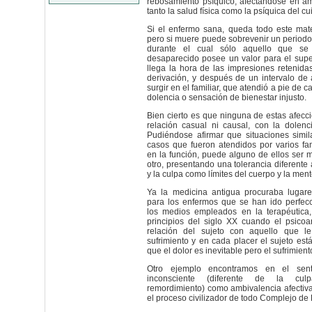
rebosamiento psíquico, afectándose en am
tanto la salud física como la psíquica del cu
Si el enfermo sana, queda todo este mate
pero si muere puede sobrevenir un periodo 
durante el cual sólo aquello que se
desaparecido posee un valor para el supe
llega la hora de las impresiones retenid
derivación, y después de un intervalo de
surgir en el familiar, que atendió a pie de 
dolencia o sensación de bienestar injusto.
Bien cierto es que ninguna de estas afecc
relación casual ni causal, con la dolenc
Pudiéndose afirmar que situaciones simil
casos que fueron atendidos por varios fa
en la función, puede alguno de ellos ser 
otro, presentando una tolerancia diferente a
y la culpa como límites del cuerpo y la men
Ya la medicina antigua procuraba lugar
para los enfermos que se han ido perfec
los medios empleados en la terapéutica
principios del siglo XX cuando el psicoa
relación del sujeto con aquello que l
sufrimiento y en cada placer el sujeto est
que el dolor es inevitable pero el sufrimient
Otro ejemplo encontramos en el sent
inconsciente (diferente de la cul
remordimiento) como ambivalencia afectiv
el proceso civilizador de todo Complejo de 