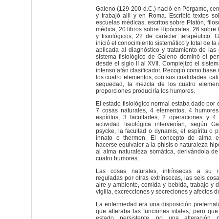
Galeno (129-200 d.C.) nació en Pérgamo, cent
y trabajó allí y en Roma. Escribió textos so
escuelas médicas, escritos sobre Platón, filoso
médica, 20 libros sobre Hipócrates, 26 sobre
y fisiológicos, 22 de carácter terapéutico. 
inició el conocimiento sistemático y total de 
aplicada al diagnóstico y tratamiento de las
sistema fisiológico de Galeno dominó el p
desde el siglo II al XVII. Complejizó el siste
intenso afán clasificador. Recogió como base m
los cuatro elementos, con sus cualidades: calo
sequedad, la mezcla de los cuatro element
proporciones produciría los humores.
El estado fisiológico normal estaba dado por e
7 cosas naturales, 4 elementos, 4 humores
espíritus, 3 facultades, 2 operaciones y 
actividad fisiológica intervenían, según 
psycke, la facultad o dynamis, el espíritu o 
innato o thermon. El concepto de alma 
hacerse equivaler a la phisis o naturaleza hi
al alma naturaleza somática, derivándola de
cuatro humores.
Las cosas naturales, intrínsecas a su n
reguladas por otras extrínsecas, las seis cosa
aire y ambiente, comida y bebida, trabajo y 
vigilia, excrecciones y secreciones y afectos d
La enfermedad era una disposición preternatur
que alteraba las funciones vitales, pero que
estado persistente, no una alteración 