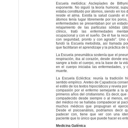
Escuela metódica: Asclepíades de Bithy
exponente. No siguió la teoría humoral, sup
estaba constituido por átomos, siendo en los
reside el alma. Existía la salud cuando el 
átomos tenía lugar libremente por los poros,
enfermedades se presentaban por un estado 
relajamiento de las partículas sólidas (á
clínico, trató las enfermedades menta
ocupacional y con el sueño. De él fue la rec
con seguridad, pronto y con agrado”. Uno 
fundó la Escuela metodista, así llamada p
que facilitaran el aprendizaje y la práctica de 
La Escuela pneumática sostenía que el pneuma
respiración, iba al corazón, desde donde era
sangre a todo el cuerpo, era la base de la vid
en el cuerpo iniciaba las enfermedades, y c
muerte.
La Escuela Ecléctica: reunía la tradición h
sentido empírico. Areteo de Capadocia conser
el estilo de los textos hipocráticos y revela por
compasión por el enfermo semejante a la qu
primeros años del cristianismo. Es decir, que
compadecido desde siempre o al menos, ent
del médico no se hallaba compadecer al paci
muchos médicos que propugnan el ejerci
Desde el psicoanálisis, podríamos decir q
padecer con, tiene que ver con una ident
paciente que lo único que puede hacer es ento
Medicina Galénica