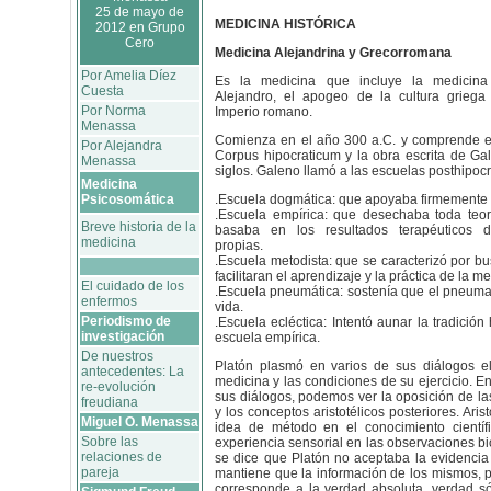
25 de mayo de
MEDICINA HISTÓRICA
2012 en Grupo
Cero
Medicina Alejandrina y Grecorromana
Por Amelia Díez
Es la medicina que incluye la medicina
Cuesta
Alejandro, el apogeo de la cultura griega
Por Norma
Imperio romano.
Menassa
Comienza en el año 300 a.C. y comprende el
Por Alejandra
Corpus hipocraticum y la obra escrita de Ga
Menassa
siglos. Galeno llamó a las escuelas posthipocr
Medicina
Psicosomática
.Escuela dogmática: que apoyaba firmemente l
.Escuela empírica: que desechaba toda teor
Breve historia de la
basaba en los resultados terapéuticos 
medicina
propias.
.Escuela metodista: que se caracterizó por b
facilitaran el aprendizaje y la práctica de la me
El cuidado de los
.Escuela pneumática: sostenía que el pneuma 
enfermos
vida.
Periodismo de
.Escuela ecléctica: Intentó aunar la tradición
investigación
escuela empírica.
De nuestros
Platón plasmó en varios de sus diálogos el
antecedentes: La
medicina y las condiciones de su ejercicio. En
re-evolución
sus diálogos, podemos ver la oposición de la
freudiana
y los conceptos aristotélicos posteriores. Arist
Miguel O. Menassa
idea de método en el conocimiento científ
Sobre las
experiencia sensorial en las observaciones bi
relaciones de
se dice que Platón no aceptaba la evidencia 
pareja
mantiene que la información de los mismos, po
corresponde a la verdad absoluta, verdad só