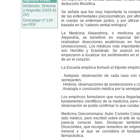
Sigmund Freud
deducción filosófica.
Inhibición, Síntoma
y Angustia (1925-6)
Se señala que fue muy importante la compren
(IV)
de las enfermedades psicosomáticas, por afir
Descargar nº 134
el cuerpo se enferman juntos, y por utilizar
en PDF
basada en la “catarsis verbal enérgica”.
La Medicina Alejandrina, o medicina po
Alejandría, se benefició en especial de
realizaban disecciones anatómicas en h
(vivisecciones). Los médicos más importante
son Herófilo y Erasístrato. Se avanzó e
empezaron a localizar los sentimientos en el
de en el corazón.
La Escuela empírica formuló el trípode empíric
. Autopsia: observación de cada caso con r
semejantes.
. Historia: observaciones de predecesores y 
. Analogía o conclusión médica por la semejan
Los empíricos formularon que nunca llegaría
fundamentos científicos de la medicina, pero
observación se podía confirmar lo que curaba 
Medicina Grecorromana: Aulio Cornelio Cels
sido médico, pero escribió sobre el arte de la
parecía conocer bien. Destacan tambié
Dioscórides, que recogen remedios de origen 
mineral y al que se considera el fundad
farmacéutica.