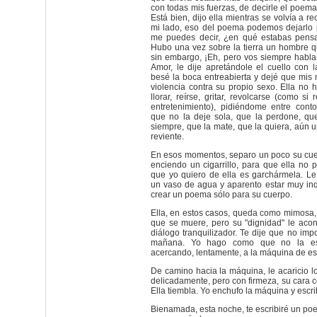
con todas mis fuerzas, de decirle el poema
Está bien, dijo ella mientras se volvía a r
mi lado, eso del poema podemos dejarlo
me puedes decir, ¿en qué estabas pensa
Hubo una vez sobre la tierra un hombre q
sin embargo, ¡Eh, pero vos siempre habl
Amor, le dije apretándole el cuello con 
besé la boca entreabierta y dejé que mis
violencia contra su propio sexo. Ella no 
llorar, reírse, gritar, revolcarse (como si
entretenimiento), pidiéndome entre conto
que no la deje sola, que la perdone, que
siempre, que la mate, que la quiera, aún 
reviente.
En esos momentos, separo un poco su cue
enciendo un cigarrillo, para que ella no 
que yo quiero de ella es garchármela. Le
un vaso de agua y aparento estar muy inq
crear un poema sólo para su cuerpo.
Ella, en estos casos, queda como mimosa,
que se muere, pero su "dignidad" le acon
diálogo tranquilizador. Te dije que no imp
mañana. Yo hago como que no la e
acercando, lentamente, a la máquina de esc
De camino hacia la máquina, le acaricio l
delicadamente, pero con firmeza, su cara c
Ella tiembla. Yo enchufo la máquina y escri
Bienamada, esta noche, te escribiré un p