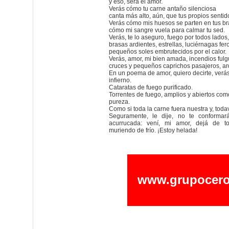
y eso, será el amor.
Verás cómo tu carne antaño silenciosa
canta más alto, aún, que tus propios sentid
Verás cómo mis huesos se parten en tus br
cómo mi sangre vuela para calmar tu sed.
Verás, te lo aseguro, fuego por todos lados,
brasas ardientes, estrellas, luciérnagas fer
pequeños soles embrutecidos por el calor.
Verás, amor, mi bien amada, incendios fulg
cruces y pequeños caprichos pasajeros, ar
En un poema de amor, quiero decirte, verás
infierno.
Cataratas de fuego purificado.
Torrentes de fuego, amplios y abiertos com
pureza.
Como si toda la carne fuera nuestra y, toda
Seguramente, le dije, no te conformará
acurrucada: vení, mi amor, dejá de to
muriendo de frío. ¡Estoy helada!
www.grupocero