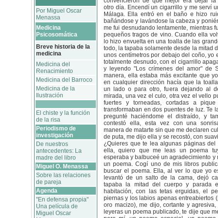
convencieron de que mejor era dejar la
otro día. Encendí un cigarrillo y me serví
Por Miguel Oscar
Málaga. Ella entró en el baño e hizo ru
Menassa
bañándose y lavándose la cabeza y ponié
Medicina
me fui desnudando lentamente, mientras 
Psicosomática
pequeños tragos de vino. Cuando ella volv
lo hizo envuelta en una toalla de las gran
Breve historia de la
todo, la tapaba solamente desde la mitad 
medicina
unos centímetros por debajo del coño, yo
totalmente desnudo, con el cigarrillo apag
Medicina del
y leyendo "Los crímenes del amor" de S
Renacimiento
manera, ella estaba más excitante que y
Medicina del Barroco
en cualquier dirección hacía que la toal
Medicina de la
un lado o para otro, fuera dejando al d
Ilustración
mirada, una vez el culo, otra vez el vello 
fuertes y torneadas, cortadas a pique 
transformaban en dos puentes de luz. Te la
El chiste y la función
pregunté haciéndome el distraído, y ta
de la risa
contestó ella, esta vez con una sonri
Periodismo de
manera de matarte sin que me declaren culp
investigación
de puta, me dijo ella y se recostó, con suav
¿Quieres que te lea algunas páginas del 
De nuestros
ella, quiero que me leas un poema t
antecedentes: La
esperaba y balbuceé un agradecimiento y 
madre del libro
un poema. Cogí uno de mis libros publi
Miguel O. Menassa
buscar el poema. Ella, al ver lo que yo 
Sobre las relaciones
levantó de un salto de la cama, dejó cae
de pareja
tapaba la mitad del cuerpo y parada e
Agenda
habitación, con las tetas erguidas, el pe
piernas y los labios apenas entreabiertos 
"En defensa propia"
oro macizo), me dijo, cortante y agresiva
Una película de
leyeras un poema publicado, te dije que 
Miguel Oscar