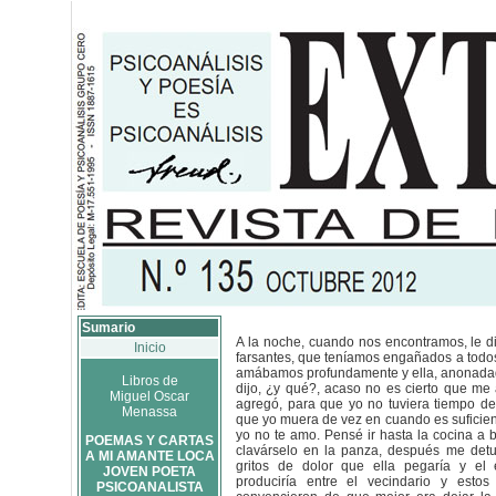
Sumario
A la noche, cuando nos encontramos, le d
Inicio
farsantes, que teníamos engañados a todo
amábamos profundamente y ella, anonadada
Libros de
dijo, ¿y qué?, acaso no es cierto que me
Miguel Oscar
agregó, para que yo no tuviera tiempo de
Menassa
que yo muera de vez en cuando es suficie
yo no te amo. Pensé ir hasta la cocina a b
POEMAS Y CARTAS
clavárselo en la panza, después me detu
A MI AMANTE LOCA
gritos de dolor que ella pegaría y el
JOVEN POETA
produciría entre el vecindario y esto
PSICOANALISTA