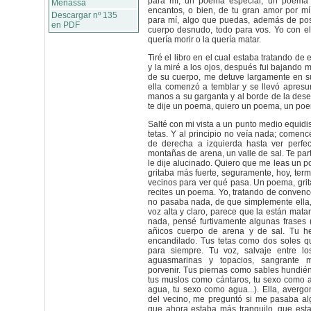
para mí, un poema especial, un poema
Menassa
encantos, o bien, de tu gran amor por mí
Descargar nº 135
para mí, algo que puedas, además de pos
en PDF
cuerpo desnudo, todo para vos. Yo con el
quería morir o la quería matar.
Tiré el libro en el cual estaba tratando d
y la miré a los ojos, después fui bajando mi
de su cuerpo, me detuve largamente en su
ella comenzó a temblar y se llevó apres
manos a su garganta y al borde de la dese
te dije un poema, quiero un poema, un poe
Salté con mi vista a un punto medio equidi
tetas. Y al principio no veía nada; comenc
de derecha a izquierda hasta ver perfe
montañas de arena, un valle de sal. Te par
le dije alucinado. Quiero que me leas un p
gritaba más fuerte, seguramente, hoy, term
vecinos para ver qué pasa. Un poema, gri
recites un poema. Yo, tratando de convenc
no pasaba nada, de que simplemente ella,
voz alta y claro, parece que la están mata
nada, pensé furtivamente algunas frases 
añicos cuerpo de arena y de sal. Tu h
encandilado. Tus tetas como dos soles 
para siempre. Tu voz, salvaje entre lo
aguasmarinas y topacios, sangrante 
porvenir. Tus piernas como sables hundié
tus muslos como cántaros, tu sexo como 
agua, tu sexo como agua...). Ella, averg
del vecino, me preguntó si me pasaba alg
que ahora estaba más tranquilo, que esta