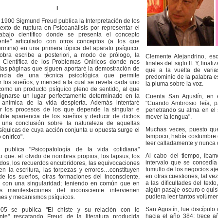
I
 1900 Sigmund Freud publica la Interpretación de los
exto de ruptura en Psicoanálisis por representar el
rabajo científico donde se presenta el concepto
iente" articulado con otros conceptos (a los que
rmina) en una primera tópica del aparato psíquico.
obra escribe a posteriori, a modo de prólogo, la
Clemente Alejandrino, esc
ra Científica de los Problemas Oníricos donde nos
finales del siglo II. Y, final
 las páginas que siguen aportaré la demostración de
que a la vuelta de varia
encia de una técnica psicológica que permite
predominio de la palabra es
ar los sueños, y merced a la cual se revela cada uno
la pluma sobre la voz.
como un producto psíquico pleno de sentido, al que
ignarse un lugar perfectamente determinado en la
Cuenta San Agustín, en e
d anímica de la vida despierta. Además intentaré
"Cuando Ambrosio leía, p
er los procesos de los que depende la singular e
penetrando su alma en el s
able apariencia de los sueños y deducir de dichos
mover la lengua".
 una conclusión sobre la naturaleza de aquellas
Muchas veces, puesto que
síquicas de cuya acción conjunta u opuesta surge el
tampoco, había costumbre d
onírico".
leer calladamente y nunca 
publica "Psicopatología de la vida cotidiana"
Al cabo del tiempo, íbam
 que: el olvido de nombres propios, los lapsus, los
intervalo que se concedía 
lidos, los recuerdos encubridores, las equivocaciones
tumulto de los negocios aj
en la escritura, las torpezas y errores…constituyen
en otras cuestiones, tal ve
e los sueños, otras formaciones del inconsciente,
a las dificultades del text
 con una singularidad; teniendo en común que en
algún pasaje oscuro o quisi
s manifestaciones del inconsciente intervienen
pudiera leer tantos volúm
nes y mecanismos psíquicos.
San Agustín, fue discípulo
5 se publica "El chiste y su relación con lo
hacia el año 384; trece 
ente" rescatando Freud de la literatura producida