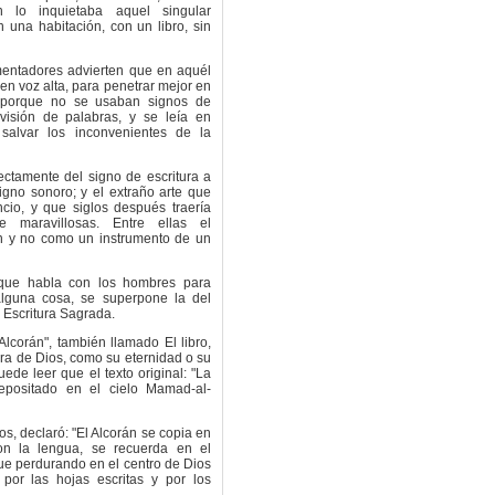
 lo inquietaba aquel singular
 una habitación, con un libro, sin
mentadores advierten que en aquél
en voz alta, para penetrar mejor en
, porque no se usaban signos de
ivisión de palabras, y se leía en
alvar los inconvenientes de la
ctamente del signo de escritura a
signo sonoro; y el extraño arte que
encio, y que siglos después traería
e maravillosas. Entre ellas el
in y no como un instrumento de un
que habla con los hombres para
 alguna cosa, se superpone la del
a Escritura Sagrada.
lcorán", también llamado El libro,
bra de Dios, como su eternidad o su
uede leer que el texto original: "La
epositado en el cielo Mamad-al-
os, declaró: "El Alcorán se copia en
on la lengua, se recuerda en el
ue perdurando en el centro de Dios
 por las hojas escritas y por los