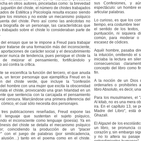
sus Confesiones, y aún
fecha en otros autores, pinceladas como: la brevedad
espectáculo: un hombre en
r juguetón del chiste, el número de chistes trabajados
articular palabras.
atados de Estética y Psicología resulta escaso siendo
mpre los mismos y no existe un mecanismo psíquico
Lo curioso, es que los co
uenta del chiste. Pero así como las anécdotas no
tiempo, era costumbre leer 
a biografía de un personaje, las características que
el sentido de los textos
 trabajado sobre el chiste lo consideraban parte de
puntuación, ni siquiera d
.
común, para moderar o s
escasez de códices.
s del ensayo que se le impone a Freud para trabajar
, por tratarse de una formación más del inconsciente,
Aquél hombre, pasaba dire
 aportaciones de carácter social y el descubrimiento
la intuición, omitiendo el 
ecer nunca de tendencia, pues persigue el chiste la
iniciaba la lectura en sil
n de mejorar el pensamiento, fortificándolo y
consecuencias clarament
 así contra la crítica.
concepto del libro como f
fin.
ste se escenifica la función del tercero, el que anuda
sa, un tercer personaje que ejemplifica Freud en la
A la noción de un Dios 
ón del chiste verde, que incluye la "confesión
ordenarles o prohibirles
" del hombre con una mujer que excita la obscenidad
libro Absoluto, es decir, un
elata el chiste, provocando una gran hilaridad en un
ente que sentencia con la carcajada el pensamiento
Para los musulmanes, el "A
ral censura. Marcándose una primera diferencia del
Al kitab, no es una mera o
lo cómico, el cual sólo necesita dos personajes.
ira. En el capítulo 13, se p
Madre del Libro", está d
 tres publicaciones reseñadas, Freud expone las
Ghazali.
l lenguaje que sustentan el sujeto psíquico,
ando el inconsciente como lenguaje (poesía). Ya en
El Algazel de los escolástic
énesis del chiste se detalla el mecanismo psíquico
un libro, se pronuncia c
er; coincidiendo la producción de un "placer
corazón y, sin embargo sig
ar" con el juego de palabras (por similicadencia,
y no lo altera su pasaje
, alusión…) tanto en el poema como en el chiste.