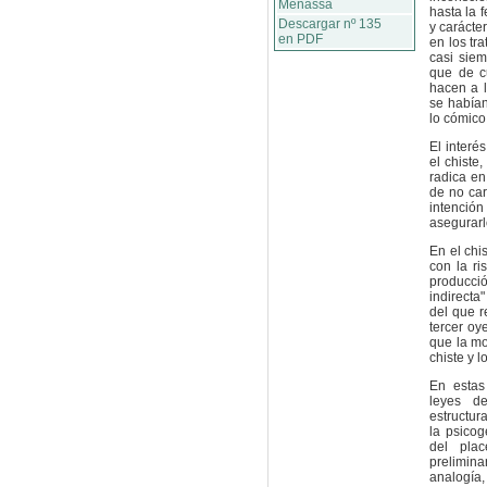
Menassa
hasta la 
Descargar nº 135
y carácte
en PDF
en los tr
casi sie
que de c
hacen a l
se habían
lo cómico
El interé
el chiste
radica en
de no car
intenció
asegurarlo
En el chi
con la ri
producci
indirecta
del que r
tercer oy
que la mo
chiste y 
En estas
leyes de
estructur
la psicog
del plac
prelimin
analogía