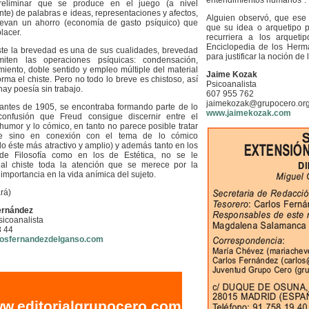
entendimientos humanos".
reliminar que se produce en el juego (a nivel
nte) de palabras e ideas, representaciones y afectos,
Alguien observó, que ese 
levan un ahorro (economía de gasto psíquico) que
que su idea o arquetipo p
lacer.
recurriera a los arqueti
Enciclopedia de los Herm
ste la brevedad es una de sus cualidades, brevedad
para justificar la noción de
iten las operaciones psíquicas: condensación,
iento, doble sentido y empleo múltiple del material
Jaime Kozak
rma el chiste. Pero no todo lo breve es chistoso, así
Psicoanalista
ay poesía sin trabajo.
607 955 762
jaimekozak@grupocero.or
 antes de 1905, se encontraba formando parte de lo
www.jaimekozak.com
confusión que Freud consigue discernir entre el
l humor y lo cómico, en tanto no parece posible tratar
te sino en conexión con el tema de lo cómico
do éste más atractivo y amplio) y además tanto en los
 de Filosofía como en los de Estética, no se le
al chiste toda la atención que se merece por la
importancia en la vida anímica del sujeto.
rá)
ernández
icoanalista
8 44
osfernandezdelganso.com
w.editorialgrupocero.com