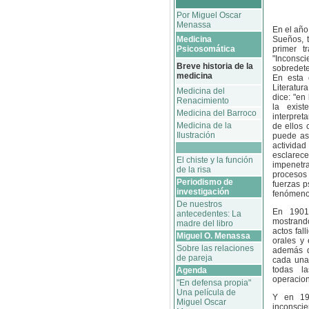
Por Miguel Oscar
Menassa
En el año
Medicina
Sueños, t
Psicosomática
primer t
"Inconsc
Breve historia de la
sobredete
medicina
En esta 
Literatu
Medicina del
dice: "en
Renacimiento
la exist
Medicina del Barroco
interpret
Medicina de la
de ellos 
Ilustración
puede as
activida
esclarec
El chiste y la función
impenetr
de la risa
procesos
Periodismo de
fuerzas p
investigación
fenómeno 
De nuestros
En 1901 
antecedentes: La
mostrando
madre del libro
actos fal
Miguel O. Menassa
orales y 
Sobre las relaciones
además d
de pareja
cada una
todas la
Agenda
operacio
"En defensa propia"
Una película de
Y en 190
Miguel Oscar
inconsci