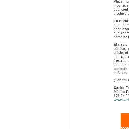
Placer p
inconscie
que conl
produce p
En el chi
que perm
desplazam
que confo
como no h
El chiste
cómico, 
chiste, e
del chis
(resultan
tratados
concede 
señalada 
(Continua
Carlos F
Médico Ps
676 24 2
www.carl
ww