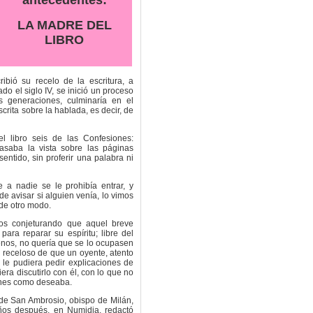
LA MADRE DEL
LIBRO
ribió su recelo de la escritura, a
izado el siglo IV, se inició un proceso
s generaciones, culminaría en el
crita sobre la hablada, es decir, de
l libro seis de las Confesiones:
asaba la vista sobre las páginas
entido, sin proferir una palabra ni
 a nadie se le prohibía entrar, y
e avisar si alguien venía, lo vimos
de otro modo.
os conjeturando que aquel breve
para reparar su espíritu; libre del
enos, no quería que se lo ocupasen
z receloso de que un oyente, atento
o, le pudiera pedir explicaciones de
era discutirlo con él, con lo que no
enes como deseaba.
 de San Ambrosio, obispo de Milán,
años después, en Numidia, redactó