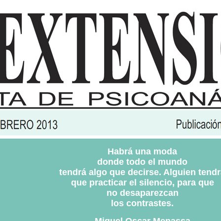
Habrá una moda
donde todo el mundo
tendrá algo que decirse. Alguien tend
que practicar el silencio, para que
no desaparezcan
los contrastes.
Miguel Oscar Menassa