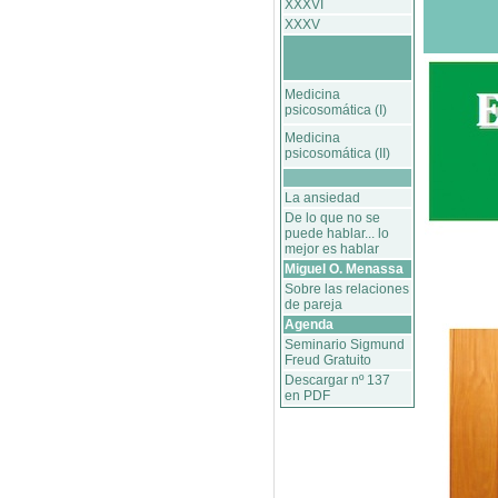
XXXVI
XXXV
Medicina
psicosomática (I)
Medicina
psicosomática (II)
La ansiedad
De lo que no se
puede hablar... lo
mejor es hablar
Miguel O. Menassa
Sobre las relaciones
de pareja
Agenda
Seminario Sigmund
Freud Gratuito
Descargar nº 137
en PDF