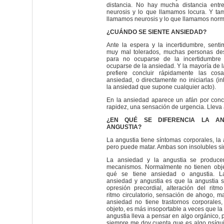
distancia. No hay mucha distancia entr
neurosis y lo que llamamos locura. Y ta
llamamos neurosis y lo que llamamos norm
¿CUÁNDO SE SIENTE ANSIEDAD?
Ante la espera y la incertidumbre, senti
muy mal tolerados, muchas personas des
para no ocuparse de la incertidumbre
ocuparse de la ansiedad. Y la mayoría de l
prefiere concluir rápidamente las cos
ansiedad, o directamente no iniciarlas (in
la ansiedad que supone cualquier acto).
En la ansiedad aparece un afán por concl
rapidez, una sensación de urgencia. Lleva 
¿EN QUÉ SE DIFERENCIA LA A
ANGUSTIA?
La angustia tiene síntomas corporales, la
pero puede matar. Ambas son insolubles sin
La ansiedad y la angustia se produc
mecanismos. Normalmente no tienen obje
qué se tiene ansiedad o angustia. La
ansiedad y angustia es que la angustia s
opresión precordial, alteración del ritmo
ritmo circulatorio, sensación de ahogo, m
ansiedad no tiene trastornos corporales,
objeto, es más insoportable a veces que la
angustia lleva a pensar en algo orgánico, 
siempre me doy cuenta que es algo psíqui