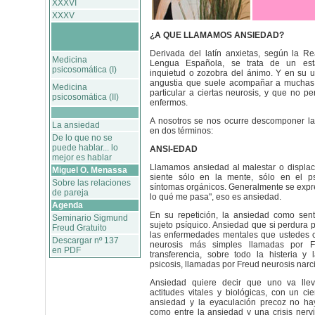
XXXVI
XXXV
¿A QUE LLAMAMOS ANSIEDAD?
Derivada del latín anxietas, según la R
Medicina
Lengua Española, se trata de un est
psicosomática (I)
inquietud o zozobra del ánimo. Y en su 
angustia que suele acompañar a muchas
Medicina
particular a ciertas neurosis, y que no pe
psicosomática (II)
enfermos.
A nosotros se nos ocurre descomponer la
La ansiedad
en dos términos:
De lo que no se
puede hablar... lo
ANSI-EDAD
mejor es hablar
Llamamos ansiedad al malestar o displac
Miguel O. Menassa
siente sólo en la mente, sólo en el ps
Sobre las relaciones
síntomas orgánicos. Generalmente se expr
de pareja
lo qué me pasa", eso es ansiedad.
Agenda
En su repetición, la ansiedad como sent
Seminario Sigmund
sujeto psíquico. Ansiedad que si perdura 
Freud Gratuito
las enfermedades mentales que ustedes 
Descargar nº 137
neurosis más simples llamadas por F
en PDF
transferencia, sobre todo la histeria y 
psicosis, llamadas por Freud neurosis narci
Ansiedad quiere decir que uno va lle
actitudes vitales y biológicas, con un cie
ansiedad y la eyaculación precoz no ha
como entre la ansiedad y una crisis ner