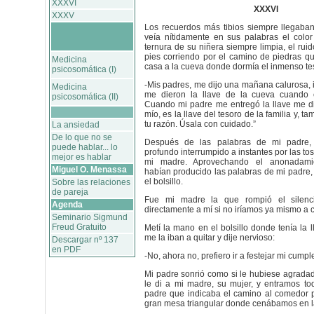
XXXVI
XXXVI
XXXV
Los recuerdos más tibios siempre llegaban
veía nítidamente en sus palabras el color
ternura de su niñera siempre limpia, el ru
pies corriendo por el camino de piedras q
Medicina
casa a la cueva donde dormía el inmenso tes
psicosomática (I)
-Mis padres, me dijo una mañana calurosa, i
Medicina
me dieron la llave de la cueva cuando c
psicosomática (II)
Cuando mi padre me entregó la llave me dijo
mío, es la llave del tesoro de la familia y, ta
tu razón. Úsala con cuidado.”
La ansiedad
De lo que no se
Después de las palabras de mi padre,
puede hablar... lo
profundo interrumpido a instantes por las to
mejor es hablar
mi madre. Aprovechando el anonadami
Miguel O. Menassa
habían producido las palabras de mi padre, 
el bolsillo.
Sobre las relaciones
de pareja
Fue mi madre la que rompió el silenc
Agenda
directamente a mí si no iríamos ya mismo a 
Seminario Sigmund
Freud Gratuito
Metí la mano en el bolsillo donde tenía la
me la iban a quitar y dije nervioso:
Descargar nº 137
en PDF
-No, ahora no, prefiero ir a festejar mi cump
Mi padre sonrió como si le hubiese agrada
le di a mi madre, su mujer, y entramos to
padre que indicaba el camino al comedor p
gran mesa triangular donde cenábamos en la