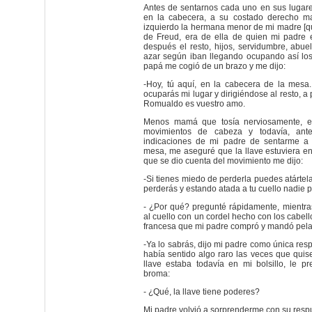
Antes de sentarnos cada uno en sus lugare
en la cabecera, a su costado derecho m
izquierdo la hermana menor de mi madre [q
de Freud, era de ella de quien mi padre
después el resto, hijos, servidumbre, abue
azar según iban llegando ocupando así los
papá me cogió de un brazo y me dijo:
-Hoy, tú aquí, en la cabecera de la mesa.
ocuparás mi lugar y dirigiéndose al resto, a p
Romualdo es vuestro amo.
Menos mamá que tosía nerviosamente, el 
movimientos de cabeza y todavía, ant
indicaciones de mi padre de sentarme a 
mesa, me aseguré que la llave estuviera en
que se dio cuenta del movimiento me dijo:
-Si tienes miedo de perderla puedes atártela 
perderás y estando atada a tu cuello nadie p
- ¿Por qué? pregunté rápidamente, mientra
al cuello con un cordel hecho con los cabell
francesa que mi padre compró y mandó pelar
-Ya lo sabrás, dijo mi padre como única res
había sentido algo raro las veces que qui
llave estaba todavía en mi bolsillo, le p
broma:
- ¿Qué, la llave tiene poderes?
Mi padre volvió a sorprenderme con su resp