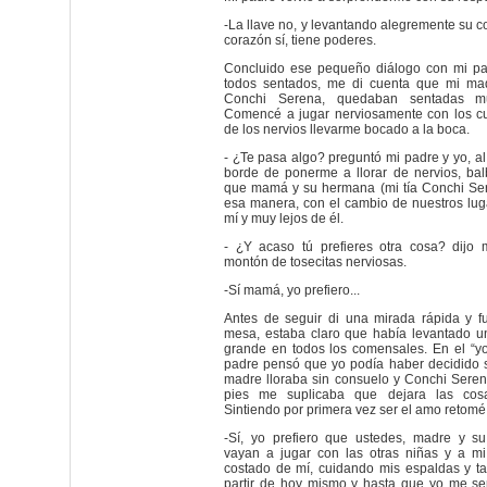
-La llave no, y levantando alegremente su c
corazón sí, tiene poderes.
Concluido ese pequeño diálogo con mi pa
todos sentados, me di cuenta que mi ma
Conchi Serena, quedaban sentadas m
Comencé a jugar nerviosamente con los cu
de los nervios llevarme bocado a la boca.
- ¿Te pasa algo? preguntó mi padre y yo, al 
borde de ponerme a llorar de nervios, bal
que mamá y su hermana (mi tía Conchi Se
esa manera, con el cambio de nuestros lug
mí y muy lejos de él.
- ¿Y acaso tú prefieres otra cosa? dijo
montón de tosecitas nerviosas.
-Sí mamá, yo prefiero...
Antes de seguir di una mirada rápida y fu
mesa, estaba claro que había levantado u
grande en todos los comensales. En el “yo
padre pensó que yo podía haber decidido s
madre lloraba sin consuelo y Conchi Seren
pies me suplicaba que dejara las cos
Sintiendo por primera vez ser el amo retomé l
-Sí, yo prefiero que ustedes, madre y su
vayan a jugar con las otras niñas y a m
costado de mí, cuidando mis espaldas y ta
partir de hoy mismo y hasta que yo me se