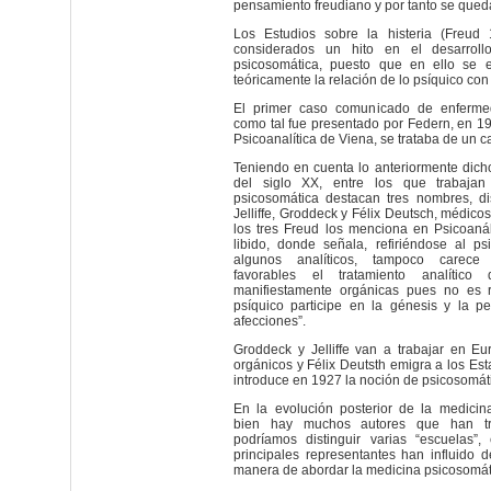
pensamiento freudiano y por tanto se qued
Los Estudios sobre la histeria (Freud
considerados un hito en el desarrol
psicosomática, puesto que en ello se e
teóricamente la relación de lo psíquico con
El primer caso comunicado de enferme
como tal fue presentado por Federn, en 1
Psicoanalítica de Viena, se trataba de un 
Teniendo en cuenta lo anteriormente dicho
del siglo XX, entre los que trabaja
psicosomática destacan tres nombres, di
Jelliffe, Groddeck y Félix Deutsch, médicos
los tres Freud los menciona en Psicoanál
libido, donde señala, refiriéndose al ps
algunos analíticos, tampoco carece 
favorables el tratamiento analítico
manifiestamente orgánicas pues no es r
psíquico participe en la génesis y la pe
afecciones”.
Groddeck y Jelliffe van a trabajar en E
orgánicos y Félix Deutsth emigra a los E
introduce en 1927 la noción de psicosomát
En la evolución posterior de la medicina
bien hay muchos autores que han tr
podríamos distinguir varias “escuelas”
principales representantes han influido 
manera de abordar la medicina psicosomát