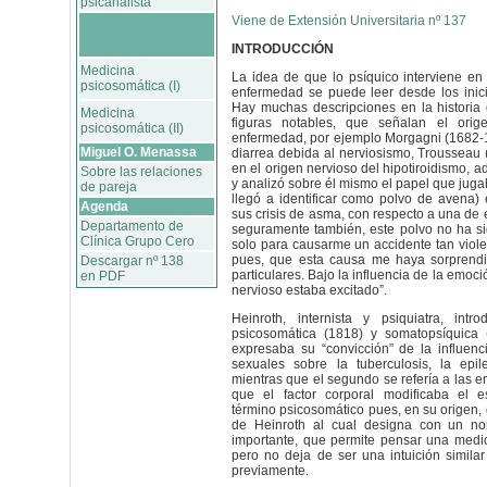
psicanalista
Viene de Extensión Universitaria nº 137
INTRODUCCIÓN
Medicina
La idea de que lo psíquico interviene en 
psicosomática (I)
enfermedad se puede leer desde los inici
Hay muchas descripciones en la historia 
Medicina
figuras notables, que señalan el orig
psicosomática (II)
enfermedad, por ejemplo Morgagni (1682-
Miguel O. Menassa
diarrea debida al nerviosismo, Trousseau 
en el origen nervioso del hipotiroidismo, 
Sobre las relaciones
y analizó sobre él mismo el papel que juga
de pareja
llegó a identificar como polvo de avena) 
Agenda
sus crisis de asma, con respecto a una de e
Departamento de
seguramente también, este polvo no ha sid
Clínica Grupo Cero
solo para causarme un accidente tan violen
pues, que esta causa me haya sorprendi
Descargar nº 138
particulares. Bajo la influencia de la emoc
en PDF
nervioso estaba excitado”.
Heinroth, internista y psiquiatra, intr
psicosomática (1818) y somatopsíquica 
expresaba su “convicción” de la influenc
sexuales sobre la tuberculosis, la epil
mientras que el segundo se refería a las 
que el factor corporal modificaba el e
término psicosomático pues, en su origen,
de Heinroth al cual designa con un n
importante, que permite pensar una medic
pero no deja de ser una intuición similar
previamente.