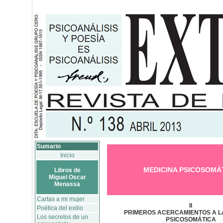
Sumario
Inicio
MEDICINA PSICOSOMÁ
Libros de
Miguel Oscar
Menassa
Cartas a mi mujer
II
Poética del exilio
PRIMEROS ACERCAMIENTOS A L
Los secretos de un
PSICOSOMÁTICA