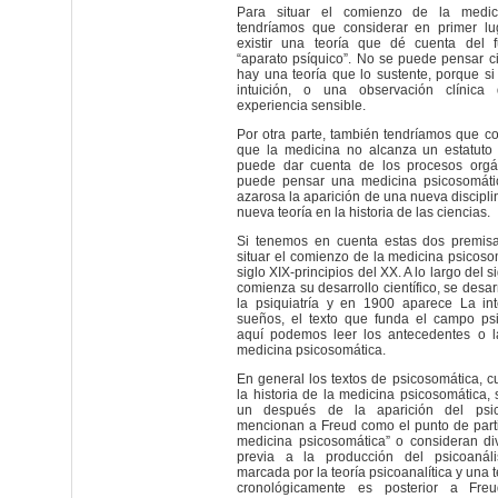
Para situar el comienzo de la medic
tendríamos que considerar en primer lu
existir una teoría que dé cuenta del f
“aparato psíquico”. No se puede pensar ci
hay una teoría que lo sustente, porque si
intuición, o una observación clínic
experiencia sensible.
Por otra parte, también tendríamos que c
que la medicina no alcanza un estatuto c
puede dar cuenta de los procesos orgá
puede pensar una medicina psicosomátic
azarosa la aparición de una nueva discipli
nueva teoría en la historia de las ciencias.
Si tenemos en cuenta estas dos premisa
situar el comienzo de la medicina psicosom
siglo XIX-principios del XX. A lo largo del 
comienza su desarrollo científico, se desarr
la psiquiatría y en 1900 aparece La int
sueños, el texto que funda el campo psi
aquí podemos leer los antecedentes o la
medicina psicosomática.
En general los textos de psicosomática, c
la historia de la medicina psicosomática,
un después de la aparición del psic
mencionan a Freud como el punto de part
medicina psicosomática” o consideran di
previa a la producción del psicoanál
marcada por la teoría psicoanalítica y una
cronológicamente es posterior a Fre