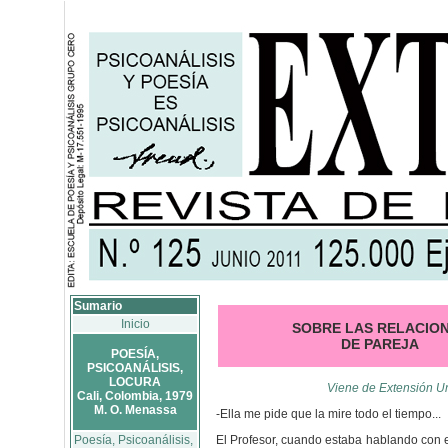
Sumario
Inicio
SOBRE LAS RELACIO
DE PAREJA
POESÍA,
PSICOANÁLISIS,
LOCURA
Viene de Extensión Un
Cali, Colombia, 1979
M. O. Menassa
-Ella me pide que la mire todo el tiempo...
Poesía, Psicoanálisis,
El Profesor, cuando estaba hablando con e