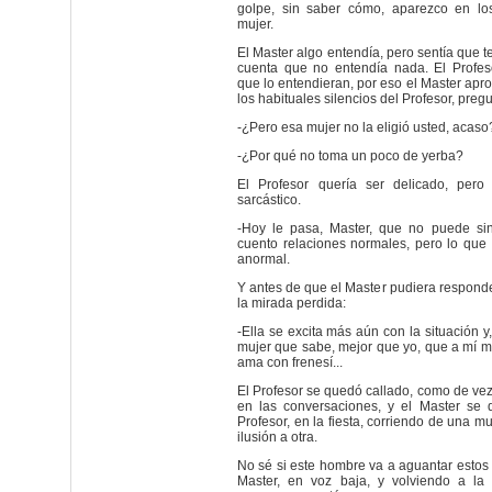
golpe, sin saber cómo, aparezco en lo
mujer.
El Master algo entendía, pero sentía que 
cuenta que no entendía nada. El Profes
que lo entendieran, por eso el Master ap
los habituales silencios del Profesor, pregu
-¿Pero esa mujer no la eligió usted, acaso
-¿Por qué no toma un poco de yerba?
El Profesor quería ser delicado, pero
sarcástico.
-Hoy le pasa, Master, que no puede si
cuento relaciones normales, pero lo que
anormal.
Y antes de que el Master pudiera responde
la mirada perdida:
-Ella se excita más aún con la situación y,
mujer que sabe, mejor que yo, que a mí 
ama con frenesí...
El Profesor se quedó callado, como de ve
en las conversaciones, y el Master se d
Profesor, en la fiesta, corriendo de una mu
ilusión a otra.
No sé si este hombre va a aguantar estos
Master, en voz baja, y volviendo a la 