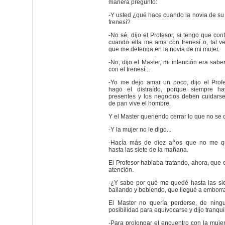
manera preguntó:
-Y usted ¿qué hace cuando la novia de su
frenesí?
-No sé, dijo el Profesor, si tengo que co
cuando ella me ama con frenesí o, tal vez
que me detenga en la novia de mi mujer.
-No, dijo el Master, mi intención era sab
con el frenesí...
-Yo me dejo amar un poco, dijo el Profe
hago el distraído, porque siempre ha
presentes y los negocios deben cuidarse
de pan vive el hombre.
Y el Master queriendo cerrar lo que no se c
-Y la mujer no le digo...
-Hacía más de diez años que no me q
hasta las siete de la mañana.
El Profesor hablaba tratando, ahora, que 
atención.
-¿Y sabe por qué me quedé hasta las si
bailando y bebiendo, que llegué a embor
El Master no quería perderse, de ning
posibilidad para equivocarse y dijo tranqu
-Para prolongar el encuentro con la muj