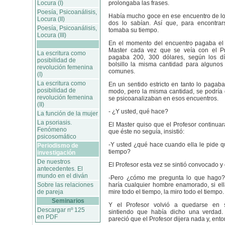
Locura (I)
prolongaba las frases.
Poesía, Psicoanálisis,
Había mucho goce en ese encuentro de los
Locura (II)
dos lo sabían. Así que, para encontra
Poesía, Psicoanálisis,
tomaba su tiempo.
Locura (III)
En el momento del encuentro pagaba el P
Master cada vez que se veía con el Pr
La escritura como
pagaba 200, 300 dólares, según los d
posibilidad de
bolsillo la misma cantidad para algunos
revolución femenina
comunes.
(I)
La escritura como
En un sentido estricto en tanto lo pagab
posibilidad de
modo, pero la misma cantidad, se podría 
revolución femenina
se psicoanalizaban en esos encuentros.
(II)
- ¿Y usted, qué hace?
La función de la mujer
La psoriasis.
El Master quiso que el Profesor continuara
Fenómeno
que éste no seguía, insistió:
psicosomático
-Y usted ¿qué hace cuando ella le pide qu
Periodismo de
tiempo?
investigación
De nuestros
El Profesor esta vez se sintió convocado y 
antecedentes. El
mundo en el diván
-Pero ¿cómo me pregunta lo que hago?
Sobre las relaciones
haría cualquier hombre enamorado, si el
de pareja
mire todo el tiempo, la miro todo el tiempo.
Seminarios
Y el Profesor volvió a quedarse en si
Descargar nº 125
sintiendo que había dicho una verdad.
en PDF
pareció que el Profesor dijera nada y, ento