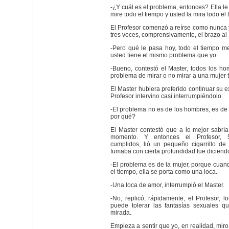
-¿Y cuál es el problema, entonces? Ella le
mire todo el tiempo y usted la mira todo el
El Profesor comenzó a reírse como nunca 
tres veces, comprensivamente, el brazo al M
-Pero qué le pasa hoy, todo el tiempo m
usted tiene el mismo problema que yo.
-Bueno, contestó el Master, todos los h
problema de mirar o no mirar a una mujer t
El Master hubiera preferido continuar su e
Profesor intervino casi interrumpiéndolo:
-El problema no es de los hombres, es de 
por qué?
El Master contestó que a lo mejor sabrí
momento. Y entonces el Profesor, 
cumplidos, lió un pequeño cigarrillo de
fumaba con cierta profundidad fue diciend
-El problema es de la mujer, porque cuand
el tiempo, ella se porta como una loca.
-Una loca de amor, interrumpió el Master.
-No, replicó, rápidamente, el Profesor, l
puede tolerar las fantasías sexuales q
mirada.
Empieza a sentir que yo, en realidad, miro