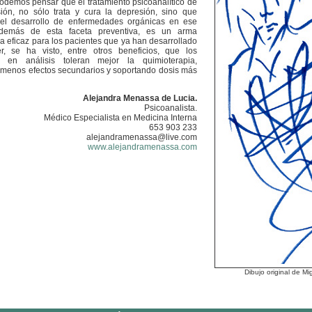
demos pensar que el tratamiento psicoanalítico de
ión, no sólo trata y cura la depresión, sino que
 el desarrollo de enfermedades orgánicas en ese
Además de esta faceta preventiva, es un arma
ca eficaz para los pacientes que ya han desarrollado
r, se ha visto, entre otros beneficios, que los
s en análisis toleran mejor la quimioterapia,
 menos efectos secundarios y soportando dosis más
Alejandra Menassa de Lucia.
Psicoanalista.
Médico Especialista en Medicina Interna
653 903 233
alejandramenassa@live.com
www.alejandramenassa.com
Dibujo original de 