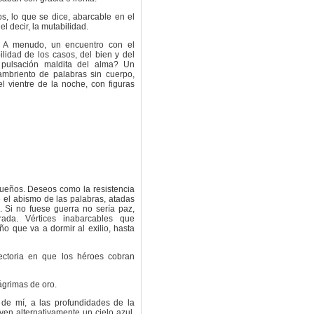
os, lo que se dice, abarcable en el
el decir, la mutabilidad.
o. A menudo, un encuentro con el
ilidad de los casos, del bien y del
y pulsación maldita del alma? Un
ambriento de palabras sin cuerpo,
l vientre de la noche, con figuras
ueños. Deseos como la resistencia
 el abismo de las palabras, atadas
 Si no fuese guerra no sería paz,
ada. Vértices inabarcables que
ño que va a dormir al exilio, hasta
ectoria en que los héroes cobran
grimas de oro.
 de mí, a las profundidades de la
yen alternativamente un cielo azul,