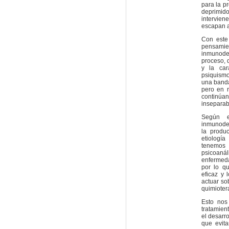
para la p
deprimido
intervien
escapan a
Con este
pensamie
inmunode
proceso, 
y la car
psiquismo
una band
pero en r
continúa
inseparab
Según e
inmunodep
la produ
etiologí
tenemos 
psicoaná
enfermeda
por lo q
eficaz y
actuar so
quimiotera
Esto nos
tratamien
el desarr
que evit