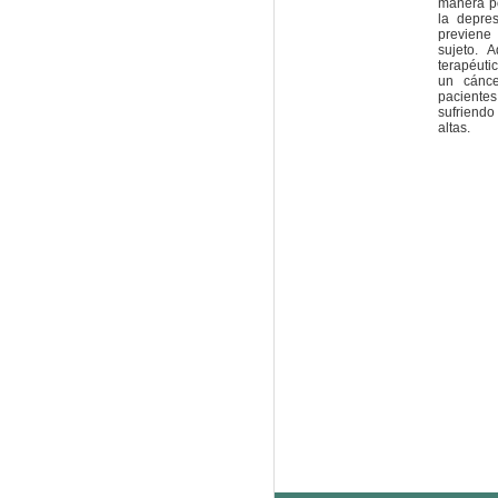
manera po
la depres
previene
sujeto. 
terapéuti
un cánce
paciente
sufriendo
altas.