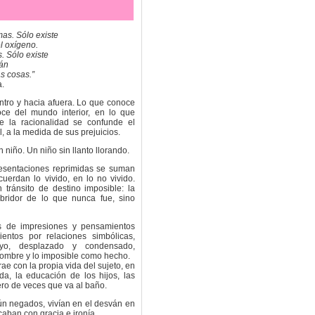
mas. Sólo existe
el oxígeno.
. Sólo existe
ván
s cosas.”
a.
entro y hacia afuera. Lo que conoce
oce del mundo interior, en lo que
e la racionalidad se confunde el
l, a la medida de sus prejuicios.
 niño. Un niño sin llanto llorando.
resentaciones reprimidas se suman
uerdan lo vivido, en lo no vivido.
tránsito de destino imposible: la
bridor de lo que nunca fue, sino
s de impresiones y pensamientos
entos por relaciones simbólicas,
yo, desplazado y condensado,
ombre y lo imposible como hecho.
rae con la propia vida del sujeto, en
da, la educación de los hijos, las
ero de veces que va al baño.
aún negados, vivían en el desván en
caban con gracia e ironía.