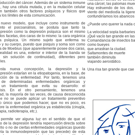
roducción del cáncer. Además de un sistema inmune
una cárcel, las palomas muer
, hay una célula mutada, y en la mutación celular
Hay estruendo de los dos. 
en también otros factores psíquicos y físicos que
viento del mediodía la lige
 los límites de esta comunicación.
confundiríamos los abanicos c
 nuevo modelo, que incluye como instrumento de
¿Puede uno querer la nada 
nto el psicoanálisis, se postula que tanto la
presión como la depresión psíquica son el mismo
La velocidad sopla barbaries
dos facetas, dos caras de lo mismo: la cara orgánica
¡Qué vacío tan grande en las
a psíquica. Un mismo sujeto que enferma su
Comandancia de insectos ba
 y su cuerpo, puesto que psiquis y soma son como
como bueyes
a de Moebius (que aparentemente posee dos caras,
que arrastran la ciudad.
ealidad es una, exterior e interior de la banda se
Saltamontes de muerte
n sin solución de continuidad), diferentes pero
también diminuta
les.
viajando aerostático.
sta nueva concepción, la depresión y la
Una risa tan grande que cae 
resión estarían en la etiopatogenia, en la base, de
cción de la enfermedad. Por tanto, tenemos una
a de determinadas enfermedades orgánicas y
un tratamiento que evita su desarrollo: el
lisis. En el otro pensamiento, tenemos una
d, la mayoría de las veces, de causa desconocida
ue no se puede aplicar un tratamiento preventivo
 lo único que podemos hacer, que no es poco, es
bre la enfermedad orgánica ya establecida (cirugía,
pia, radioterapia, etc.).
 permite ver alguna luz en el sentido de que el
to de la depresión tendría repercusión directa sobre
ollo o no de ciertas enfermedades orgánicas (puesto
aría la inmunodepresión que las precede) de esta