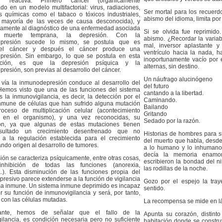
ón reactiva. Primero cáncer (orgánicamente
do en un modelo multifactorial: virus, radiaciones,
Ser mortal para los recuerd
s químicas como el tabaco o tóxicos industriales,
abismo del idioma, limita por 
la mayoría de las veces de causa desconocida), y
amente al diagnóstico de una enfermedad asociada
Si se olvida fue reprimid
muerte temprana, la depresión. Con la
abismo. ¿Recordar la variab
presión sucede lo mismo, se postula que es
mal, inversor aplastante 
 el cáncer y después el cáncer produce una
ventrículo hacia la nada, h
presión. Sin embargo, lo que se postula en esta
inoportunamente vacío por e
ación, es que la depresión psíquica y la
alternas, sin destino.
resión, son previas al desarrollo del cáncer.
Un náufrago alucinógeno
vía la inmunodepresión conduce al desarrollo del
del futuro
Hemos visto que una de las funciones del sistema
cantando a la libertad.
 la inmunovigilancia, es decir, la detección por el
Caminando.
nmune de células que han sufrido alguna mutación
Bailando
oceso de multiplicación celular (acontecimiento
Gritando
e en el organismo), y una vez reconocidas, su
Sedado por la razón.
ión, ya que algunas de estas mutaciones tienen
sultado un crecimiento desenfrenado que no
Historias de hombres para s
 a la regulación establecida para el crecimiento
del muerto que habla, desde
ando origen al desarrollo de tumores.
a lo humano y lo inhumano.
decía la memoria enamor
ión se caracteriza psíquicamente, entre otras cosas,
escribieron la bondad del ni
nhibición de todas las funciones (anorexia,
las rodillas de la noche.
..). Esta disminución de las funciones propia del
presivo parece extenderse a la función de vigilancia
Gozo por el espejo la tray
ma inmune. Un sistema inmune deprimido es incapaz
sentido.
r su función de inmunovigilancia y será, por tanto,
 con las células mutadas.
La recompensa se mide en lá
ante, hemos de señalar que el fallo de la
Apunta su corazón, distinto
ilancia, es condición necesaria pero no suficiente
habitación donde se constru