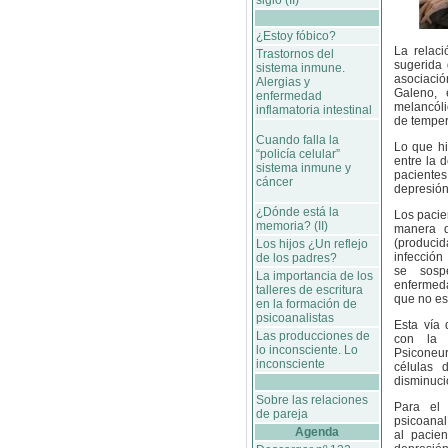
siglo (II)
¿Estoy fóbico?
La relac
Trastornos del
sugerida 
sistema inmune.
asociació
Alergias y
Galeno, 
enfermedad
melancóli
inflamatoria intestinal
de tempe
Cuando falla la
Lo que hi
“policía celular”
entre la 
sistema inmune y
pacient
cáncer
depresión
¿Dónde está la
Los pacie
memoria? (II)
manera q
(produci
Los hijos ¿Un reflejo
infección
de los padres?
se sosp
La importancia de los
enfermed
talleres de escritura
que no es
en la formación de
psicoanalistas
Esta vía
Las producciones de
con la 
lo inconsciente. Lo
Psiconeur
inconsciente
células 
disminuci
Sobre las relaciones
Para el 
de pareja
psicoanal
Agenda
al pacie