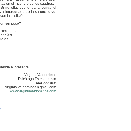
tas en el incendio de los cuadros.
Si no ella, que engaña contra el
reza impregnada de la sangre, o yo,
on la tradición.
con tan poco?
 diminutas
 encías!
ratos
desde el presente.
Virginia Valdominos
Psicóloga Psicoanalista
664 222 008
virginia.valdominos@gmail.com
www.virginiavaldominos.com