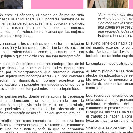
“Son mentiras las for
ión entre el cáncer y el estado de ánimo ha sido
el círculo de bocas d
desde la antigüedad. Ya Hipócrates hablaba de la
Son mentiras los aires
n entre las personalidades melancólicas y el cáncer.
una cunita en el des
en la misma línea, pensaba que las mujeres
que recuerda todas la
cas eran más vulnerables al cáncer que las mujeres
Federico García Lorc
ramento sanguíneo.
El sujeto tiene ojos hacia d
zo pensar a los científicos que existía una relación
del mundo exterior, lo con
depresión y la inmunodepresión fue la existencia en
sabe. Violadas las leyes d
es con enfermedades como el cáncer de una
territorio con un lecho nupcia
 psíquica que coexistía con una inmunodepresión.
La cunita se mece y atrapa un
ntes con cáncer tienen una inmunodepresión, de tal
ue tienden a hacer enfermedades oportunistas
Al efecto propio de las rep
das por microorganismos que raramente causan
afectos desplazados que rec
 en sujetos inmunocompetentes). Algunos cánceres
Me gesto en la memoria un 
echan y diagnostican porque acontece una
huella de percepción, encu
ad extraña en pacientes inmunocompetentes, pero
como sido.
 excepcional en los pacientes inmunodeprimidos.
Los recuerdos encubridore
 de pensamiento, donde se relaciona la depresión
enlazados a otros pensami
inmunodepresión, ha sido trabajada por la
metáfora verdadera del 
oinmu-nología. Aislando in vitro, en laboratorio,
confunden lo posible como h
de pacientes deprimidos se ha observado una
El yugo de sus cosas, se dist
ón de la función de las células del sistema inmune.
el trabajo de hacer la comi
lecturas imaginarias, el núm
médico no acostumbrado a las teorizaciones
íticas la depresión sería el resultado de comunicar
Vivir lo que se dice vivir… 
nte una mala noticia, sería lo que se denomina
que artículos y verbos se ata