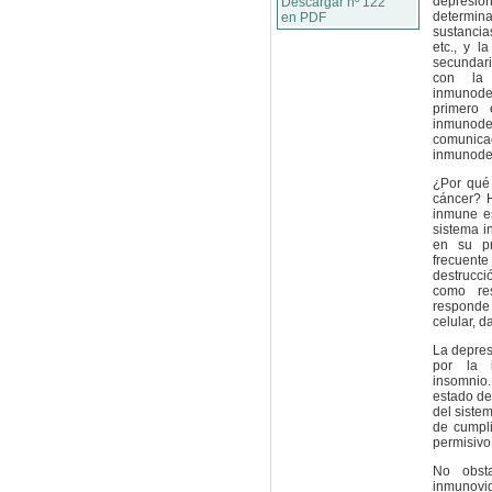
depresi
Descargar nº 122
determina
en PDF
sustancia
etc., y 
secundari
con la 
inmunode
primero
inmunode
comunic
inmunodep
¿Por qué 
cáncer? 
inmune es
sistema i
en su pr
frecuent
destrucc
como re
responde
celular, d
La depres
por la i
insomnio.
estado de
del siste
de cumpli
permisivo
No obst
inmunovig