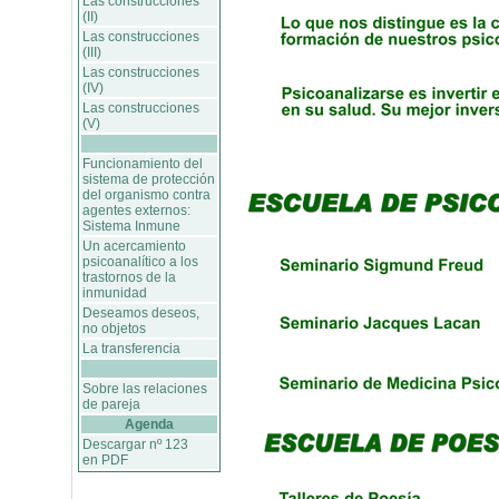
Las construcciones
(II)
Las construcciones
(III)
Las construcciones
(IV)
Las construcciones
(V)
Funcionamiento del
sistema de protección
del organismo contra
agentes externos:
Sistema Inmune
Un acercamiento
psicoanalítico a los
trastornos de la
inmunidad
Deseamos deseos,
no objetos
La transferencia
Sobre las relaciones
de pareja
Agenda
Descargar nº 123
en PDF