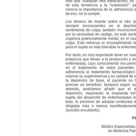
más que cualquier otra medicación), es 
de esta tendencia a la "autolesión", y
conoce la importancia de la adherencia a
de eso, no la cumple.
Los deseos de muerte sobre el otro (el
siempre inconscientes en el deprim
sentimiento de culpa, también inconscien
por la necesidad de castigo, en este sent
orgánica potencialmente mortal, es el cas
culpa. Esto refuerza el incumplimiento t
para el sujeto es más tolerable la enferme
Por tanto, es muy importante tener en cue
psíquicos que llevan a la producción y m
enfermedad, cuyo conocimiento nos permit
en el tratamiento de estos pacientes
adherencia al tratamiento farmacológico
mejorar su supervivencia y su calidad de v
la depresión de base, el paciente no
procure un beneficio, tampoco seguir su
además, podríamos añadir que el tr
depresión, mejorando la respuesta in
sujeto del desarrollo de enfermedades in
todo, le previene de adoptar conductas 
dirigidas más o menos manifiestament
(suicidio encubierto).
Pi
Médico Especialista
en Medicina Fami