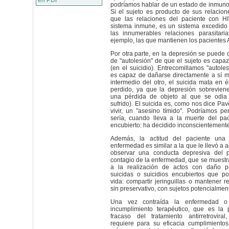
en PDF
podríamos hablar de un estado de inmunos
Si el sujeto es producto de sus relacio
que las relaciones del paciente con H
sistema inmune, es un sistema excedido 
las innumerables relaciones parasitaria
ejemplo, las que mantienen los pacientes
Por otra parte, en la depresión se puede 
de "autolesión" de que el sujeto es capaz
(en el suicidio). Entrecomillamos "autole
es capaz de dañarse directamente a sí m
intermedio del otro, el suicida mata en él
perdido, ya que la depresión sobreviene
una pérdida de objeto al que se odia
sufrido). El suicida es, como nos dice Pav
vivir, un "asesino tímido". Podríamos p
sería, cuando lleva a la muerte del pac
encubierto: ha decidido inconscientemente
Además, la actitud del paciente una 
enfermedad es similar a la que le llevó a 
observar una conducta depresiva del p
contagio de la enfermedad, que se muestr
a la realización de actos con daño pe
suicidas o suicidios encubiertos que p
vida: compartir jeringuillas o mantener r
sin preservativo, con sujetos potencialmente
Una vez contraída la enfermedad o 
incumplimiento terapéutico, que es la
fracaso del tratamiento antirretroviral
requiere para su eficacia cumplimient