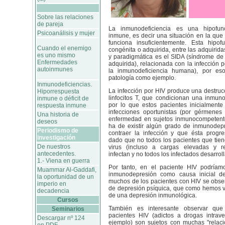
Sobre las relaciones
de pareja
La inmunodeficiencia es una hipofun
Psicoanálisis y mujer
inmune, es decir una situación en la que
funciona insuficientemente. Esta hipo
Cuando el enemigo
congénita o adquirida, entre las adquirida
es uno mismo
y paradigmática es el SIDA (síndrome de
Enfermedades
adquirida), relacionada con la infección p
autoinmunes
la inmunodeficiencia humana), por es
patología como ejemplo.
Inmunodeficiencias.
La infección por HIV produce una destruc
Hiporrespuesta
linfocitos T, que condicionan una inmun
inmune o déficit de
por lo que estos pacientes inicialmente 
respuesta inmune
infecciones oportunistas (por gérmene
Una historia de
enfermedad en sujetos inmunocompetent
deseos
ha de existir algún grado de inmunodepr
Periodismo de
contraer la infección y que ésta progr
investigación
dado que no todos los pacientes que tien
De nuestros
virus (incluso a cargas elevadas y r
antecedentes.
infectan y no todos los infectados desarro
1.- Viena en guerra
Por tanto, en el paciente HIV podría
Muammar Al-Gaddafi,
inmunodepresión como causa inicial de
la oportunidad de un
muchos de los pacientes con HIV se obse
imperio en
de depresión psíquica, que como hemos v
decadencia
de una depresión inmunológica.
Cursos
También es interesante observar que
Seminarios
pacientes HIV (adictos a drogas intrav
Descargar nº 124
ejemplo) son sujetos con muchas "relacio