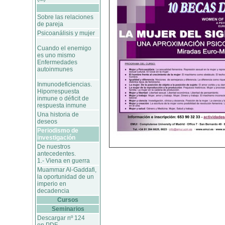
Sobre las relaciones
de pareja
Psicoanálisis y mujer
Cuando el enemigo
es uno mismo
Enfermedades
autoinmunes
Inmunodeficiencias.
Hiporrespuesta
inmune o déficit de
respuesta inmune
Una historia de
deseos
Periodismo de
investigación
De nuestros
antecedentes.
1.- Viena en guerra
Muammar Al-Gaddafi,
la oportunidad de un
imperio en
decadencia
Cursos
Seminarios
Descargar nº 124