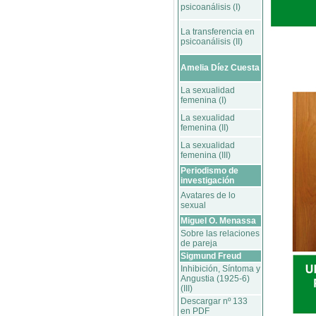
psicoanálisis (I)
La transferencia en
psicoanálisis (II)
Amelia Díez Cuesta
La sexualidad
femenina (I)
La sexualidad
femenina (II)
La sexualidad
femenina (III)
Periodismo de
investigación
Avatares de lo
sexual
Miguel O. Menassa
Sobre las relaciones
de pareja
Sigmund Freud
Inhibición, Síntoma y
Angustia (1925-6)
(III)
Descargar nº 133
en PDF