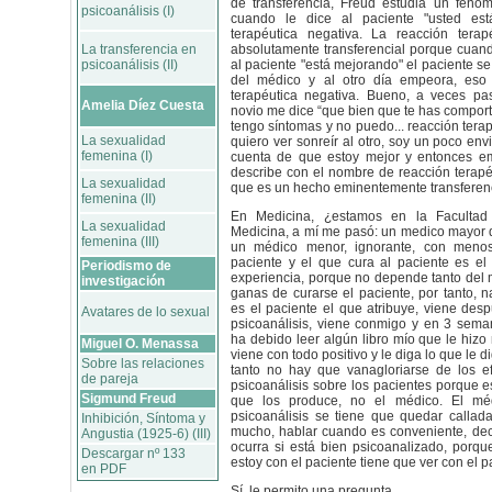
de transferencia, Freud estudia un fenó
psicoanálisis (I)
cuando le dice al paciente "usted est
terapéutica negativa. La reacción terap
La transferencia en
absolutamente transferencial porque cuand
psicoanálisis (II)
al paciente "está mejorando" el paciente se
del médico y al otro día empeora, eso
terapéutica negativa. Bueno, a veces pa
Amelia Díez Cuesta
novio me dice “que bien que te has comporta
tengo síntomas y no puedo... reacción tera
La sexualidad
quiero ver sonreír al otro, soy un poco envi
femenina (I)
cuenta de que estoy mejor y entonces 
describe con el nombre de reacción terapé
La sexualidad
que es un hecho eminentemente transferenc
femenina (II)
En Medicina, ¿estamos en la Faculta
La sexualidad
Medicina, a mí me pasó: un medico mayor d
femenina (III)
un médico menor, ignorante, con menos
paciente y el que cura al paciente es e
Periodismo de
experiencia, porque no depende tanto del
investigación
ganas de curarse el paciente, por tanto, n
es el paciente el que atribuye, viene de
Avatares de lo sexual
psicoanálisis, viene conmigo y en 3 sema
ha debido leer algún libro mío que le hizo
Miguel O. Menassa
viene con todo positivo y le diga lo que le di
Sobre las relaciones
tanto no hay que vanagloriarse de los ef
de pareja
psicoanálisis sobre los pacientes porque es
Sigmund Freud
que los produce, no el médico. El m
psicoanálisis se tiene que quedar callad
Inhibición, Síntoma y
mucho, hablar cuando es conveniente, deci
Angustia (1925-6) (III)
ocurra si está bien psicoanalizado, porqu
Descargar nº 133
estoy con el paciente tiene que ver con el p
en PDF
Sí, le permito una pregunta.