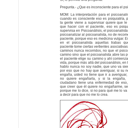
Pregunta.- ¿Que es inconsciente para el ps
MOM: La interpretación para el psicoanalis
cuando es consciente eso es psiquiatría,
la gente viene a supervisar quiere que l
que hacer con el paciente, eso es psiqu
supervisa en Psicoanálisis, el psicoanalis
psicoanalizar al psicoanalista, no de reco
paciente, porque eso es medicina vulgar. Es
en el psicoanalista aquellas trabas q
paciente tome ciertas vertientes asociativas
caminos nunca recorridos, no que el psicoa
camino sino que el psicoanalista abre las p
el paciente elige su camino y ahí comienza
vida, porque más allá del psicoanálisis, en 
hablo nunca no soy nadie, que uno va sien
por eso que no hay que averiguar, si su n
engaña, usted no tiene que ir a averiguar,
no quiere engañarla, y si la engaña,
ciudadano tiene una enfermedad de eso
que creer que él quiere no engañarme, se
porque me lo dice, si no para qué me lo va 
a decir para que no me lo crea.