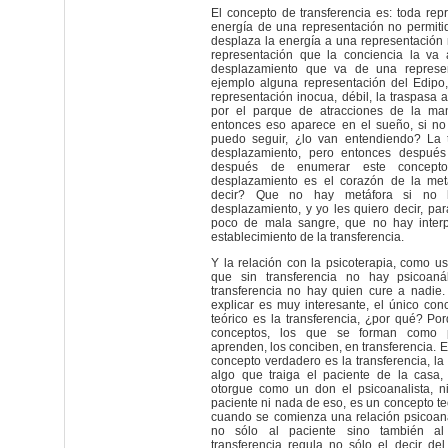
El concepto de transferencia es: toda repr
energía de una representación no permitid
desplaza la energía a una representación
representación que la conciencia la va
desplazamiento que va de una represent
ejemplo alguna representación del Edipo,
representación inocua, débil, la traspasa
por el parque de atracciones de la 
entonces eso aparece en el sueño, si no
puedo seguir, ¿lo van entendiendo? La t
desplazamiento, pero entonces después
después de enumerar este concepto
desplazamiento es el corazón de la met
decir? Que no hay metáfora si no 
desplazamiento, y yo les quiero decir, p
poco de mala sangre, que no hay interp
establecimiento de la transferencia.
Y la relación con la psicoterapia, como us
que sin transferencia no hay psicoanál
transferencia no hay quien cure a nadie.
explicar es muy interesante, el único conc
teórico es la transferencia, ¿por qué? Por
conceptos, los que se forman como ps
aprenden, los conciben, en transferencia. E
concepto verdadero es la transferencia, la
algo que traiga el paciente de la casa,
otorgue como un don el psicoanalista, n
paciente ni nada de eso, es un concepto te
cuando se comienza una relación psicoana
no sólo al paciente sino también al 
transferencia regula no sólo el decir de