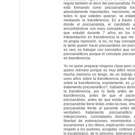
regula también el decir del psicoanalista. Po
está formando como psicoanalista los
absolutamente importantes, narcisismo, re
todos lo que ustedes quieran, se estab
mediando la transferencia. Es a través d
donde el psicoanalista, el candidato a
encontrándose con esos conceptos, no es 
que estudié durante 7 años en los l
interpretación en transferencia la que m
mi propia represión, si no, no hay concept
lo tanto querer hacer psicoanálisis sin psic
es raro, es trabajar con conceptos que n
psicoanalíticos porque el concepto psicoan
en transferencia.
Yo no quise preparar ninguna clase pero c
quiero leérselo porque es muy difícil rec
mucha memoria no tengo, de un trabajo 
unos años sobre la transferencia que dice 
sobre la transferencia, exactamente, es 
tratamiento psicoanalítico?, habíamos dich
la transferencia, por lo tanto antes de
transferencia, antes de que el paci
psicoanálisis, antes de que exista ninguna
psicoanalista tiene todas estas ta-reas, en
psicoanalista frente al paciente antes 
verdadero tratamiento psicoanalítico: 
interjecciones, curiosidades discretas, 
libertad de entonaciones, movimientos 
escansiones y los ritmos, explicación conce
respeto a los pudores, acogidas corteses 
lo escatológico, de lo obsceno, tolerancia 