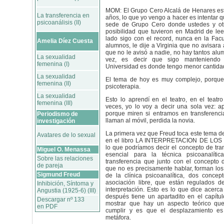
MOM: El Grupo Cero Alcalá de Henares es
La transferencia en
años, lo que yo vengo a hacer es intentar 
psicoanálisis (II)
sede de Grupo Cero donde ustedes y otr
posibilidad que tuvieron en Madrid de lee
lado sigo con el record, nunca en la Fac
Amelia Díez Cuesta
alumnos, le dije a Virginia que no avisara
que no le avisó a nadie, no hay tantos alu
La sexualidad
vez, es decir que sigo manteniendo 
femenina (I)
Universidad es donde tengo menor cantida
La sexualidad
El tema de hoy es muy complejo, porque 
femenina (II)
psicoterapia.
La sexualidad
Esto lo aprendí en el teatro, en el teatro
femenina (III)
veces, yo lo voy a decir una sola vez: a
porque miren si entramos en transferenci
Periodismo de
llaman al móvil, perdida la novia.
investigación
La primera vez que Freud toca este tema de
Avatares de lo sexual
en el libro LA INTERPRETACION DE LOS
lo que podríamos decir el concepto de tran
Miguel O. Menassa
esencial para la técnica psicoanalíti
Sobre las relaciones
transferencia que junto con el concepto d
de pareja
que no es precisamente hablar, forman los
Sigmund Freud
de la clínica psicoanalítica, dos concept
asociación libre, que están regulados 
Inhibición, Síntoma y
interpretación. Esto es lo que dice acerca
Angustia (1925-6) (III)
después tiene un apartadito en el capítu
Descargar nº 133
mostrar que hay un aspecto teórico qu
en PDF
cumplir y es que el desplazamiento es
metáfora.