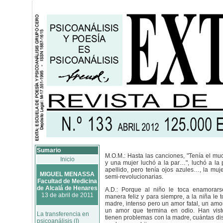
Sumario
M.O.M.: Hasta las canciones, "Tenía el mu
Inicio
y una mujer luchó a la par…", luchó a la 
apellido, pero tenía ojos azules…, la mu
MIGUEL MENASSA
semi-revolucionarias.
Facultad de Medicina
de Alcalá de Henares
A.D.: Porque al niño le toca enamorar
13 de abril de 2011
manera feliz y para siempre, a la niña le 
madre, intenso pero un amor fatal, un amor
un amor que termina en odio. Han vist
La transferencia en
tienen problemas con la madre, cuántas di
psicoanálisis (I)