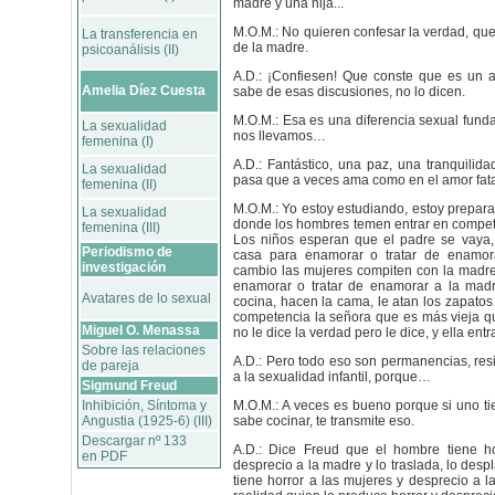
madre y una hija...
M.O.M.: No quieren confesar la verdad, q
La transferencia en
de la madre.
psicoanálisis (II)
A.D.: ¡Confiesen! Que conste que es un a
Amelia Díez Cuesta
sabe de esas discusiones, no lo dicen.
M.O.M.: Esa es una diferencia sexual fun
La sexualidad
nos llevamos…
femenina (I)
A.D.: Fantástico, una paz, una tranquilid
La sexualidad
pasa que a veces ama como en el amor fa
femenina (II)
M.O.M.: Yo estoy estudiando, estoy prepara
La sexualidad
donde los hombres temen entrar en compet
femenina (III)
Los niños esperan que el padre se vaya,
Periodismo de
casa para enamorar o tratar de enamor
investigación
cambio las mujeres compiten con la madre
enamorar o tratar de enamorar a la mad
Avatares de lo sexual
cocina, hacen la cama, le atan los zapat
competencia la señora que es más vieja que
Miguel O. Menassa
no le dice la verdad pero le dice, y ella ent
Sobre las relaciones
A.D.: Pero todo eso son permanencias, res
de pareja
a la sexualidad infantil, porque…
Sigmund Freud
Inhibición, Síntoma y
M.O.M.: A veces es bueno porque si uno t
Angustia (1925-6) (III)
sabe cocinar, te transmite eso.
Descargar nº 133
A.D.: Dice Freud que el hombre tiene h
en PDF
desprecio a la madre y lo traslada, lo desp
tiene horror a las mujeres y desprecio a l