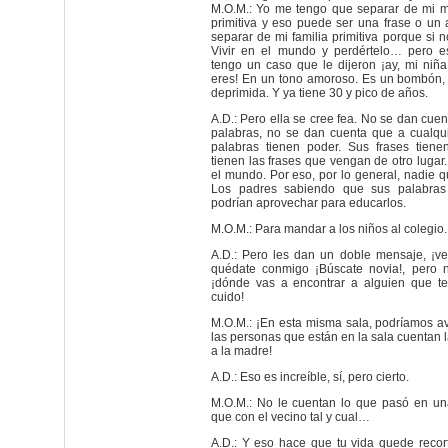
M.O.M.: Yo me tengo que separar de mi ma
primitiva y eso puede ser una frase o un
separar de mi familia primitiva porque si 
Vivir en el mundo y perdértelo… pero e
tengo un caso que le dijeron ¡ay, mi niñ
eres! En un tono amoroso. Es un bombón, 
deprimida. Y ya tiene 30 y pico de años.
A.D.: Pero ella se cree fea. No se dan cue
palabras, no se dan cuenta que a cualq
palabras tienen poder. Sus frases tien
tienen las frases que vengan de otro lugar
el mundo. Por eso, por lo general, nadie q
Los padres sabiendo que sus palabras
podrían aprovechar para educarlos.
M.O.M.: Para mandar a los niños al colegio.
A.D.: Pero les dan un doble mensaje, ¡vet
quédate conmigo ¡Búscate novia!, pero 
¡dónde vas a encontrar a alguien que t
cuido!
M.O.M.: ¡En esta misma sala, podríamos a
las personas que están en la sala cuentan 
a la madre!
A.D.: Eso es increíble, sí, pero cierto.
M.O.M.: No le cuentan lo que pasó en una
que con el vecino tal y cual…
A.D.: Y eso hace que tu vida quede recor