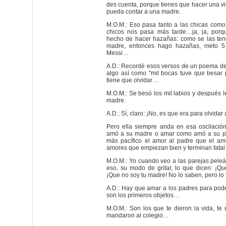
des cuenta, porque tienes que hacer una vi
pueda contar a una madre.
M.O.M.: Eso pasa tanto a las chicas como 
chicos nos pasa más tarde…ja, ja, porq
hecho de hacer hazañas: como se las ten
madre, entonces hago hazañas, meto 
Messi…
A.D.: Recordé esos versos de un poema d
algo así como "mil bocas tuve que besar 
tiene que olvidar…
M.O.M.: Se besó los mil labios y después l
madre.
A.D.: Sí, claro: ¡No, es que era para olvida
Pero ella siempre anda en esa oscilació
amó a su madre o amar como amó a su pa
más pacífico el amor al padre que el am
amores que empiezan bien y terminan fata
M.O.M.: Yo cuando veo a las parejas pele
eso, su modo de gritar, lo que dicen: ¡Q
¡Que no soy tu madre! No lo saben, pero lo
A.D.: Hay que amar a los padres para poder
son los primeros objetos…
M.O.M.: Son los que te dieron la vida, te 
mandaron al colegio…