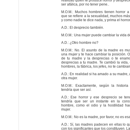
realidad quien le produce horror y desprec
ser afálica, por no tener pene..
M.O.M.: Muchos hombres tienen horror a 
que se refiere a la sexualidad, muchos más
y como nadie te dice nada, y prima el horro
A.D.: El desprecio también.
M.O.M.: Una mujer puede cambiar la vida 
A.D.: ¿Otro hombre no?
M.O.M.: No. El asunto de la madre es muy
una mujer y te hace cambiar la posición.
de tu madre y la desprecias o te enamo
desprecias a tu madre. Te cambió la vida, 
hombres, la fábrica, los jefes, no te cambian
A.D.: En realidad si ha amado a su madre,
otra mujer.
M.O.M.: Exactamente, según la histori
tendría que ser así.
A.D.: Ese horror y ese desprecio se tend
tendría que ser un instante en la const
hombre, como el odio y la hostilidad ha
mujer.
M.O.M.: No es la madre, por favor, no es es
A.D.: Sí, las madres padecen en ellas lo q
con los significantes que los constituyen. L