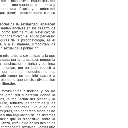
sexo, dispositivos específicos del
quieren una supuesta coherencia y
poder, una eficacia; y en orden del
 que permite descripciones con su
social de la sexualidad, aparecen
esentan anclajes en los desarrollos
como son: "la mujer histérica"; "el
 monogámica"; " el adulto perverso"
guras de la psicopatología, es el
ia, y a su manera, simbolizan los
n sexual de la población.
ón misma de la sexualidad, a la que
dada por la naturaleza, porque la
construcción histórica y continua
 intentan, por un lado, reducir a
y por otro, el conocimiento, es
carlo como un dominio oscuro a
 elemento que precisa divulgación
 liberales.
 movimientos históricos y no de
una gran red superficial donde la
os, la regulación del placer y la
curso, refuerza los controles y las
n unas con otras. Sin duda, los
 mujeres, han generado modelos de
r a una regulación de los sistemas
decir, que el dispositivo sobre la
lianza, está unido en los designios
os compañeros sexuales. Temas que