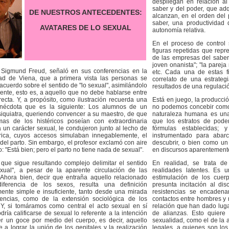
despliegan en relación al 
saber y del poder, que ad
DE NUESTROS ANTECEDENTES:
alcanzan, en el orden del 
saber, una productividad
AVATARES DE LO SEXUAL
autonomía relativa.
En el proceso de control 
figuras repetidas que repr
de las empresas del saber, 
joven onanista"; "la pareja
 Sigmund Freud, señaló en sus conferencias en la
etc. Cada una de estas fi
ad de Viena, que a primera vista las personas se
correlato de una estrateg
acuerdo sobre el sentido de "lo sexual", asimilándolo
resultados de una regulació
cente, esto es, a aquello que no debe hablarse entre
recta. Y, a propósito, como ilustración recuerda una
Está en juego, la producci
anécdota que es la siguiente: Los alumnos de un
no podemos concebir como 
iquiatra, queriendo convencer a su maestro, de que
naturaleza humana es una 
mas de los histéricos poseían con extraordinaria
que los estratos de poder
a un carácter sexual, le condujeron junto al lecho de
fórmulas establecidas; 
rica, cuyos accesos simulaban innegablemente, el
instrumentado para abar
el parto. Sin embargo, el profesor exclamó con aire
descubrir, o bien como un
: "Está bien; pero el parto no tiene nada de sexual".
en discursos aparentemente
que sigue resultando complejo delimitar el sentido
En realidad, se trata de
xual", a pesar de la aparente circulación de las
realidades latentes. Es 
 Ahora bien, decir que entraña aquello relacionado
estimulación de los cuerp
iferencia de los sexos, resulta una definición
presunta incitación al dis
ente simple e insuficiente, tanto desde una mirada
resistencias se encadena
iencias, como de la extensión sociológica de los
contactos entre hombres y
 Y, si tomáramos como central el acto sexual en sí
relación que han dado luga
ría calificarse de sexual lo referente a la intención
de alianzas. Esto quiere 
r un goce por medio del cuerpo, es decir, aquello
sexualidad, como el de la a
e a lograr la unión de los genitales y la realización
legales, a quienes son l