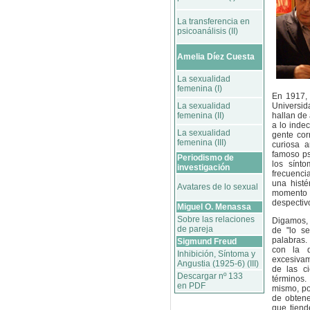
La transferencia en
psicoanálisis (II)
Amelia Díez Cuesta
La sexualidad
femenina (I)
En 1917,
La sexualidad
Universid
femenina (II)
hallan de 
a lo inde
La sexualidad
gente cor
femenina (III)
curiosa 
famoso ps
Periodismo de
los sínto
investigación
frecuenci
una histé
Avatares de lo sexual
momento d
despectivo
Miguel O. Menassa
Sobre las relaciones
Digamos, 
de pareja
de "lo se
palabras.
Sigmund Freud
con la d
Inhibición, Síntoma y
excesivam
Angustia (1925-6) (III)
de las c
Descargar nº 133
términos.
en PDF
mismo, pod
de obtene
que tiend