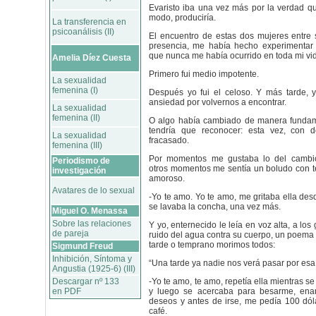
Evaristo iba una vez más por la verdad qu
modo, produciría.
La transferencia en
psicoanálisis (II)
El encuentro de estas dos mujeres entre 
presencia, me había hecho experimentar
que nunca me había ocurrido en toda mi vi
Amelia Díez Cuesta
Primero fui medio impotente.
La sexualidad
femenina (I)
Después yo fui el celoso. Y más tarde, y
ansiedad por volvernos a encontrar.
La sexualidad
femenina (II)
O algo había cambiado de manera fundam
tendría que reconocer: esta vez, con d
La sexualidad
fracasado.
femenina (III)
Por momentos me gustaba lo del cambio
Periodismo de
otros momentos me sentía un boludo con t
investigación
amoroso.
Avatares de lo sexual
-Yo te amo. Yo te amo, me gritaba ella des
se lavaba la concha, una vez más.
Miguel O. Menassa
Sobre las relaciones
Y yo, enternecido le leía en voz alta, a los
de pareja
ruido del agua contra su cuerpo, un poema
tarde o temprano morimos todos:
Sigmund Freud
Inhibición, Síntoma y
“Una tarde ya nadie nos verá pasar por esa
Angustia (1925-6) (III)
Descargar nº 133
-Yo te amo, te amo, repetía ella mientras se
en PDF
y luego se acercaba para besarme, ena
deseos y antes de irse, me pedía 100 dól
café.