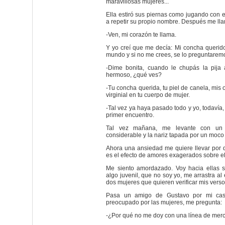
maravillosas mujeres...
Ella estiró sus piernas como jugando con e
a repetir su propio nombre. Después me lla
-Ven, mi corazón te llama.
Y yo creí que me decía: Mi concha querido
mundo y si no me crees, se lo preguntaremo
-Dime bonita, cuando le chupás la pija
hermoso, ¿qué ves?
-Tu concha querida, tu piel de canela, mis 
virginial en tu cuerpo de mujer.
-Tal vez ya haya pasado todo y yo, todavía
primer encuentro.
Tal vez mañana, me levante con un
considerable y la nariz tapada por un moco 
Ahora una ansiedad me quiere llevar por 
es el efecto de amores exagerados sobre el
Me siento amordazado. Voy hacia ellas si
algo juvenil, que no soy yo, me arrastra a
dos mujeres que quieren verificar mis verso
Pasa un amigo de Gustavo por mi cas
preocupado por las mujeres, me pregunta:
-¿Por qué no me doy con una línea de mer