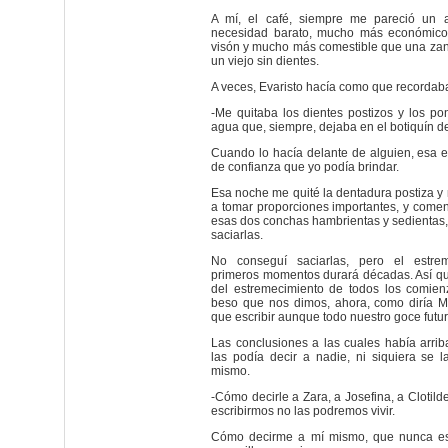
A mí, el café, siempre me pareció un a
necesidad barato, mucho más económico
visón y mucho más comestible que una zan
un viejo sin dientes.
A veces, Evaristo hacía como que recordab
-Me quitaba los dientes postizos y los p
agua que, siempre, dejaba en el botiquín d
Cuando lo hacía delante de alguien, esa 
de confianza que yo podía brindar.
Esa noche me quité la dentadura postiza 
a tomar proporciones importantes, y come
esas dos conchas hambrientas y sedientas, 
saciarlas.
No conseguí saciarlas, pero el estre
primeros momentos durará décadas. Así q
del estremecimiento de todos los comien
beso que nos dimos, ahora, como diría 
que escribir aunque todo nuestro goce futuro
Las conclusiones a las cuales había arrib
las podía decir a nadie, ni siquiera se l
mismo.
-Cómo decirle a Zara, a Josefina, a Clotil
escribirmos no las podremos vivir.
Cómo decirme a mí mismo, que nunca es