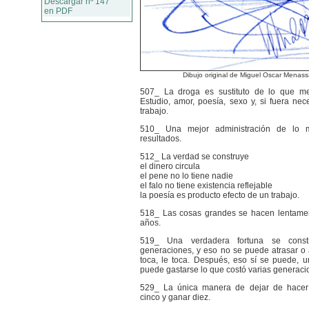
Descargar nº 147
en PDF
Dibujo original de Miguel Oscar Menas
507_ La droga es sustituto de lo que me
Estudio, amor, poesía, sexo y, si fuera nec
trabajo.
510_ Una mejor administración de lo m
resultados.
512_ La verdad se construye
el dinero circula
el pene no lo tiene nadie
el falo no tiene existencia reflejable
la poesía es producto efecto de un trabajo.
518_ Las cosas grandes se hacen lentament
años.
519_ Una verdadera fortuna se constr
generaciones, y eso no se puede atrasar o a
toca, le toca. Después, eso sí se puede, 
puede gastarse lo que costó varias generacio
529_ La única manera de dejar de hacer
cinco y ganar diez.