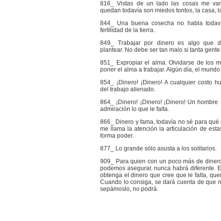
816_ Vistas de un lado las cosas me va
quedan todavía son miedos tontos, la casa, l
844_ Una buena cosecha no habla todaví
fertilidad de la tierra.
849_ Trabajar por dinero es algo que d
plantear. No debe ser tan malo si tanta gente
851_ Expropiar el alma. Olvidarse de los m
poner el alma a trabajar. Algún día, el mundo
854_ ¡Dinero! ¡Dinero! A cualquier costo 
del trabajo alienado.
864_ ¡Dinero! ¡Dinero! ¡Dinero! Un hombre
admiración lo que le falta.
866_ Dinero y fama, todavía no sé para qué 
me llama la atención la articulación de est
forma poder.
877_ Lo grande sólo asusta a los solitarios.
909_ Para quien con un poco más de dinero t
podemos asegurar, nunca habrá diferente. 
obtenga el dinero que cree que le falta, que
Cuando lo consiga, se dará cuenta de que 
sepámoslo, no podrá.