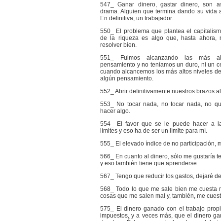
547_ Ganar dinero, gastar dinero, son 
drama. Alguien que termina dando su vida 
En definitiva, un trabajador.
550_ El problema que plantea el capitalismo
de la riqueza es algo que, hasta ahora,
resolver bien.
551_ Fuimos alcanzando las más al
pensamiento y no teníamos un duro, ni un c
cuando alcancemos los más altos niveles de
algún pensamiento.
552_ Abrir definitivamente nuestros brazos a
553_ No tocar nada, no tocar nada, no qui
hacer algo.
554_ El favor que se le puede hacer a l
límites y eso ha de ser un límite para mí.
555_ El elevado índice de no participación, m
566_ En cuanto al dinero, sólo me gustaría te
y eso también tiene que aprenderse.
567_ Tengo que reducir los gastos, dejaré de
568_ Todo lo que me sale bien me cuesta 
cosas que me salen mal y, también, me cues
575_ El dinero ganado con el trabajo prop
impuestos, y a veces más, que el dinero ga