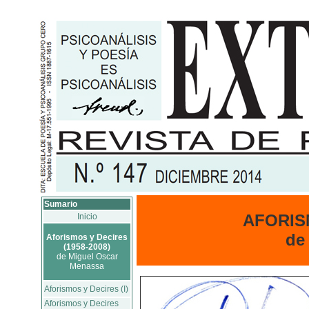
Sumario
AFORISM
Inicio
de
Aforismos y Decires
(1958-2008)
de Miguel Oscar
Menassa
Aforismos y Decires (I)
Aforismos y Decires