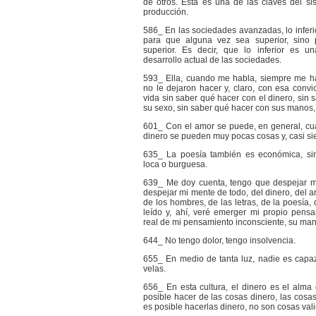
de otros. Ésta es una de las claves del sis
producción.
586_ En las sociedades avanzadas, lo inferi
para que alguna vez sea superior, sino 
superior. Es decir, que lo inferior es un
desarrollo actual de las sociedades.
593_ Ella, cuando me habla, siempre me ha
no le dejaron hacer y, claro, con esa convic
vida sin saber qué hacer con el dinero, sin
su sexo, sin saber qué hacer con sus manos
601_ Con el amor se puede, en general, cua
dinero se pueden muy pocas cosas y, casi si
635_ La poesía también es económica, si
loca o burguesa.
639_ Me doy cuenta, tengo que despejar m
despejar mi mente de todo, del dinero, del a
de los hombres, de las letras, de la poesía, 
leído y, ahí, veré emerger mi propio pensam
real de mi pensamiento inconsciente, su man
644_ No tengo dolor, tengo insolvencia.
655_ En medio de tanta luz, nadie es capa
velas.
656_ En esta cultura, el dinero es el alma 
posible hacer de las cosas dinero, las cosas
es posible hacerlas dinero, no son cosas val