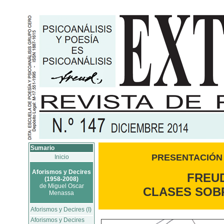
Sumario
PRESENTACIÓN
Inicio
Aforismos y Decires
FREUD
(1958-2008)
de Miguel Oscar
CLASES SOBR
Menassa
Aforismos y Decires (I)
Aforismos y Decires