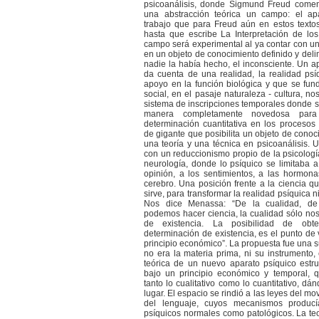
psicoanálisis, donde Sigmund Freud comen
una abstracción teórica un campo: el ap
trabajo que para Freud aún en estos texto
hasta que escribe La Interpretación de lo
campo será experimental al ya contar con un
en un objeto de conocimiento definido y del
nadie la había hecho, el inconsciente. Un a
da cuenta de una realidad, la realidad psí
apoyo en la función biológica y que se fund
social, en el pasaje naturaleza - cultura, n
sistema de inscripciones temporales donde 
manera completamente novedosa para
determinación cuantitativa en los procesos
de gigante que posibilita un objeto de conoc
una teoría y una técnica en psicoanálisis. 
con un reduccionismo propio de la psicología,
neurología, donde lo psíquico se limitaba a 
opinión, a los sentimientos, a las hormona
cerebro. Una posición frente a la ciencia qu
sirve, para transformar la realidad psíquica n
Nos dice Menassa: “De la cualidad, de l
podemos hacer ciencia, la cualidad sólo no
de existencia. La posibilidad de obte
determinación de existencia, es el punto de vi
principio económico”. La propuesta fue una 
no era la materia prima, ni su instrumento, 
teórica de un nuevo aparato psíquico estr
bajo un principio económico y temporal, 
tanto lo cualitativo como lo cuantitativo, d
lugar. El espacio se rindió a las leyes del mo
del lenguaje, cuyos mecanismos producí
psíquicos normales como patológicos. La t