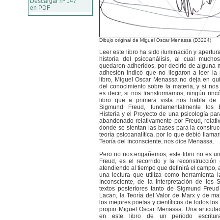
Descargar nº 147
en PDF
Dibujo original de Miguel Oscar Menassa (D3224)
Leer este libro ha sido iluminación y apertur
historia del psicoanálisis, al cual mucho
quedaron adheridos, por decirlo de alguna
adhesión indicó que no llegaron a leer la
libro, Miguel Oscar Menassa no deja en qu
del conocimiento sobre la materia, y si nos
es decir, si nos transformamos, ningún rinc
libro que a primera vista nos habla de 
Sigmund Freud, fundamentalmente los E
Histeria y el Proyecto de una psicología par
abandonado relativamente por Freud, relat
donde se sientan las bases para la construcc
teoría psicoanalítica, por lo que debió llam
Teoría del Inconsciente, nos dice Menassa.
Pero no nos engañemos, este libro no es un
Freud, es el recorrido y la reconstrucció
atendiendo al tiempo que definirá el campo, 
una lectura que utiliza como herramienta l
Inconsciente, de la Interpretación de los
textos posteriores tanto de Sigmund Fre
Lacan, la Teoría del Valor de Marx y de ma
los mejores poetas y científicos de todos los 
propio Miguel Oscar Menassa. Una articula
en este libro de un periodo escritural