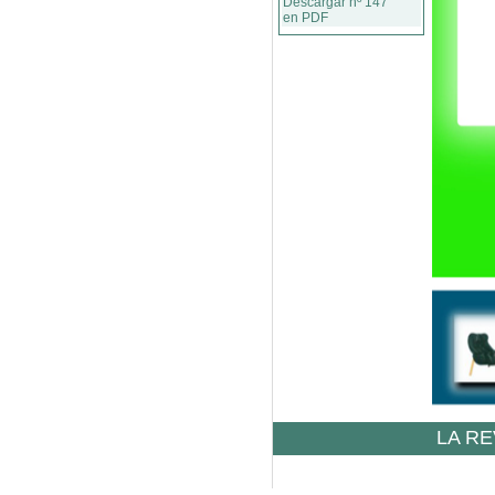
Descargar nº 147
en PDF
LA RE