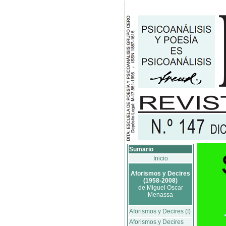
Sumario
Inicio
Aforismos y Decires
(1958-2008)
de Miguel Oscar
Menassa
Aforismos y Decires (I)
Aforismos y Decires