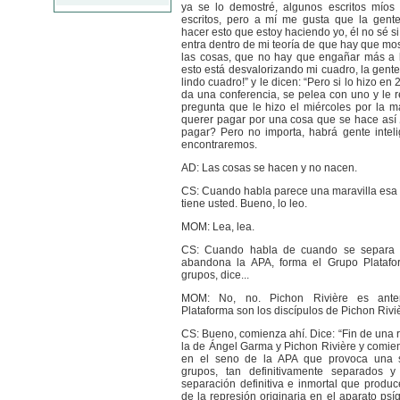
ya se lo demostré, algunos escritos míos
escritos, pero a mí me gusta que la gente
hacer esto que estoy haciendo yo, él no sé si
entra dentro de mi teoría de que hay que mo
las cosas, que no hay que engañar más a l
esto está desvalorizando mi cuadro, la gente
lindo cuadro!” y le dicen: “Pero si lo hizo e
da una conferencia, se pelea con uno y le 
pregunta que le hizo el miércoles por la 
querer pagar por una cosa que se hace así
pagar? Pero no importa, habrá gente inteli
encontraremos.
AD: Las cosas se hacen y no nacen.
CS: Cuando habla parece una maravilla esa
tiene usted. Bueno, lo leo.
MOM: Lea, lea.
CS: Cuando habla de cuando se separa d
abandona la APA, forma el Grupo Plataf
grupos, dice...
MOM: No, no. Pichon Rivière es anter
Plataforma son los discípulos de Pichon Rivi
CS: Bueno, comienza ahí. Dice: “Fin de una r
la de Ángel Garma y Pichon Rivière y comie
en el seno de la APA que provoca una 
grupos, tan definitivamente separados y
separación definitiva e inmortal que produc
de la represión originaria en el aparato ps