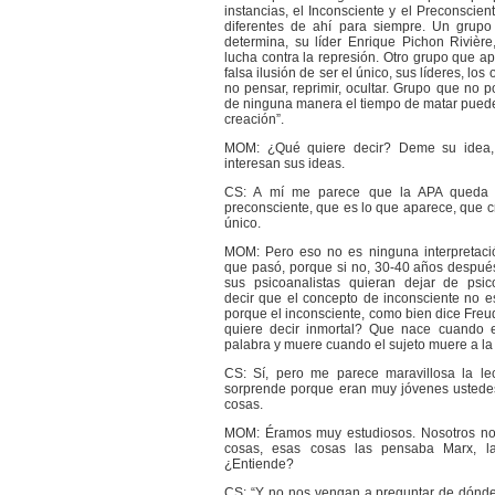
instancias, el Inconsciente y el Preconscient
diferentes de ahí para siempre. Un grup
determina, su líder Enrique Pichon Rivière,
lucha contra la represión. Otro grupo que a
falsa ilusión de ser el único, sus líderes, los 
no pensar, reprimir, ocultar. Grupo que no 
de ninguna manera el tiempo de matar puede 
creación”.
MOM: ¿Qué quiere decir? Deme su idea
interesan sus ideas.
CS: A mí me parece que la APA queda 
preconsciente, que es lo que aparece, que cr
único.
MOM: Pero eso no es ninguna interpretació
que pasó, porque si no, 30-40 años despué
sus psicoanalistas quieran dejar de psico
decir que el concepto de inconsciente no e
porque el inconsciente, como bien dice Freu
quiere decir inmortal? Que nace cuando e
palabra y muere cuando el sujeto muere a la
CS: Sí, pero me parece maravillosa la le
sorprende porque eran muy jóvenes ustede
cosas.
MOM: Éramos muy estudiosos. Nosotros n
cosas, esas cosas las pensaba Marx, l
¿Entiende?
CS: “Y no nos vengan a preguntar de dónd