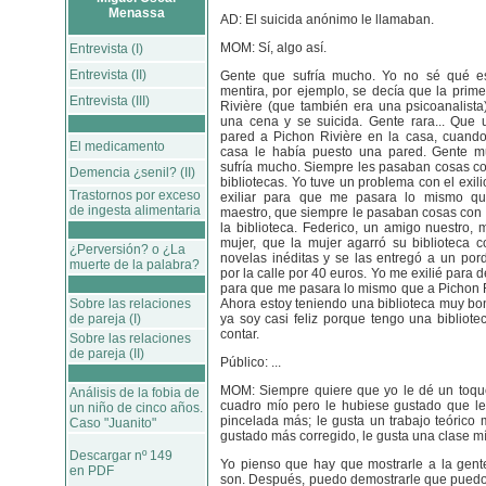
Menassa
AD: El suicida anónimo le llamaban.
MOM: Sí, algo así.
Entrevista (I)
Entrevista (II)
Gente que sufría mucho. Yo no sé qué e
mentira, por ejemplo, se decía que la prim
Entrevista (III)
Rivière (que también era una psicoanalista
una cena y se suicida. Gente rara... Que 
pared a Pichon Rivière en la casa, cuando
El medicamento
casa le había puesto una pared. Gente m
sufría mucho. Siempre les pasaban cosas con
Demencia ¿senil? (II)
bibliotecas. Yo tuve un problema con el exil
Trastornos por exceso
exiliar para que me pasara lo mismo q
de ingesta alimentaria
maestro, que siempre le pasaban cosas con l
la biblioteca. Federico, un amigo nuestro, 
mujer, que la mujer agarró su biblioteca c
¿Perversión? o ¿La
novelas inéditas y se las entregó a un po
muerte de la palabra?
por la calle por 40 euros. Yo me exilié para de
para que me pasara lo mismo que a Pichon Ri
Sobre las relaciones
Ahora estoy teniendo una biblioteca muy bon
de pareja (I)
ya soy casi feliz porque tengo una bibliote
contar.
Sobre las relaciones
de pareja (II)
Público: ...
MOM: Siempre quiere que yo le dé un toqu
Análisis de la fobia de
cuadro mío pero le hubiese gustado que l
un niño de cinco años.
pincelada más; le gusta un trabajo teórico 
Caso "Juanito"
gustado más corregido, le gusta una clase mí
Descargar nº 149
Yo pienso que hay que mostrarle a la gente
en PDF
son. Después, puedo demostrarle que puedo 