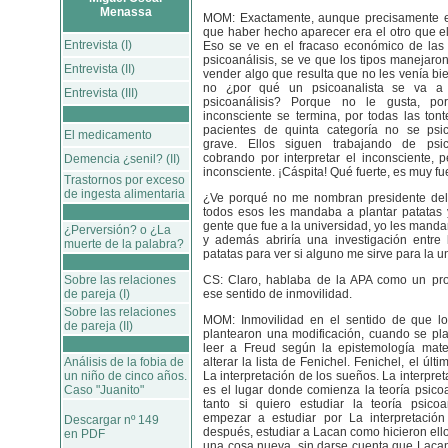
Menassa
MOM: Exactamente, aunque precisamente el
que haber hecho aparecer era el otro que el
Entrevista (I)
Eso se ve en el fracaso económico de las 
psicoanálisis, se ve que los tipos manejaro
Entrevista (II)
vender algo que resulta que no les venía bie
no ¿por qué un psicoanalista se va a 
Entrevista (III)
psicoanálisis? Porque no le gusta, p
inconsciente se termina, por todas las tont
pacientes de quinta categoría no se psi
El medicamento
grave. Ellos siguen trabajando de psic
cobrando por interpretar el inconsciente, p
Demencia ¿senil? (II)
inconsciente. ¡Cáspita! Qué fuerte, es muy fue
Trastornos por exceso
de ingesta alimentaria
¿Ve porqué no me nombran presidente de
todos esos les mandaba a plantar patatas y
gente que fue a la universidad, yo les mandar
¿Perversión? o ¿La
y además abriría una investigación entre 
muerte de la palabra?
patatas para ver si alguno me sirve para la u
Sobre las relaciones
CS: Claro, hablaba de la APA como un pr
de pareja (I)
ese sentido de inmovilidad.
Sobre las relaciones
MOM: Inmovilidad en el sentido de que lo
de pareja (II)
plantearon una modificación, cuando se pl
leer a Freud según la epistemología mater
Análisis de la fobia de
alterar la lista de Fenichel. Fenichel, el últi
un niño de cinco años.
La interpretación de los sueños. La interpre
Caso "Juanito"
es el lugar donde comienza la teoría psicoa
tanto si quiero estudiar la teoría psicoa
empezar a estudiar por La interpretació
Descargar nº 149
después, estudiar a Lacan como hicieron ell
en PDF
una cosa nueva, sin darse cuenta que Lacan 