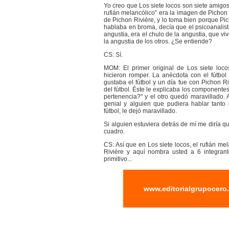
Yo creo que Los siete locos son siete amigos 
rufián melancólico” era la imagen de Pichon R
de Pichon Rivière, y lo toma bien porque Pi
hablaba en broma, decía que el psicoanalista
angustia, era el chulo de la angustia, que vi
la angustia de los otros. ¿Se entiende?
CS: Sí.
MOM: El primer original de Los siete loco
hicieron romper. La anécdota con el fútbol 
gustaba el fútbol y un día fue con Pichon R
del fútbol. Éste le explicaba los componentes
pertenencia?" y el otro quedó maravillado. A
genial y alguien que pudiera hablar tanto 
fútbol, le dejó maravillado.
Si alguien estuviera detrás de mí me diría 
cuadro.
CS: Así que en Los siete locos, el rufián me
Rivière y aquí nombra usted a 6 integran
primitivo...
www.editorialgrupocero