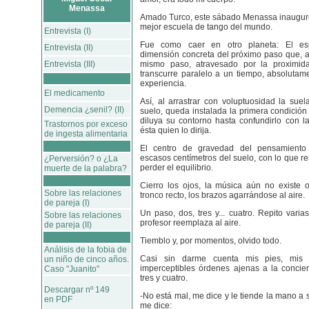
Menassa
Amado Turco, este sábado Menassa inauguró
mejor escuela de tango del mundo.
Entrevista (I)
Fue como caer en otro planeta: El es
Entrevista (II)
dimensión concreta del próximo paso que, a 
Entrevista (III)
mismo paso, atravesado por la proximid
transcurre paralelo a un tiempo, absolutame
experiencia.
El medicamento
Así, al arrastrar con voluptuosidad la suel
Demencia ¿senil? (II)
suelo, queda instalada la primera condición
diluya su contorno hasta confundirlo con 
Trastornos por exceso
ésta quien lo dirija.
de ingesta alimentaria
El centro de gravedad del pensamient
escasos centímetros del suelo, con lo que re
¿Perversión? o ¿La
perder el equilibrio.
muerte de la palabra?
Cierro los ojos, la música aún no existe 
Sobre las relaciones
tronco recto, los brazos agarrándose al aire.
de pareja (I)
Un paso, dos, tres y... cuatro. Repito vari
Sobre las relaciones
profesor reemplaza al aire.
de pareja (II)
Tiemblo y, por momentos, olvido todo.
Análisis de la fobia de
Casi sin darme cuenta mis pies, mis 
un niño de cinco años.
imperceptibles órdenes ajenas a la concie
Caso "Juanito"
tres y cuatro.
Descargar nº 149
-No está mal, me dice y le tiende la mano a 
en PDF
me dice: