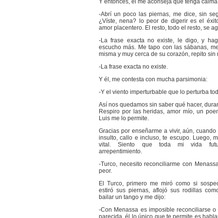
Y entonces, él me aconseja que tenga calma
-Abrí un poco las piernas, me dice, sin se
¿Víste, nena? lo peor de digerir es el éxito,
amor placentero. El resto, todo el resto, se a
-La frase exacta no existe, le digo, y h
escucho más. Me tapo con las sábanas, me
misma y muy cerca de su corazón, repito sin
-La frase exacta no existe.
Y él, me contesta con mucha parsimonia:
-Y el viento imperturbable que lo perturba to
Así nos quedamos sin saber qué hacer, dura
Respiro por las heridas, amor mío, un po
Luis me lo permite.
Gracias por enseñarme a vivir, aún, cuando 
insulto, callo e incluso, te escupo. Luego,
vital. Siento que toda mi vida fut
arrepentimiento.
-Turco, necesito reconciliarme con Menassa
peor.
El Turco, primero me miró como si sospe
estiró sus piernas, aflojó sus rodillas c
bailar un tango y me dijo:
-Con Menassa es imposible reconciliarse o 
parecida, él lo único que te permite es hab