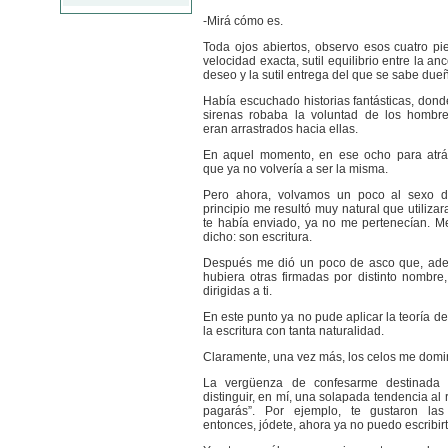
-Mirá cómo es.
Toda ojos abiertos, observo esos cuatro p
velocidad exacta, sutil equilibrio entre la an
deseo y la sutil entrega del que se sabe due
Había escuchado historias fantásticas, dond
sirenas robaba la voluntad de los hombre
eran arrastrados hacia ellas.
En aquel momento, en ese ocho para atrás
que ya no volvería a ser la misma.
Pero ahora, volvamos un poco al sexo d
principio me resultó muy natural que utilizar
te había enviado, ya no me pertenecían. 
dicho: son escritura.
Después me dió un poco de asco que, ade
hubiera otras firmadas por distinto nombre
dirigidas a ti.
En este punto ya no pude aplicar la teoría de
la escritura con tanta naturalidad.
Claramente, una vez más, los celos me dom
La vergüenza de confesarme destinada 
distinguir, en mí, una solapada tendencia al 
pagarás”. Por ejemplo, te gustaron las 
entonces, jódete, ahora ya no puedo escribir